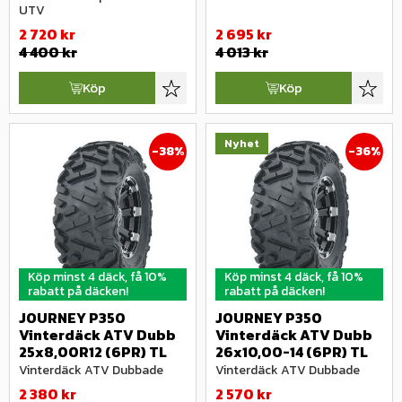
UTV
2 720
kr
2 695
kr
4 400
kr
4 013
kr
Köp
Köp
Lägg till i favoriter
Lägg ti
Nyhet
38
%
36
%
Köp minst 4 däck, få 10%
Köp minst 4 däck, få 10%
rabatt på däcken!
rabatt på däcken!
JOURNEY P350 
JOURNEY P350 
Vinterdäck ATV Dubb 
Vinterdäck ATV Dubb 
25x8,00R12 (6PR) TL
26x10,00-14 (6PR) TL
Vinterdäck ATV Dubbade
Vinterdäck ATV Dubbade
2 380
kr
2 570
kr