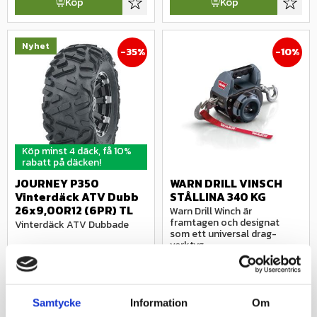
Köp
Köp
Lägg till i favoriter
Lägg ti
Nyhet
35
%
10
%
Köp minst 4 däck, få 10%
rabatt på däcken!
JOURNEY P350 
WARN DRILL VINSCH 
Vinterdäck ATV Dubb 
STÅLLINA 340 KG
26x9,00R12 (6PR) TL
Warn Drill Winch är 
framtagen och designat 
Vinterdäck ATV Dubbade
som ett universal drag-
verktyg.
2 830
kr
3 795
kr
4 375
kr
4 196
kr
Samtycke
Information
Om
Köp
Köp
Lägg till i favoriter
Lägg ti