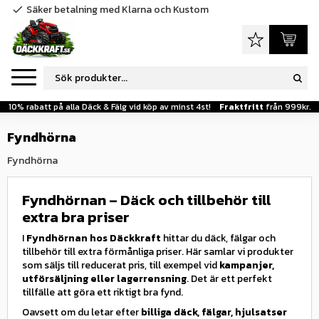
Säker betalning med Klarna och Kustom
check
Meny
Favoriter
Kundva
10% rabatt på alla Däck & Fälg vid köp av minst 4st!
Fraktfritt
från 999kr.
Fyndhörna
Fyndhörna
Fyndhörnan – Däck och tillbehör till
extra bra priser
I
Fyndhörnan hos Däckkraft
hittar du däck, fälgar och
tillbehör till extra förmånliga priser. Här samlar vi produkter
som säljs till reducerat pris, till exempel vid
kampanjer,
utförsäljning eller lagerrensning
. Det är ett perfekt
tillfälle att göra ett riktigt bra fynd.
Oavsett om du letar efter
billiga däck, fälgar, hjulsatser