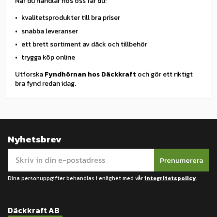
När du handlar hos oss får du:
kvalitetsprodukter till bra priser
snabba leveranser
ett brett sortiment av däck och tillbehör
trygga köp online
Utforska
Fyndhörnan hos Däckkraft
och gör ett riktigt
bra fynd redan idag.
Nyhetsbrev
Prenumerera
Dina personuppgifter behandlas i enlighet med vår
integritetspolicy
.
Däckkraft AB