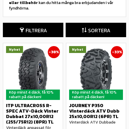
eller tillbehör
kan du hitta många bra erbjudanden i vår
fyndhörna.
FILTRERA
SORTERA
Nyhet
Nyhet
38
%
33
%
Köp minst 4 däck, få 10%
Köp minst 4 däck, få 10%
rabatt på däcken!
rabatt på däcken!
ITP ULTRACROSS R-
JOURNEY P350 
SPEC ATV-Däck Vinter 
Vinterdäck ATV Dubb 
Dubbat 27x10,00R12 
25x10,00R12 (6PR) TL
(255/75R12) (8PR) TL
Vinterdäck ATV Dubbade
Vinterdäck anpassat för 