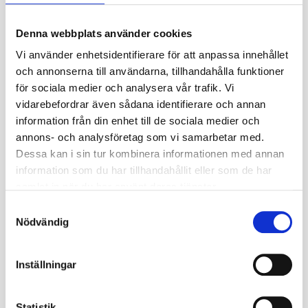
Denna webbplats använder cookies
7
%
Vi använder enhetsidentifierare för att anpassa innehållet
och annonserna till användarna, tillhandahålla funktioner
för sociala medier och analysera vår trafik. Vi
vidarebefordrar även sådana identifierare och annan
information från din enhet till de sociala medier och
annons- och analysföretag som vi samarbetar med.
Dessa kan i sin tur kombinera informationen med annan
WARN DRILL VINSCH 
information som du har tillhandahållit eller som de har
SYNTETLINA 340 KG
samlat in när du har använt deras tjänster.
Warn Drill Winch är 
framtagen och designat 
S
som ett universal drag-
Nödvändig
a
verktyg.
m
4 695
kr
5 045
kr
t
Inställningar
y
Köp
Lägg till i favoriter
c
k
Statistik