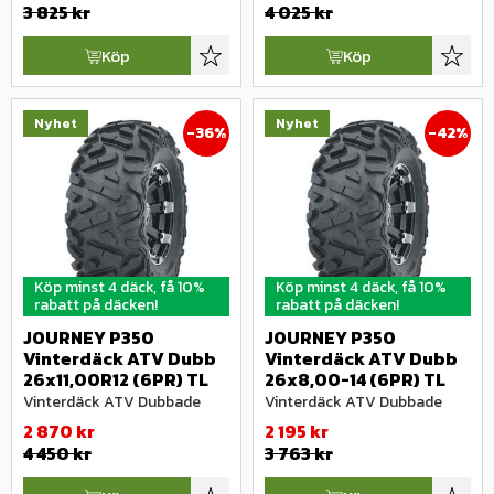
3 825
kr
4 025
kr
Köp
Köp
Lägg till i favoriter
Lägg ti
Nyhet
Nyhet
36
%
42
%
Köp minst 4 däck, få 10%
Köp minst 4 däck, få 10%
rabatt på däcken!
rabatt på däcken!
JOURNEY P350 
JOURNEY P350 
Vinterdäck ATV Dubb 
Vinterdäck ATV Dubb 
26x11,00R12 (6PR) TL
26x8,00-14 (6PR) TL
Vinterdäck ATV Dubbade
Vinterdäck ATV Dubbade
2 870
kr
2 195
kr
4 450
kr
3 763
kr