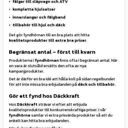
fälgar till släpvagn och ATV
kompletta hjulsatser
innerslangar och fälgband
tillbehör till hjul och däck
Det gör fyndhörnan till en bra plats att hitta
kvalitetsprodukter till extra bra priser
.
Begränsat antal – först till kvarn
Produkterna i
fyndhörnan
finns ofta i begränsat antal. När
en vara är slutsåld ersätts den ofta av nya
kampanjprodukter.
Det är därför en bra idé att hålla koll på sidan regelbundet
för att inte missa bra erbjudanden på
däck och tillbehör
.
Gör ett fynd hos Däckkraft
Hos
Däckkraft
strävar vi efter att erbjuda
kvalitetsprodukter till konkurrenskraftiga priser. I vår
fyndhörna
samlar vi extra prisvärda produkter så att du
enkelt kan hitta bra erbjudanden.