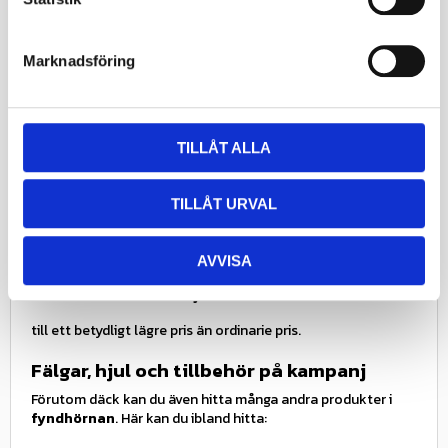
e
s
Marknadsföring
v
Fynda däck till bra pris
a
I vår
fyndhörna
kan du hitta
däck till reducerade priser
.
l
Produkterna kan till exempel vara restlager, utgående
TILLÅT ALLA
modeller eller kampanjvaror.
Det innebär att du kan köpa:
TILLÅT URVAL
däck till släpvagn
ATV-däck
AVVISA
lantbruksdäck
smådäck och reservhjul
till ett betydligt lägre pris än ordinarie pris.
Fälgar, hjul och tillbehör på kampanj
Förutom däck kan du även hitta många andra produkter i
fyndhörnan
. Här kan du ibland hitta: