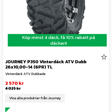
Köp minst 4 däck, få 10% rabatt på
däcken!
Lägg 
JOURNEY P350 Vinterdäck ATV Dubb
26x10,00-14 (6PR) TL
Vinterdäck ATV Dubbade
Nedsatt pris:
2 570
kr
Ordinarie pris:
4 025
kr
Visa alla produkter från Journey