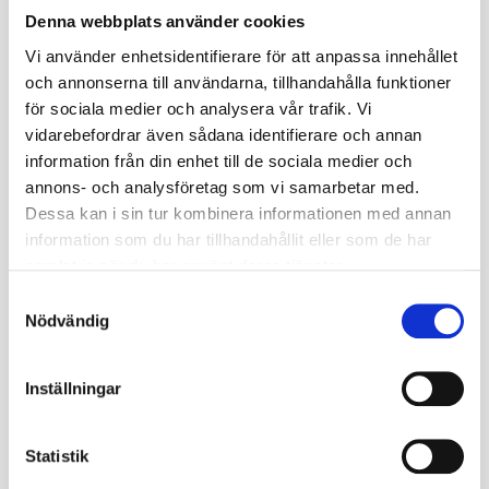
Klassiskt däck med allroundmönster för atv och UTV som har
Denna webbplats använder cookies
dubbats, passar utmärkt för vinterväglag.
Vi använder enhetsidentifierare för att anpassa innehållet
Dubbat med 120st dubb som är limmade.
och annonserna till användarna, tillhandahålla funktioner
Diagonal-däck.
för sociala medier och analysera vår trafik. Vi
6PR.
vidarebefordrar även sådana identifierare och annan
20mm mönsterdjup.
information från din enhet till de sociala medier och
annons- och analysföretag som vi samarbetar med.
OBS, Bilden visar ett odubbat däck. Men däcket levereras
dubbat och klart att användas.
Dessa kan i sin tur kombinera informationen med annan
Specifikationer
information som du har tillhandahållit eller som de har
samlat in när du har använt deras tjänster.
Miljöavgi
Miljöavgift 25 kr inkl moms ingår i
ft
priset
S
Nödvändig
a
m
Omdömen
t
Inställningar
y
c
Du
k
Statistik
e