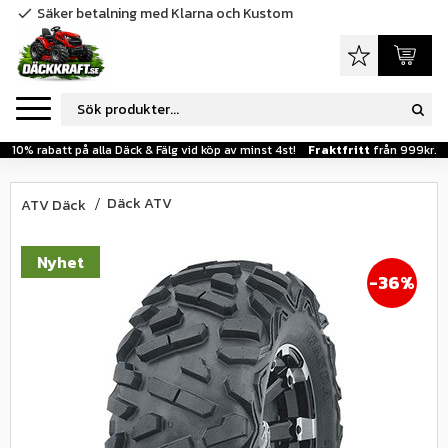
Säker betalning med Klarna och Kustom
check
Meny
Favoriter
Kundva
10% rabatt på alla Däck & Fälg vid köp av minst 4st!
Fraktfritt
från 999kr.
Däck ATV
ATV Däck
Nyhet
36
%