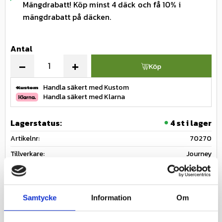
Mängdrabatt! Köp minst 4 däck och få 10% i
mängdrabatt på däcken.
Antal
-
+
Köp
Handla säkert med Kustom
Handla säkert med Klarna
Lagerstatus
4 st i lager
Artikelnr
70270
Tillverkare
Journey
Fråga om produkten
Ge ett omdöme!
Samtycke
Information
Om