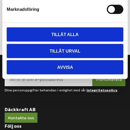
s
Marknadsföring
v
a
l
TILLÅT ALLA
TILLÅT URVAL
Nyhetsbrev
AVVISA
Prenumerera
Dina personuppgifter behandlas i enlighet med vår
integritetspolicy
.
Däckkraft AB
Kontakta oss
Följ oss