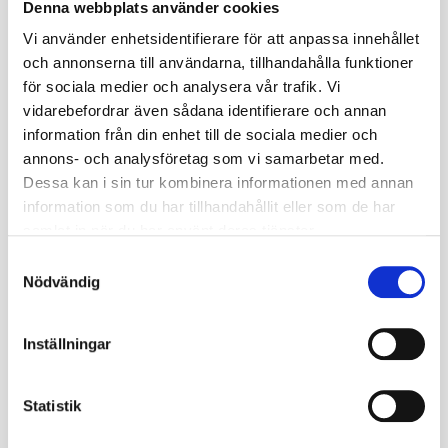
Denna webbplats använder cookies
Klassiskt däck med allroundmönster för atv och UTV som har
dubbats, passar utmärkt för vinterväglag.
Vi använder enhetsidentifierare för att anpassa innehållet
och annonserna till användarna, tillhandahålla funktioner
Dubbat med 120st dubb som är limmade.
för sociala medier och analysera vår trafik. Vi
Diagonal-däck.
vidarebefordrar även sådana identifierare och annan
6PR.
information från din enhet till de sociala medier och
20mm mönsterdjup.
annons- och analysföretag som vi samarbetar med.
OBS, Bilden visar ett odubbat däck. Men däcket levereras
Dessa kan i sin tur kombinera informationen med annan
dubbat och klart att användas.
information som du har tillhandahållit eller som de har
Specifikationer
samlat in när du har använt deras tjänster.
Miljöavgift
-
S
Nödvändig
a
Omdömen
m
t
Inställningar
y
c
Du
k
Statistik
e