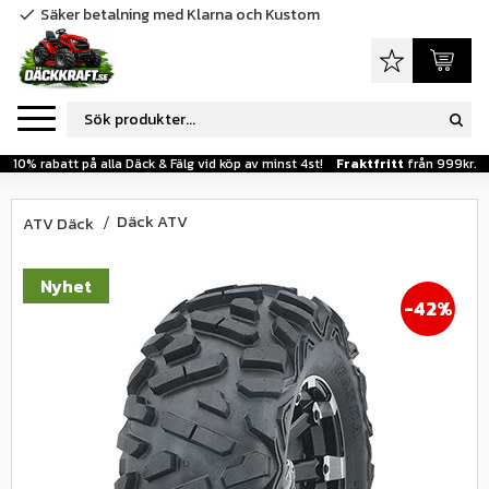
Säker betalning med Klarna och Kustom
check
Meny
Favoriter
Kundva
10% rabatt på alla Däck & Fälg vid köp av minst 4st!
Fraktfritt
från 999kr.
Däck ATV
ATV Däck
Nyhet
42
%