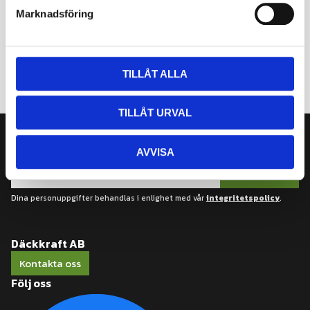
s
Marknadsföring
v
a
l
TILLÅT ALLA
TILLÅT URVAL
Nyhetsbrev
AVVISA
Prenumerera
Dina personuppgifter behandlas i enlighet med vår
integritetspolicy
.
Däckkraft AB
Kontakta oss
Följ oss