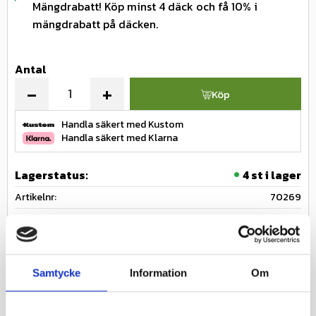
Mängdrabatt! Köp minst 4 däck och få 10% i
mängdrabatt på däcken.
Antal
-
+
Köp
Handla säkert med Kustom
Handla säkert med Klarna
Lagerstatus
4 st i lager
Artikelnr
70269
Tillverkare
Journey
Fråga om produkten
Samtycke
Information
Om
Ge ett omdöme!