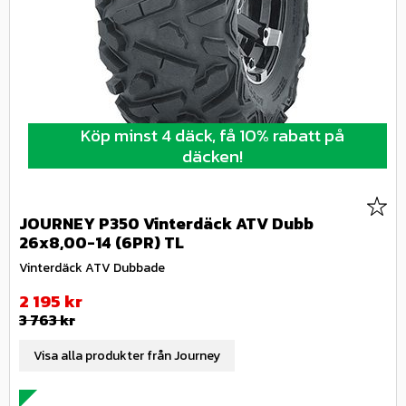
Köp minst 4 däck, få 10% rabatt på
däcken!
Lägg 
JOURNEY P350 Vinterdäck ATV Dubb
26x8,00-14 (6PR) TL
Vinterdäck ATV Dubbade
Nedsatt pris:
2 195
kr
Ordinarie pris:
3 763
kr
Visa alla produkter från Journey