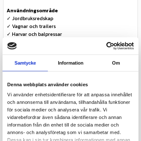
Användningsområde
✓ Jordbruksredskap
✓ Vagnar och trailers
✓ Harvar och balpressar
✓ Parkmaskiner
✓ Åkgräsklippare (framdäck)
Samtycke
Information
Om
Teknisk information
✓ Tillverkare: Journey
✓ Modell: P508A
Denna webbplats använder cookies
✓ Dimension: 16x6.50-8
Vi använder enhetsidentifierare för att anpassa innehållet
✓ Konstruktion: TL (Slanglöst )
och annonserna till användarna, tillhandahålla funktioner
✓ Däckkonstruktion: Diagonal
för sociala medier och analysera vår trafik. Vi
✓ Däcktyp: Ribbdäck / implementdäck
vidarebefordrar även sådana identifierare och annan
✓ Ply Rating: 10PR
information från din enhet till de sociala medier och
✓ Fälgdiameter: 8 tum
annons- och analysföretag som vi samarbetar med.
✓
Rekommenderad fälgbredd:
5.00–5.50 tum
Dessa kan i sin tur kombinera informationen med annan