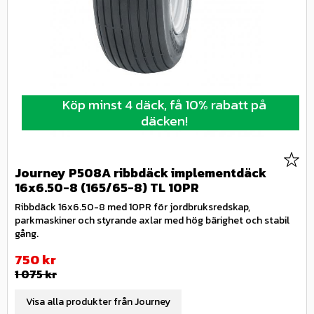
Köp minst 4 däck, få 10% rabatt på
däcken!
Lägg 
Journey P508A ribbdäck implementdäck
16x6.50-8 (165/65-8) TL 10PR
Ribbdäck 16x6.50-8 med 10PR för jordbruksredskap,
parkmaskiner och styrande axlar med hög bärighet och stabil
gång.
Nedsatt pris:
750
kr
Ordinarie pris:
1 075
kr
Visa alla produkter från Journey