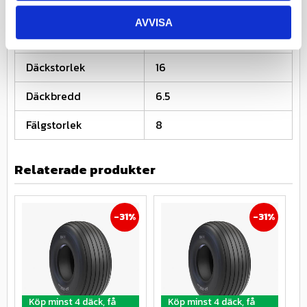
Däcket kräver ingen
AVVISA
TL / TT
slang (TL)
Däckstorlek
16
Däckbredd
6.5
Fälgstorlek
8
Relaterade produkter
31
%
31
%
Köp minst 4 däck, få
Köp minst 4 däck, få