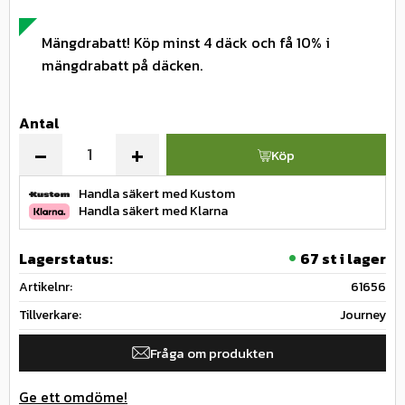
Mängdrabatt! Köp minst 4 däck och få 10% i
mängdrabatt på däcken.
Antal
-
+
Köp
Handla säkert med Kustom
Handla säkert med Klarna
Lagerstatus
67 st i lager
Artikelnr
61656
Tillverkare
Journey
Fråga om produkten
Ge ett omdöme!