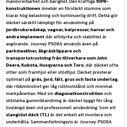
manövrerbarhet och bärighet. Den kraftiga
10PR-
konstruktionen
innebär en förstärkt stomme som
klarar hög belastning och kontinuerlig drift. Detta gör
däcket särskilt lämpligt för användning på
jordbruksredskap, vagnar, balpressar, harvar och
andra implement
där slitstyrka och stabilitet är
avgörande. Journey P508A används även på
parkmaskiner, åkgräsklippare och
transportutrustning från tillverkare som John
Deere, Kubota, Husqvarna och Toro
, där däcket ofta
sitter som framhjul eller stödhjul. Däcket presterar
optimalt på
gräs, jord, fält, grus och fasta underlag
,
där ribbmönstret ger låg rullmotstånd och minimal
markpåverkan. Med sin
diagonalkonstruktion
och
slitstarka gummiblandning är däcket byggt för lång
livslängd även vid professionell användning. Som ett
slanglöst däck (TL)
är det enkelt att montera och
underhålla. Sammanfattningsvis är Journey P508A