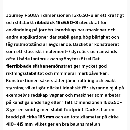
Journey P508A i dimensionen 16x6.50-8 är ett kraftigt
och slitstarkt
ribbdäck 16x6.50-8
utvecklat för
användning på jordbruksredskap, parkmaskiner och
andra applikationer där stabil gång, hög bärighet och
låg rullmotstånd är avgörande. Däcket är konstruerat
som ett klassiskt implement-/styrdäck och används
ofta i både lantbruk och grönyteskötsel.Det
flerribbade slitbanemönstret
ger mycket god
riktningsstabilitet och minimerar markpåverkan.
Konstruktionen säkerställer jämn rullning och exakt
styrning, vilket gör däcket idealiskt för styrande hjul på
exempelvis redskap, vagnar och maskiner som arbetar
på känsliga underlag eller i fält. Dimensionen 16x6.50-
8 ger en smidig men stabil footprint. Däcket har en
bredd på cirka
165 mm
och en totaldiameter på cirka
410–415 mm
, vilket ger en bra balans mellan