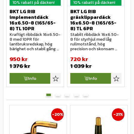
10% rabatt på däcken!
10% rabatt på däcken!
BKT LG RIB 
BKT LG RIB 
B
implementdäck 
gräsklippardäck 
g
16x6.50-8 (165/65-
16x6.50-8 (165/65-
1
8) TL 10PR
8) TL 6PR
8
Kraftigt ribbdäck 16x6.50-
Stabilt ribbdäck 16x6.50-
K
8 med 10PR för 
8 för styrhjul med låg 
1
lantbruksredskap, hög 
rullmotstånd, hög 
m
bärighet och stabil gång 
precision och skonsam 
g
vid arbete och transport.
gång på känsliga underlag.
o
950
kr
720
kr
t
1 376
kr
1 039
kr
Info
Info
Lägg till i favoriter
Lägg till i
20
%
21
%