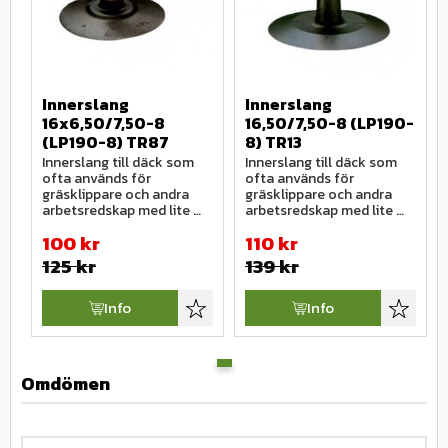
Innerslang 
Innerslang 
16x6,50/7,50-8 
16,50/7,50-8 (LP190-
(LP190-8) TR87
8) TR13
Innerslang till däck som 
Innerslang till däck som 
ofta används för 
ofta används för 
gräsklippare och andra 
gräsklippare och andra 
arbetsredskap med lite 
arbetsredskap med lite 
mindre däckdimentioner.
mindre däckdimentioner.
100
kr
110
kr
125
kr
139
kr
Info
Info
Lägg till i favoriter
Lägg till
Omdömen