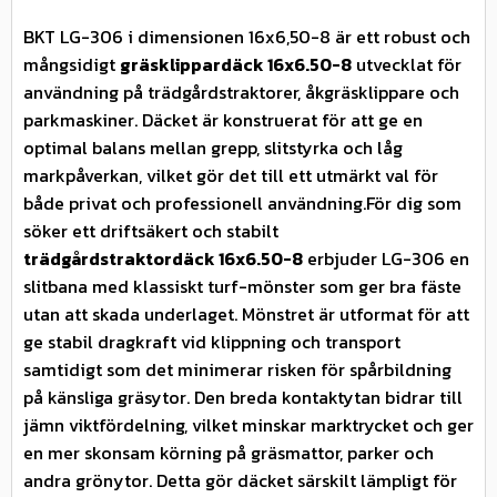
BKT LG-306 i dimensionen 16x6,50-8 är ett robust och
mångsidigt
gräsklippardäck 16x6.50-8
utvecklat för
användning på trädgårdstraktorer, åkgräsklippare och
parkmaskiner. Däcket är konstruerat för att ge en
optimal balans mellan grepp, slitstyrka och låg
markpåverkan, vilket gör det till ett utmärkt val för
både privat och professionell användning.För dig som
söker ett driftsäkert och stabilt
trädgårdstraktordäck 16x6.50-8
erbjuder LG-306 en
slitbana med klassiskt turf-mönster som ger bra fäste
utan att skada underlaget. Mönstret är utformat för att
ge stabil dragkraft vid klippning och transport
samtidigt som det minimerar risken för spårbildning
på känsliga gräsytor. Den breda kontaktytan bidrar till
jämn viktfördelning, vilket minskar marktrycket och ger
en mer skonsam körning på gräsmattor, parker och
andra grönytor. Detta gör däcket särskilt lämpligt för