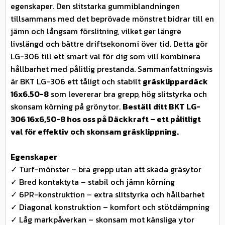
egenskaper. Den slitstarka gummiblandningen
tillsammans med det beprövade mönstret bidrar till en
jämn och långsam förslitning, vilket ger längre
livslängd och bättre driftsekonomi över tid. Detta gör
LG-306 till ett smart val för dig som vill kombinera
hållbarhet med pålitlig prestanda. Sammanfattningsvis
är BKT LG-306 ett tåligt och stabilt
gräsklippardäck
16x6.50-8
som levererar bra grepp, hög slitstyrka och
skonsam körning på grönytor.
Beställ ditt BKT LG-
306 16x6,50-8 hos oss på Däckkraft – ett pålitligt
val för effektiv och skonsam gräsklippning.
Egenskaper
✓ Turf-mönster – bra grepp utan att skada gräsytor
✓ Bred kontaktyta – stabil och jämn körning
✓ 6PR-konstruktion – extra slitstyrka och hållbarhet
✓ Diagonal konstruktion – komfort och stötdämpning
✓ Låg markpåverkan – skonsam mot känsliga ytor