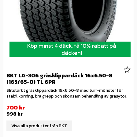
Köp minst 4 däck, få 10% rabatt på
däcken!
Lägg 
BKT LG-306 gräsklippardäck 16x6.50-8
(165/65-8) TL 6PR
Slitstarkt gräsklippardäck 16x6,50-8 med turf-mönster för
stabil körning, bra grepp och skonsam behandling av gräsytor.
Nedsatt pris:
700
kr
Ordinarie pris:
998
kr
Visa alla produkter från BKT