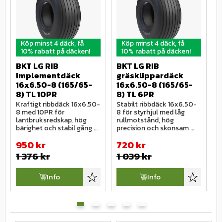
Köp minst 4 däck, få
Köp minst 4 däck, få
10% rabatt på däcken!
10% rabatt på däcken!
BKT LG RIB 
BKT LG RIB 
B
implementdäck 
gräsklippardäck 
g
16x6.50-8 (165/65-
16x6.50-8 (165/65-
1
8) TL 10PR
8) TL 6PR
8
Kraftigt ribbdäck 16x6.50-
Stabilt ribbdäck 16x6.50-
K
8 med 10PR för 
8 för styrhjul med låg 
1
lantbruksredskap, hög 
rullmotstånd, hög 
m
bärighet och stabil gång 
precision och skonsam 
g
vid arbete och transport.
gång på känsliga underlag.
o
950
kr
720
kr
t
1 376
kr
1 039
kr
Info
Info
Lägg till i favoriter
Lägg till i