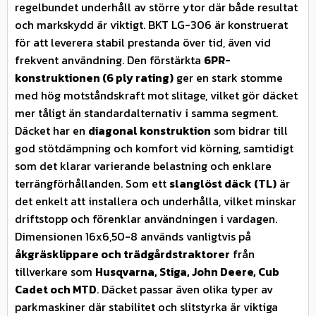
regelbundet underhåll av större ytor där både resultat
och markskydd är viktigt. BKT LG-306 är konstruerat
för att leverera stabil prestanda över tid, även vid
frekvent användning. Den förstärkta
6PR-
konstruktionen (6 ply rating)
ger en stark stomme
med hög motståndskraft mot slitage, vilket gör däcket
mer tåligt än standardalternativ i samma segment.
Däcket har en
diagonal konstruktion
som bidrar till
god stötdämpning och komfort vid körning, samtidigt
som det klarar varierande belastning och enklare
terrängförhållanden. Som ett
slanglöst däck (TL)
är
det enkelt att installera och underhålla, vilket minskar
driftstopp och förenklar användningen i vardagen.
Dimensionen 16x6,50-8 används vanligtvis på
åkgräsklippare och trädgårdstraktorer
från
tillverkare som
Husqvarna, Stiga, John Deere, Cub
Cadet och MTD
. Däcket passar även olika typer av
parkmaskiner där stabilitet och slitstyrka är viktiga