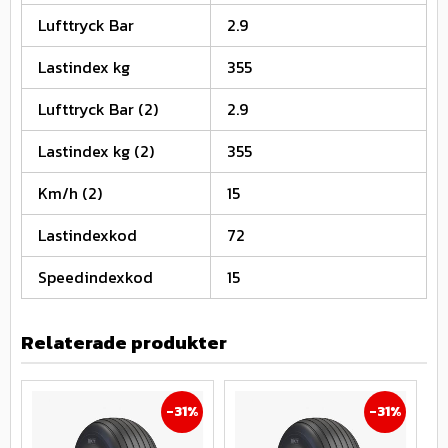
Lufttryck Bar
2.9
Lastindex kg
355
Lufttryck Bar (2)
2.9
Lastindex kg (2)
355
Km/h (2)
15
Lastindexkod
72
Speedindexkod
15
Relaterade produkter
31
%
31
%