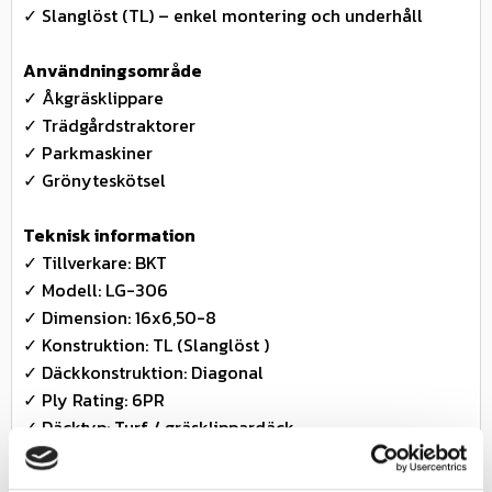
✓ Slanglöst (TL) – enkel montering och underhåll
Användningsområde
✓ Åkgräsklippare
✓ Trädgårdstraktorer
✓ Parkmaskiner
✓ Grönyteskötsel
Teknisk information
✓ Tillverkare: BKT
✓ Modell: LG-306
✓ Dimension: 16x6,50-8
✓ Konstruktion: TL (Slanglöst )
✓ Däckkonstruktion: Diagonal
✓ Ply Rating: 6PR
✓ Däcktyp: Turf / gräsklippardäck
✓ Fälgdiameter: 8 tum
✓ Rekommenderad fälgbredd: ca 5.375 tum