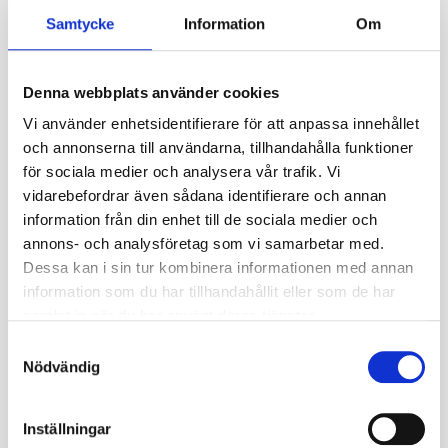
✓ Bredd: ca 165–170 mm
Samtycke
Information
Om
✓ Total diameter: ca 410 mm
✓ Profildjup: ca 6–7 mm
Denna webbplats använder cookies
Belastning & hastighet
Vi använder enhetsidentifierare för att anpassa innehållet
✓
Max belastning:
ca 300 kg
och annonserna till användarna, tillhandahålla funktioner
✓
Max hastighet:
ca 16 km/h
för sociala medier och analysera vår trafik. Vi
vidarebefordrar även sådana identifierare och annan
Specifikationer
information från din enhet till de sociala medier och
annons- och analysföretag som vi samarbetar med.
Nästa inkommande
2026-08-10
Dessa kan i sin tur kombinera informationen med annan
leveransdatum
information som du har tillhandahållit eller som de har
Miljöavgift 25 kr inkl
samlat in när du har använt deras tjänster.
Miljöavgift
moms ingår i priset
S
Nödvändig
a
Fabrikat
BKT
m
t
Nettovikt kg
3.123
Inställningar
y