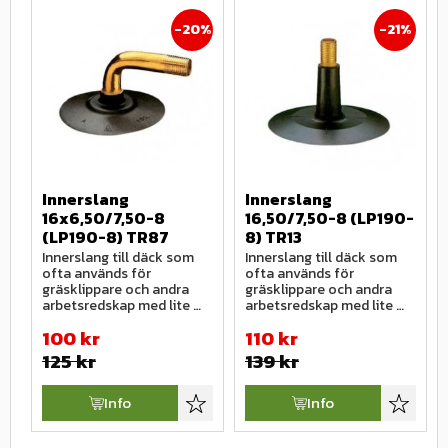
20
%
21
%
Innerslang 
Innerslang 
16x6,50/7,50-8 
16,50/7,50-8 (LP190-
(LP190-8) TR87
8) TR13
Innerslang till däck som 
Innerslang till däck som 
ofta används för 
ofta används för 
gräsklippare och andra 
gräsklippare och andra 
arbetsredskap med lite 
arbetsredskap med lite 
mindre däckdimentioner.
mindre däckdimentioner.
100
kr
110
kr
125
kr
139
kr
Info
Info
Lägg till i favoriter
Lägg till