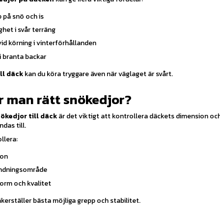
 på snö och is
het i svår terräng
vid körning i vinterförhållanden
i branta backar
ill däck
kan du köra tryggare även när väglaget är svårt.
r man rätt snökedjor?
ökedjor till däck
är det viktigt att kontrollera däckets dimension och
das till.
llera:
ion
ndningsområde
orm och kvalitet
kerställer bästa möjliga grepp och stabilitet.