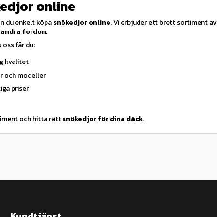
edjor online
n du enkelt köpa
snökedjor online
. Vi erbjuder ett brett sortiment a
 andra fordon
.
 oss får du:
g kvalitet
er och modeller
iga priser
iment och hitta rätt
snökedjor för dina däck
.
Kundtjänst