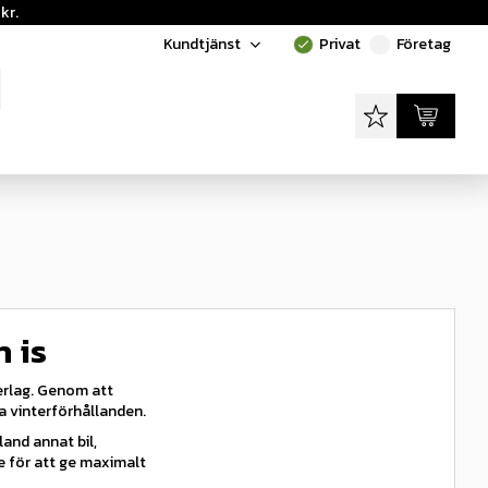
kr.
Kundtjänst
Privat
Företag
done
done
Favoriter
Kundvagn
 is
derlag. Genom att
ra vinterförhållanden.
bland annat bil,
e för att ge maximalt