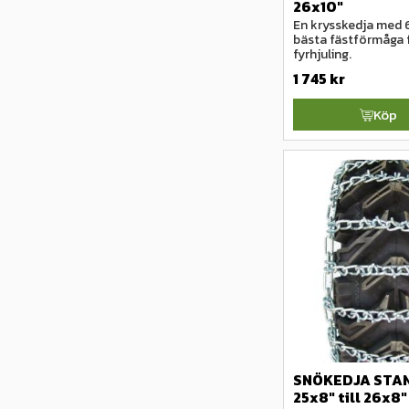
26x10"
En krysskedja med 
bästa fästförmåga f
fyrhjuling.
1 745
kr
Köp
SNÖKEDJA STA
25x8" till 26x8"