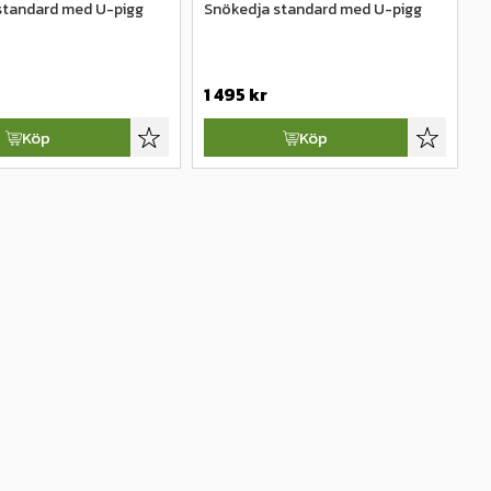
standard med U-pigg
Snökedja standard med U-pigg
1 495
kr
Köp
Köp
Lägg till i favoriter
Lägg till 