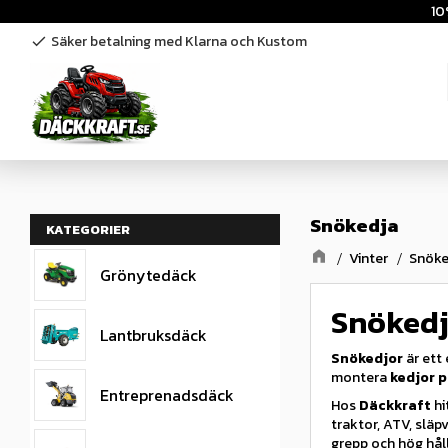
10
Säker betalning med Klarna och Kustom
check
Snökedja
KATEGORIER
Vinter
Snöke
Grönytedäck
Snökedj
Lantbruksdäck
Snökedjor
är ett 
montera
kedjor 
Entreprenadsdäck
Hos
Däckkraft
hi
traktor, ATV, slä
grepp och hög hål