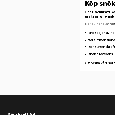
Köp snök
Hos
Däckkraft
ka
traktor, ATV och
När du handlar hos
snökedjor av hö
flera dimension
konkurrenskraft
snabb leverans
Utforska vårt sort
Däckkraft AB