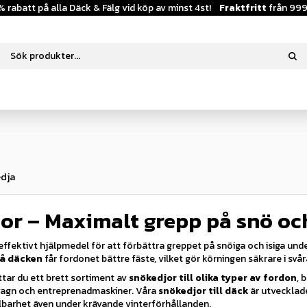
% rabatt på alla Däck & Fälg vid köp av minst 4st!
Fraktfritt
från 999
dja
or – Maximalt grepp på snö och
effektivt hjälpmedel för att förbättra greppet på snöiga och isiga un
på däcken
får fordonet bättre fäste, vilket gör körningen säkrare i svå
ttar du ett brett sortiment av
snökedjor till olika typer av fordon
, 
pvagn och entreprenadmaskiner. Våra
snökedjor till däck
är utvecklad
lbarhet även under krävande vinterförhållanden.