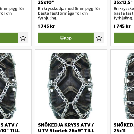
25x10"
25x12,5"
6mm pigg för 
En krysskedja med 6mm pigg för 
En krysske
ör din 
bästa fästförmåga för din 
bästa fäst
fyrhjuling.
fyrhjuling.
1 745
kr
1 745
kr
Köp
Lägg till i favoriter
Lägg till i favoriter
 ATV / 
SNÖKEDJA KRYSS ATV / 
SNÖKED
10" TILL 
UTV Storlek 26x9" TILL 
25x11