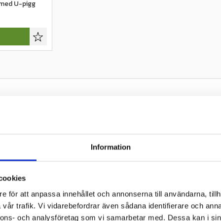
 med U-pigg
Lägg till i favoriter
nökedjor?
allkedjor som monteras runt däcken för att förbättra greppet på snö 
ion mellan däcket och underlaget, vilket gör det lättare att köra i bran
Information
 ofta i:
cookies
e för att anpassa innehållet och annonserna till användarna, tillh
vår trafik. Vi vidarebefordrar även sådana identifierare och anna
under vinterförhållanden
nnons- och analysföretag som vi samarbetar med. Dessa kan i sin