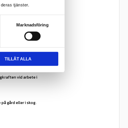
deras tjänster.
Marknadsföring
ll.
bilen att få bättre
TILLÅT ALLA
kraften vid arbete i
på gård eller i skog.