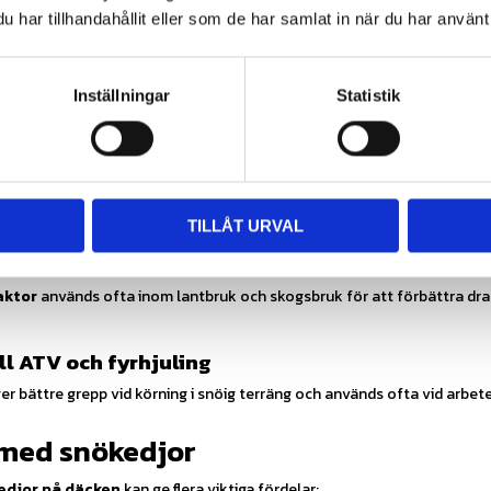
har tillhandahållit eller som de har samlat in när du har använt 
r till däck
kan du öka både framkomlighet och säkerhet.
 för olika typer av fordon
Inställningar
Statistik
flera olika modeller beroende på vilken typ av fordon de ska användas ti
l bil
används ofta i områden med mycket snö eller i fjällmiljöer. De hjälper 
r.
TILLÅT URVAL
ll traktor
aktor
används ofta inom lantbruk och skogsbruk för att förbättra drag
ll ATV och fyrhjuling
er bättre grepp vid körning i snöig terräng och används ofta vid arbete 
 med snökedjor
edjor på däcken
kan ge flera viktiga fördelar: