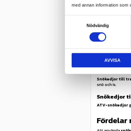
med annan information som du 
Med rätt
snökedjo
S
Snökedjor
Nödvändig
a
Snökedjor finns i 
m
t
Snökedjor til
y
Snökedjor till bil
c
grepp på hala väga
AVVISA
k
e
Snökedjor ti
s
Snökedjor till tr
v
snö och is.
a
Snökedjor ti
l
ATV-snökedjor
g
Fördelar
Att använda
snök