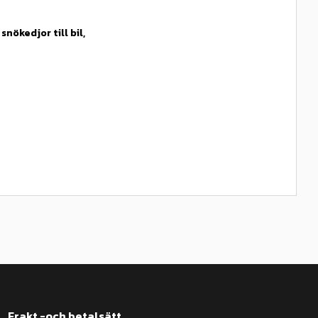
v
snökedjor till bil,
Frakt -och betalsätt