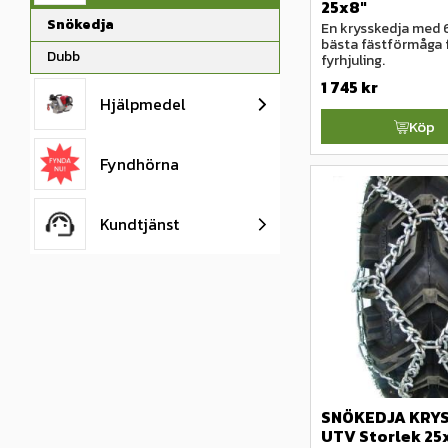
25x8"
Snökedja
En krysskedja med 
bästa fästförmåga f
Dubb
fyrhjuling.
1 745
kr
Hjälpmedel
Köp
Fyndhörna
Kundtjänst
SNÖKEDJA KRYSS
UTV Storlek 25x