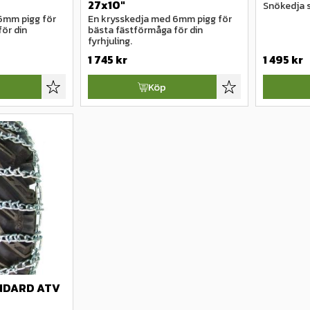
27x10"
Snökedja 
6mm pigg för 
En krysskedja med 6mm pigg för 
ör din 
bästa fästförmåga för din 
fyrhjuling.
1 745
kr
1 495
kr
Köp
Lägg till i favoriter
Lägg till i favoriter
NDARD ATV 