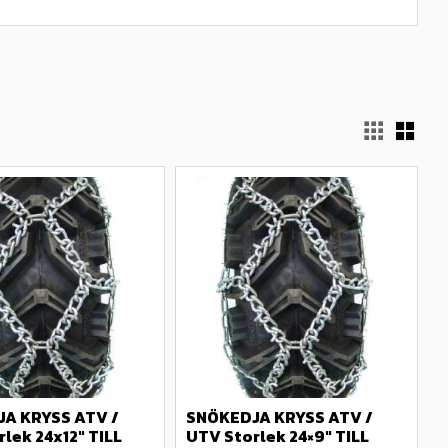
Välj
A KRYSS ATV / 
SNÖKEDJA KRYSS ATV / 
lek 24x12" TILL 
UTV Storlek 24×9″ TILL 