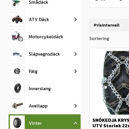
Smådäck
ATV Däck
Prisintervall
Välj sortering
Motorcykeldäck
1 495
Släpvagnsdäck
Fälg
Innerslang
Axeltapp
SNÖKEDJA KRYSS
Vinter
UTV Storlek 22x