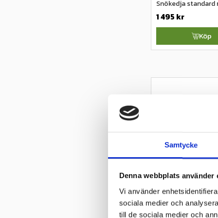
Snökedja standard
1 495
kr
Köp
Vad är s
Snökedjor
är met
skapar extra frikt
eller halt väglag.
Samtycke
Snökedjor används
kraftig snö
Denna webbplats använder 
isiga vägar
Vi använder enhetsidentifierar
branta backar
sociala medier och analysera 
terrängkörning 
till de sociala medier och a