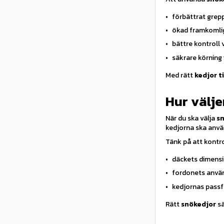
förbättrat grepp
ökad framkomlig
bättre kontroll 
säkrare körning 
Med rätt
kedjor t
Hur välje
När du ska välja
sn
kedjorna ska använ
Tänk på att kontro
däckets dimens
fordonets anvä
kedjornas passf
Rätt
snökedjor
sä