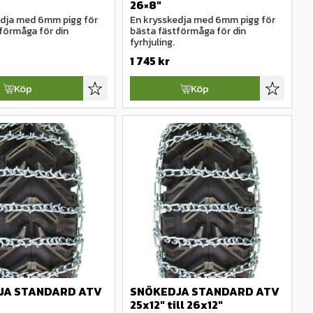
26×8″
dja med 6mm pigg för 
En krysskedja med 6mm pigg för 
förmåga för din 
bästa fästförmåga för din 
fyrhjuling.
1 745
kr
Köp
Köp
Lägg till i favoriter
Lägg till 
JA STANDARD ATV 
SNÖKEDJA STANDARD ATV 
25x12" till 26x12"