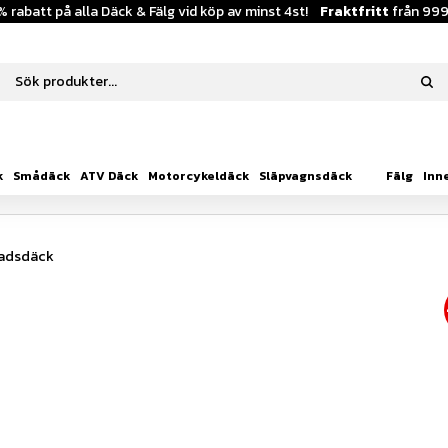
% rabatt på alla Däck & Fälg vid köp av minst 4st!
Fraktfritt
från 999
k
Smådäck
ATV Däck
Motorcykeldäck
Släpvagnsdäck
Fälg
Inn
nadsdäck