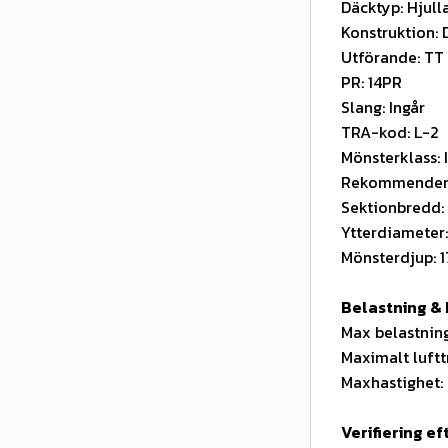
Däcktyp: Hjul
Konstruktion: 
Utförande: TT
PR: 14PR
Slang: Ingår
TRA-kod: L-2
Mönsterklass: 
Rekommendera
Sektionbredd
Ytterdiameter
Mönsterdjup: 
Belastning & 
Max belastnin
Maximalt luftt
Maxhastighet: E
Verifiering e