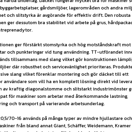
å hårda underlag. Däcket fungerar mycket bra för maskiner 
byggarbetsplatser, gårdsmiljöer, lagerområden och andra mil
het och slitstyrka är avgörande för effektiv drift. Den robusta
n ger dessutom bra stabilitet vid arbete på grus, hårdpacka
treprenadytor.
tionen ger förstärkt stomstyrka och hög motståndskraft mot
ötar och punkteringar vid tung användning. TT-utförandet inn
änds tillsammans med slang vilket gör konstruktionen lämpli
jöer där robusthet och servicevänlighet prioriteras. Produkt
usive slang vilket förenklar montering och gör däcket till ett
för användare som vill ha en komplett lösning direkt vid levera
 av kraftig diagonalstomme och slitstarkt industrimönster g
mpat för maskiner som arbetar med återkommande lastning,
ing och transport på varierande arbetsunderlag.
0,5/70-16 används på många typer av mindre hjullastare och
skiner från bland annat Giant, Schäffer, Weidemann, Kramer