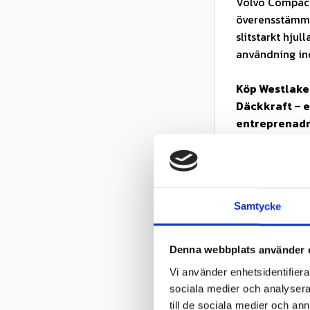
Volvo Compact
överensstämmer
slitstarkt hju
användning in
Köp Westlake 
Däckkraft – e
entreprenadm
OBS:
Produktbi
Produkten avser
Samtycke
Kontrollera 
och lufttryck
Denna webbplats använder 
Egenskaper
Vi använder enhetsidentifierar
✓ Kraftigt L-
sociala medier och analysera 
✓ Bra grepp oc
till de sociala medier och a