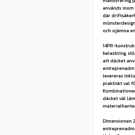
manövrering p
används inom 
där driftsäker
mönsterdesigne
och ojämna en
14PR-konstruk
belastning, st
att däcket anv
entreprenadmil
levereras inkl
praktiskt val 
Kombinationen
däcket väl lä
materialhanter
Dimensionen 2
entreprenadma