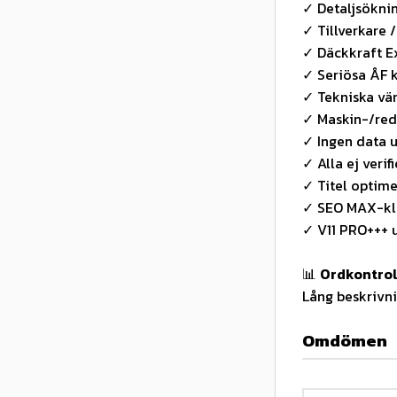
✓ Detaljsökni
✓ Tillverkare /
✓ Däckkraft Ex
✓ Seriösa ÅF 
✓ Tekniska vä
✓ Maskin-/red
✓ Ingen data 
✓ Alla ej veri
✓ Titel optim
✓ SEO MAX-klu
✓ V11 PRO+++ u
📊
Ordkontrol
Lång beskrivni
Omdömen