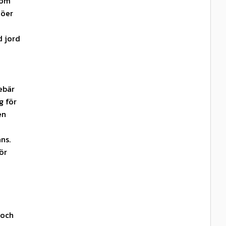
som
jöer
d jord
ebär
g för
en
ns.
ör
 och