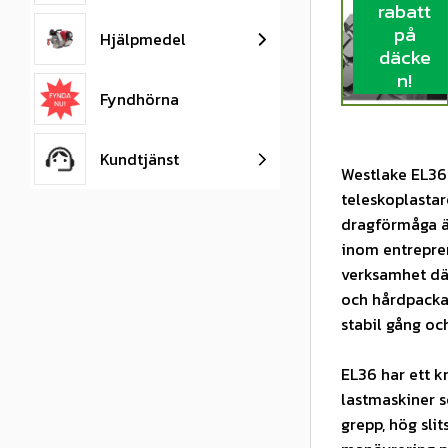
rabatt
på
Hjälpmedel
däcke
n!
Fyndhörna
Kundtjänst
Westlake EL36 
teleskoplastar
dragförmåga ä
inom entrepren
verksamhet där
och hårdpackad
stabil gång oc
EL36 har ett k
lastmaskiner 
grepp, hög sli