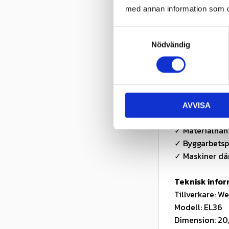
✓ Stabil gång 
med annan information som du 
✓ Förstärkt 14
✓ Hög motstån
S
✓ TT – använd
Nödvändig
a
✓ Slang ingår
m
✓ Lämpligt för
t
y
Användnings
c
✓ Hjullastare
AVVISA
k
✓ Teleskoplas
e
✓ Materialhant
s
✓ Byggarbetsp
v
✓ Maskiner dä
a
l
Teknisk info
Tillverkare: W
Modell: EL36
Dimension: 20