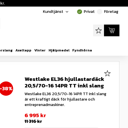
kr.
Kundtjänst
Privat
Företag
done
done
Favoriter
Kundvagn
erslang
Axeltapp
Vinter
Hjälpmedel
Fyndhörna
Lägg till i
Westlake EL36 hjullastardäck
20,5/70-16 14PR TT inkl slang
38
%
Westlake EL36 20,5/70-16 14PR TT inkl slang
är ett kraftigt däck för hjullastare och
entreprenadmaskiner.
Nedsatt pris:
6 995
kr
Ordinarie pris:
11 316
kr