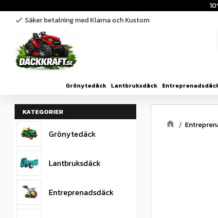
10
Säker betalning med Klarna och Kustom
check
Grönytedäck
Lantbruksdäck
Entreprenadsdäc
KATEGORIER
Entrepre
Grönytedäck
Lantbruksdäck
Entreprenadsdäck