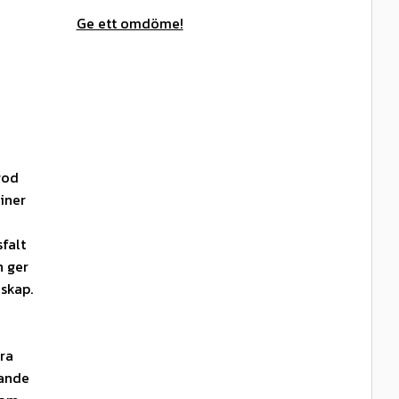
Ge ett omdöme!
god
iner
falt
n ger
dskap.
ra
mande