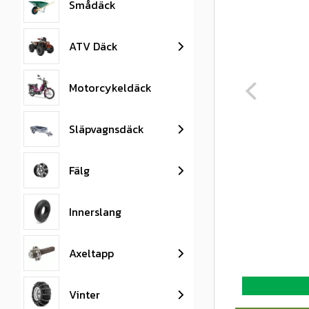
Smådäck
ATV Däck
Motorcykeldäck
Släpvagnsdäck
Fälg
Innerslang
Köp
minst
4
Axeltapp
däck,
få
Vinter
10%