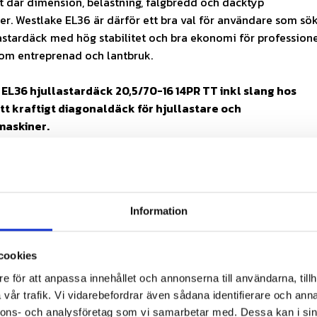
 där dimension, belastning, fälgbredd och däcktyp
. Westlake EL36 är därför ett bra val för användare som sök
llastardäck med hög stabilitet och bra ekonomi för professione
om entreprenad och lantbruk.
EL36 hjullastardäck 20,5/70-16 14PR TT inkl slang hos
tt kraftigt diagonaldäck för hjullastare och
askiner.
lden är endast en visningsbild och avser inte den exakta stor
 ett däck (1 st). Fälg ingår ej.
Information
passform:
Säkerställ att dimension, belastning, hastighet, fäl
 överensstämmer med din applikation.
cookies
e för att anpassa innehållet och annonserna till användarna, tillh
2-industrimönster för entreprenadmaskiner
vår trafik. Vi vidarebefordrar även sådana identifierare och anna
h hög slitstyrka
nnons- och analysföretag som vi samarbetar med. Dessa kan i sin