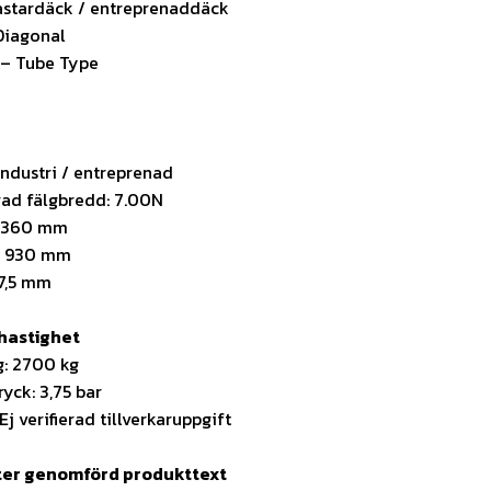
lastardäck / entreprenaddäck
Diagonal
 – Tube Type
Industri / entreprenad
d fälgbredd: 7.00N
: 360 mm
: 930 mm
17,5 mm
hastighet
g: 2700 kg
ryck: 3,75 bar
j verifierad tillverkaruppgift
fter genomförd produkttext