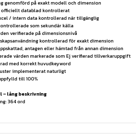
ng genomförd på exakt modell och dimension
 officiellt datablad kontrollerat
cel / intern data kontrollerad när tillgänglig
kontrollerade som sekundär källa
rden verifierade på dimensionsnivå
skapsanvändning kontrollerad för exakt dimension
uppskattad, antagen eller hämtad från annan dimension
fierade värden markerade som Ej verifierad tillverkaruppgift
erad med korrekt huvudkeyword
ster implementerat naturligt
ppfylld till 100%
l – lång beskrivning
ng: 364 ord