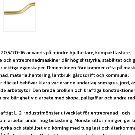
20,5/70-16 används på mindre hjullastare, kompaktlastare,
e och entreprenadmaskiner där hög slitstyrka, stabilitet och 
r viktiga egenskaper. Dimensionen förekommer ofta på mask
ad, materialhantering, lantbruk, gårdsdrift och kommunal
 däcket behöver klara varierande underlag som grus, jord, as
e arbetsytor. Den breda profilen och kraftiga konstruktione
h bra bärighet vid arbete med skopa, pallgafflar och andra re
raftigt L-2-industrimönster utvecklat för entreprenad- och
som arbetar under hög belastning. Mönsterutformningen ger b
tstyrka och stabilitet vid körning med tung last och återkom