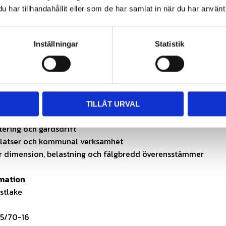
vid tung belastning
har tillhandahållit eller som de har samlat in när du har använt 
PR-konstruktion
dskraft mot stötar och punktering
s med slang
Inställningar
Statistik
 hjullastare och materialhantering
område
 och kompaktlastare
TILLÅT URVAL
tare och entreprenadmaskiner
ering och gårdsdrift
latser och kommunal verksamhet
r dimension, belastning och fälgbredd överensstämmer
rmation
estlake
,5/70-16