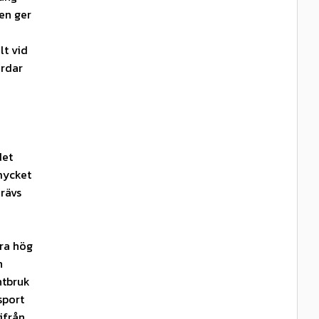
en ger
lt vid
årdar
det
 mycket
rävs
ra hög
n
ntbruk
sport
ifrån