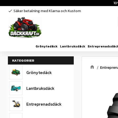
10
Säker betalning med Klarna och Kustom
check
Grönytedäck
Lantbruksdäck
Entreprenadsdäc
KATEGORIER
Entrepre
Grönytedäck
Lantbruksdäck
Entreprenadsdäck