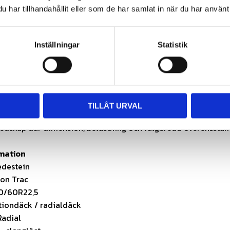
har tillhandahållit eller som de har samlat in när du har använt 
t för moderna lantbruksvagnar
st utförande
 högre transporthastigheter
Inställningar
Statistik
område
r och slurryvagnar
gnar och transportvagnar
ch lantbruksvagnar
TILLÅT URVAL
r och entreprenadvagnar
edskap där dimension, belastning och fälgbredd överensst
rmation
redestein
ion Trac
0/60R22,5
tiondäck / radialdäck
Radial