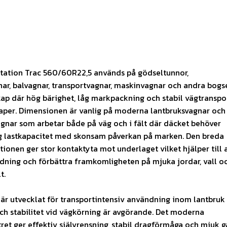
otation Trac 560/60R22,5 används på gödseltunnor,
ar, balvagnar, transportvagnar, maskinvagnar och andra bog
ap där hög bärighet, låg markpackning och stabil vägtranspor
kaper. Dimensionen är vanlig på moderna lantbruksvagnar och
gnar som arbetar både på väg och i fält där däcket behöver
 lastkapacitet med skonsam påverkan på marken. Den breda
tionen ger stor kontaktyta mot underlaget vilket hjälper till 
dning och förbättra framkomligheten på mjuka jordar, vall o
t.
 är utvecklat för transportintensiv användning inom lantbruk
h stabilitet vid vägkörning är avgörande. Det moderna
ret ger effektiv självrensning, stabil dragförmåga och mjuk 