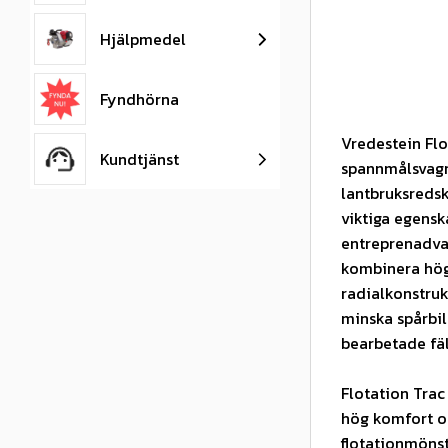
Hjälpmedel
Fyndhörna
Vredestein Fl
Kundtjänst
spannmålsvagn
lantbruksredsk
viktiga egens
entreprenadva
kombinera hög
radialkonstruk
minska spårbil
bearbetade fäl
Flotation Trac
hög komfort oc
flotationmönst