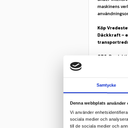
maskinens ver
användningso
Köp Vredestei
Däckkraft – e
transportred
OBS:
Produktbi
Produkten avser
Kontrollera 
och lufttryck
Samtycke
Egenskaper
Denna webbplats använder 
✓ Radialt flot
Vi använder enhetsidentifierar
✓ Låg markpac
sociala medier och analysera 
✓ Stabil och 
till de sociala medier och a
✓ Effektiv sj