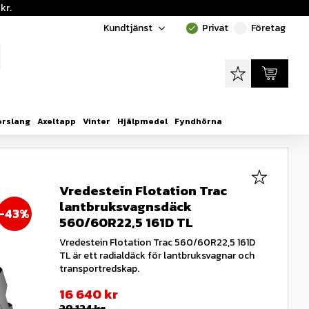
kr.
Kundtjänst
Privat
Företag
done
done
Favoriter
Kundvagn
erslang
Axeltapp
Vinter
Hjälpmedel
Fyndhörna
Lägg till i
Vredestein Flotation Trac
lantbruksvagnsdäck
43
%
560/60R22,5 161D TL
Vredestein Flotation Trac 560/60R22,5 161D
TL är ett radialdäck för lantbruksvagnar och
transportredskap.
Nedsatt pris:
16 640
kr
Ordinarie pris:
29 124
kr