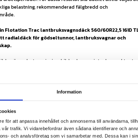
kliga belastning, rekommenderad fälgbredd och
mråde.
n Flotation Trac lantbruksvagnsdäck 560/60R22,5 161D T
tt radialdäck för gödseltunnor, lantbruksvagnar och
skap.
lden är endast en visningsbild och avser inte den exakta stor
 ett däck (1 st). Fälg ingår ej.
passform:
Säkerställ att dimension, belastning, hastighet, fäl
 överensstämmer med din applikation.
Information
cookies
ationdäck för transport och fältarbete
e för att anpassa innehållet och annonserna till användarna, tillh
kning och stor kontaktyta
vår trafik. Vi vidarebefordrar även sådana identifierare och anna
komfortabel vägtransport
nnons- och analysföretag som vi samarbetar med. Dessa kan i sin
älvrensning och dragförmåga