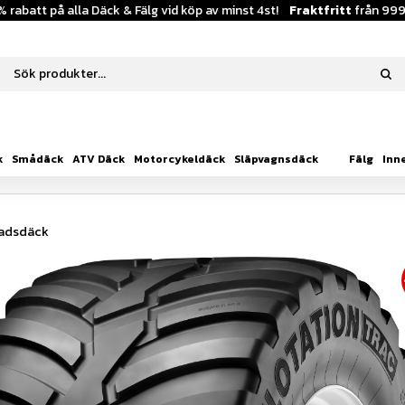
% rabatt på alla Däck & Fälg vid köp av minst 4st!
Fraktfritt
från 999
k
Smådäck
ATV Däck
Motorcykeldäck
Släpvagnsdäck
Fälg
Inn
nadsdäck