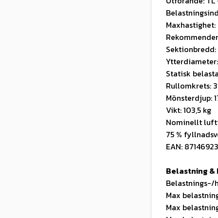
Utförande: TL 
Belastningsind
Maxhastighet:
Rekommendera
Sektionbredd
Ytterdiameter
Statisk belas
Rullomkrets: 
Mönsterdjup: 
Vikt: 103,5 kg
Nominellt luft
75 % fyllnadsv
EAN: 8714692
Belastning & 
Belastnings-/h
Max belastning
Max belastning