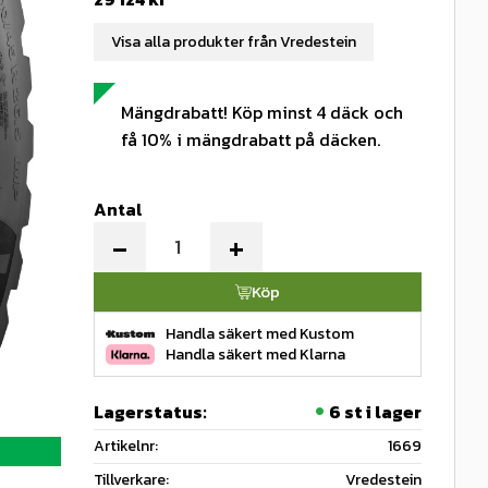
Visa alla produkter från Vredestein
Mängdrabatt! Köp minst 4 däck och
få 10% i mängdrabatt på däcken.
Antal
-
+
Köp
Handla säkert med Kustom
Handla säkert med Klarna
Lagerstatus
6 st i lager
Artikelnr
1669
Tillverkare
Vredestein