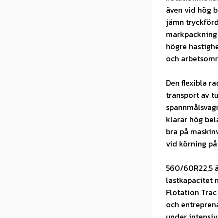
även vid hög b
jämn tryckförd
markpackning v
högre hastighe
och arbetsomr
Den flexibla r
transport av t
spannmålsvagna
klarar hög bel
bra på maskinv
vid körning på
560/60R22,5 ä
lastkapacitet 
Flotation Trac
och entreprena
under intensiva