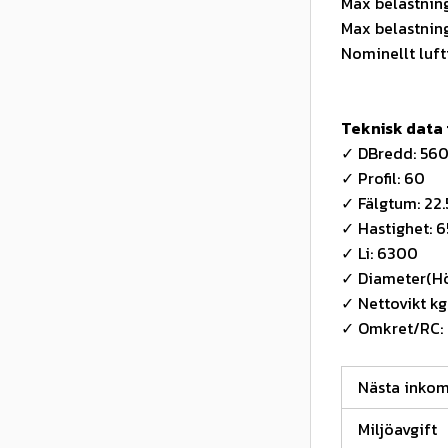
Max belastning
Max belastning
Nominellt luft
Teknisk data
✓ DBredd: 56
✓ Profil: 60
✓ Fälgtum: 22.
✓ Hastighet: 6
✓ Li: 6300
✓ Diameter(Hö
✓ Nettovikt kg:
✓ Omkret/RC:
Nästa inko
Miljöavgift