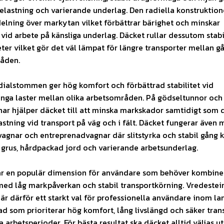
elastning och varierande underlag. Den radiella konstruktion
elning över markytan vilket förbättrar bärighet och minskar
id arbete på känsliga underlag. Däcket rullar dessutom stabi
ter vilket gör det väl lämpat för längre transporter mellan g
åden.
adialstommen ger hög komfort och förbättrad stabilitet vid
unga laster mellan olika arbetsområden. På gödseltunnor och
r hjälper däcket till att minska markskador samtidigt som 
astning vid transport på väg och i fält. Däcket fungerar även
agnar och entreprenadvagnar där slitstyrka och stabil gång k
 grus, hårdpackad jord och varierande arbetsunderlag.
r en populär dimension för användare som behöver kombine
med låg markpåverkan och stabil transportkörning. Vredestei
 är därför ett starkt val för professionella användare inom la
d som prioriterar hög komfort, lång livslängd och säker tran
 arbetsperioder. För bästa resultat ska däcket alltid väljas ut