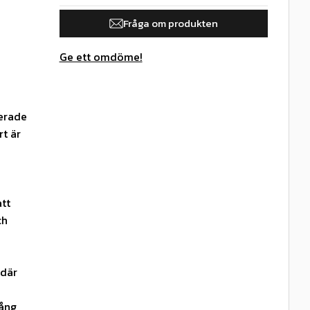
Fråga om produkten
Ge ett omdöme!
serade
t är
att
ch
 där
gång