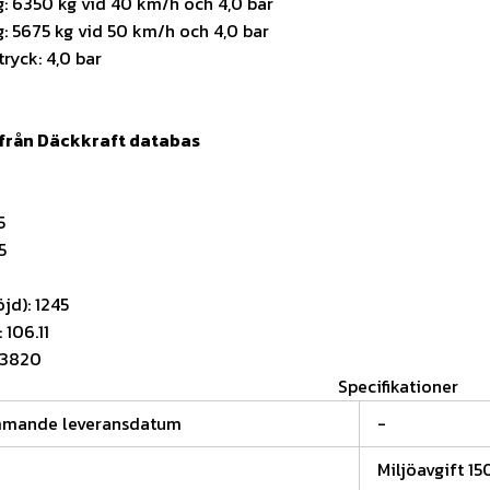
: 6350 kg vid 40 km/h och 4,0 bar
: 5675 kg vid 50 km/h och 4,0 bar
tryck: 4,0 bar
 från Däckkraft databas
0
5
5
jd): 1245
 106.11
 3820
Specifikationer
mmande leveransdatum
-
Miljöavgift 15