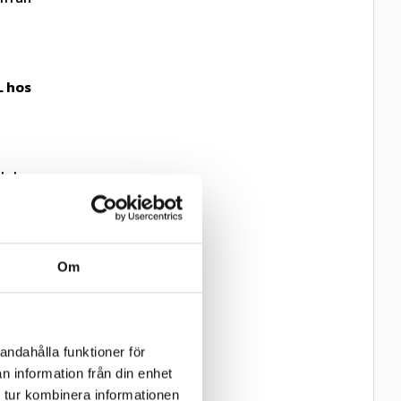
L hos
leken.
gbredd
Om
andahålla funktioner för
n information från din enhet
 tur kombinera informationen