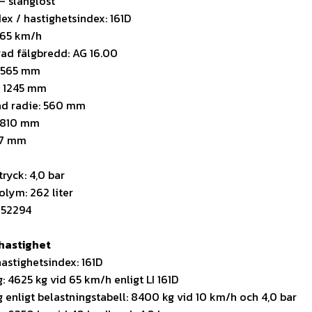
– slanglöst
ex / hastighetsindex: 161D
 65 km/h
d fälgbredd: AG 16.00
: 565 mm
: 1245 mm
tad radie: 560 mm
3810 mm
17 mm
tryck: 4,0 bar
olym: 262 liter
352294
hastighet
astighetsindex: 161D
: 4625 kg vid 65 km/h enligt LI 161D
 enligt belastningstabell: 8400 kg vid 10 km/h och 4,0 bar