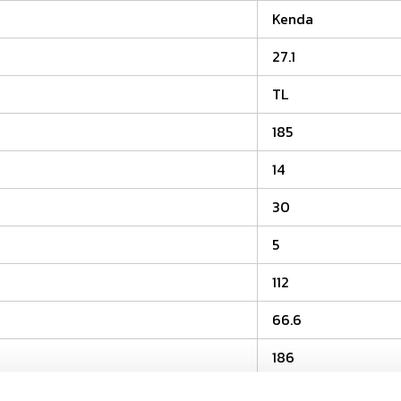
Kenda
27.1
TL
185
14
30
5
112
66.6
186
650