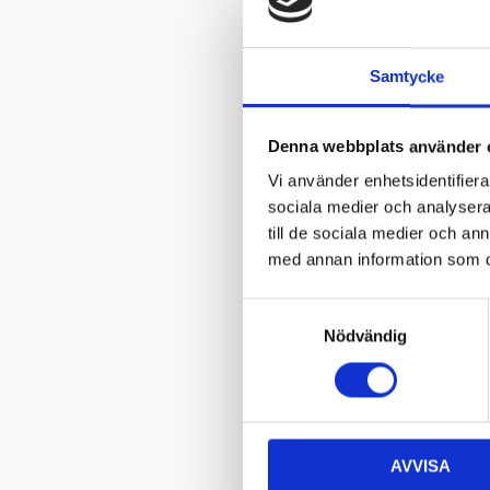
Rekommende
Samtycke
Lufttryck Ba
Lastindex kg
Denna webbplats använder 
Km/h (2)
Vi använder enhetsidentifierar
sociala medier och analysera 
Lastindexk
till de sociala medier och a
med annan information som du 
Relater
S
Nödvändig
a
m
t
y
c
AVVISA
k