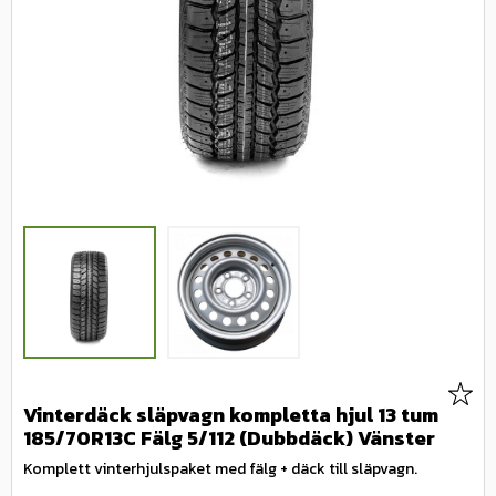
Lägg 
Vinterdäck släpvagn kompletta hjul 13 tum
185/70R13C Fälg 5/112 (Dubbdäck) Vänster
Komplett vinterhjulspaket med fälg + däck till släpvagn.