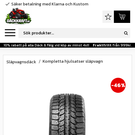
Säker betalning med Klarna och Kustom
check
Meny
Favoriter
Kundva
10% rabatt på alla Däck & Fälg vid köp av minst 4st!
Fraktfritt
från 999kr.
Kompletta hjulsatser släpvagn
Släpvagnsdäck
46
%