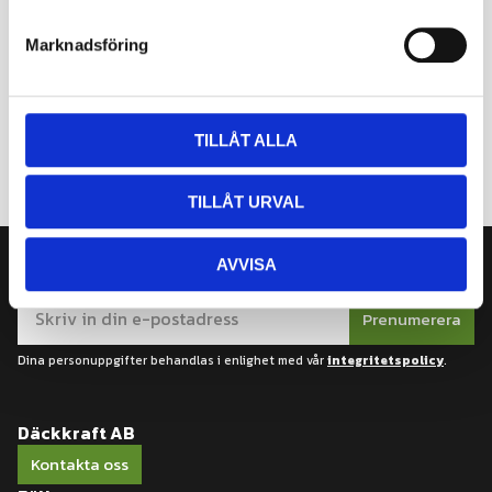
e
s
Marknadsföring
v
a
l
TILLÅT ALLA
TILLÅT URVAL
AVVISA
Nyhetsbrev
Prenumerera
Dina personuppgifter behandlas i enlighet med vår
integritetspolicy
.
Däckkraft AB
Kontakta oss