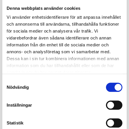
Denna webbplats använder cookies
Vinterdäck släpvagn kompletta hjul 13 tum 185/70R13C Fälg
Vi använder enhetsidentifierare för att anpassa innehållet
5/112 (Dubbdäck) Vänster
och annonserna till användarna, tillhandahålla funktioner
Plåtfälg med bultcirkel 5/112, centrumhål 67mm ET30
för sociala medier och analysera vår trafik. Vi
Däck Kenda KR500 Dubbade 185/70R13C 106/104N TL M+S.
vidarebefordrar även sådana identifierare och annan
Däcket är märkt med Alptopp / Snöflinga
information från din enhet till de sociala medier och
Denna kompletta sats är avsedd för släpvagnar och dess krav
annons- och analysföretag som vi samarbetar med.
för lastindex.
Dessa kan i sin tur kombinera informationen med annan
OBS! Däcket har en rotationsriktning och placeras på vänster
information som du har tillhandahållit eller som de har
sida.
samlat in när du har använt deras tjänster.
Däcket levereras med standard plåtfälg.
S
Slanglöst.
Nödvändig
a
m
Omdömen
t
Inställningar
y
c
Du
k
Statistik