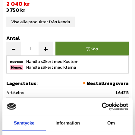
Nedsatt pris:
2 040
kr
Ordinarie pris:
3 750
kr
Visa alla produkter från Kenda
Antal
-
+
Köp
Handla säkert med Kustom
Handla säkert med Klarna
Lagerstatus
Beställningsvara
Artikelnr
L64313
Tillverkare
Kenda
Fråga om produkten
Samtycke
Information
Om
Ge ett omdöme!