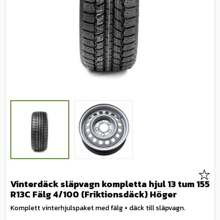
Lägg 
Vinterdäck släpvagn kompletta hjul 13 tum 155
R13C Fälg 4/100 (Friktionsdäck) Höger
Komplett vinterhjulspaket med fälg + däck till släpvagn.