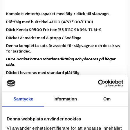
Komplett vinterhjulspaket med fälg + däck till släpvagn.
Plåtfälg med bultcirkel 4/100 (4/57/100/ET30)
Däck Kenda KR500 Friktion 155 R13C 91/89N TL M+S.
Däcket är märkt med Alptopp / Snöflinga
Denna kompletta sats är avsedd för släpvagnar och dess krav
för lastindex.
OBS! Däcket har en rotationsriktning och placeras på höger
sida.
Däcket levereras med standard plåtfälg.
Slanglöst.
Specifikationer
Miljöavgift 25 kr inkl moms
Samtycke
Information
Om
Miljöavgift
ingår i priset
Fabrikat
Kenda
Denna webbplats använder cookies
Nettovikt kg
18
Vi använder enhetsidentifierare för att anpassa innehållet