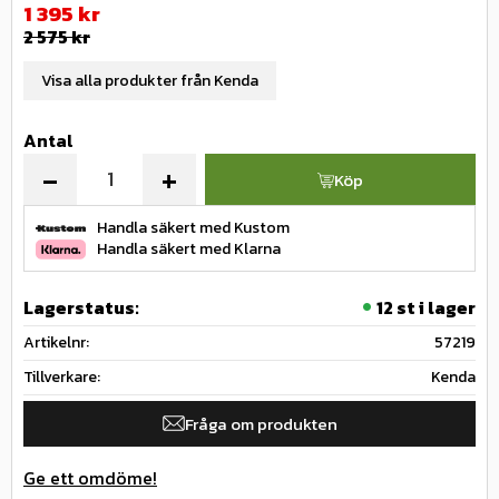
Nedsatt pris:
1 395
kr
Ordinarie pris:
2 575
kr
Visa alla produkter från Kenda
Antal
-
+
Köp
Handla säkert med Kustom
Handla säkert med Klarna
Lagerstatus
12 st i lager
Artikelnr
57219
Tillverkare
Kenda
Fråga om produkten
Ge ett omdöme!