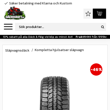
Säker betalning med Klarna och Kustom
check
Meny
Favoriter
Kundva
10% rabatt på alla Däck & Fälg vid köp av minst 4st!
Fraktfritt
från 999kr.
Kompletta hjulsatser släpvagn
Släpvagnsdäck
46
%