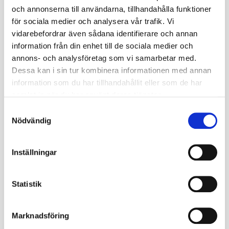
och annonserna till användarna, tillhandahålla funktioner
TL / TT
TL
för sociala medier och analysera vår trafik. Vi
vidarebefordrar även sådana identifierare och annan
Däckstorlek
155
information från din enhet till de sociala medier och
annons- och analysföretag som vi samarbetar med.
Fälgstorlek
13
Dessa kan i sin tur kombinera informationen med annan
ET
30
information som du har tillhandahållit eller som de har
samlat in när du har använt deras tjänster.
Antal Bultar
4
S
Nödvändig
a
Navhål mm
57
m
Bredd mm
148
t
Inställningar
y
Höjd mm
576
c
k
Statistik
Bult mm
10
e
s
Rekommenderad
Marknadsföring
4.25
v
Fälgbredd