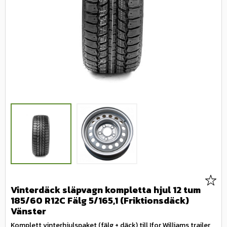
Lägg 
Vinterdäck släpvagn kompletta hjul 12 tum
185/60 R12C Fälg 5/165,1 (Friktionsdäck)
Vänster
Komplett vinterhjulspaket (fälg + däck) till Ifor Williams trailer