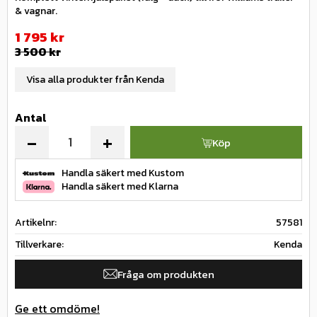
& vagnar.
Nedsatt pris:
1 795
kr
Ordinarie pris:
3 500
kr
Visa alla produkter från Kenda
Antal
-
+
Köp
Handla säkert med Kustom
Handla säkert med Klarna
Artikelnr
57581
Tillverkare
Kenda
Fråga om produkten
Ge ett omdöme!