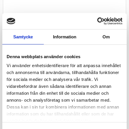
Komplett vinterhjulspaket (fälg + däck) till Ifor Williams trailer
& vagnar.
Plåtfälg med bultcirkel 5/165,1 (5/114,5/165,1/ET0)
Samtycke
Information
Om
Däck Kenda KR500 Friktion 185/60 R12C 104/101N TL M+S.
Däcket är märkt med Alptopp / Snöflinga
Denna kompletta sats är avsedd för släpvagnar och dess krav
Denna webbplats använder cookies
för lastindex.
Vi använder enhetsidentifierare för att anpassa innehållet
OBS! Däcket har en rotationsriktning och placeras på vänster
sida.
och annonserna till användarna, tillhandahålla funktioner
Däcket levereras med standard plåtfälg.
för sociala medier och analysera vår trafik. Vi
vidarebefordrar även sådana identifierare och annan
Slanglöst.
Specifikationer
information från din enhet till de sociala medier och
annons- och analysföretag som vi samarbetar med.
Miljöavgif
Miljöavgift 25 kr inkl moms ingår i
Dessa kan i sin tur kombinera informationen med annan
t
priset
information som du har tillhandahållit eller som de har
samlat in när du har använt deras tjänster.
Fabrikat
Kenda