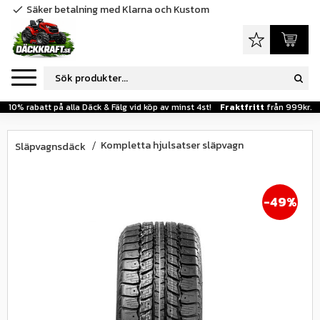
Säker betalning med Klarna och Kustom
check
Meny
Favoriter
Kundva
10% rabatt på alla Däck & Fälg vid köp av minst 4st!
Fraktfritt
från 999kr.
Kompletta hjulsatser släpvagn
Släpvagnsdäck
49
%