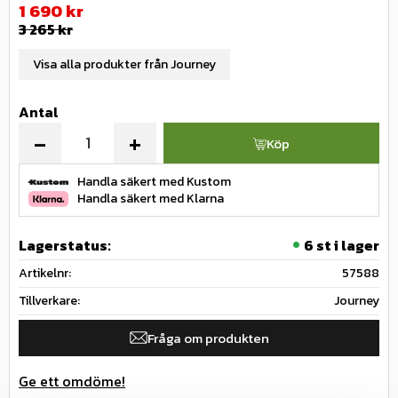
Nedsatt pris:
1 690
kr
Ordinarie pris:
3 265
kr
Visa alla produkter från Journey
Antal
-
+
Köp
Handla säkert med Kustom
Handla säkert med Klarna
Lagerstatus
6 st i lager
Artikelnr
57588
Tillverkare
Journey
Fråga om produkten
Ge ett omdöme!