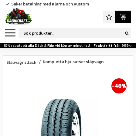
Säker betalning med Klarna och Kustom
check
Meny
Favoriter
Kundva
10% rabatt på alla Däck & Fälg vid köp av minst 4st!
Fraktfritt
från 999kr.
Kompletta hjulsatser släpvagn
Släpvagnsdäck
48
%