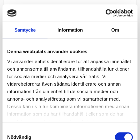
Komplett vinterhjulspaket med fälg + däck till släpvagn.
Plåtfälg med bultcirkel 4/100 (4/60/100/ET0)
Samtycke
Information
Om
Däck Wanda WR068 Dubbat 145 R10C (5.00-10) 84/82N TL M+S.
Denna kompletta sats är avsedd för släpvagnar och dess krav
för lastindex.
Denna webbplats använder cookies
OBS! Däcket har ingen rotationsriktning och kan därför placeras
på vilken sida om släpet som man vill.
Vi använder enhetsidentifierare för att anpassa innehållet
och annonserna till användarna, tillhandahålla funktioner
Däcket levereras med standard plåtfälg.
för sociala medier och analysera vår trafik. Vi
Slanglöst.
Specifikationer
vidarebefordrar även sådana identifierare och annan
information från din enhet till de sociala medier och
Nästa inkommande
-
annons- och analysföretag som vi samarbetar med.
leveransdatum
Dessa kan i sin tur kombinera informationen med annan
information som du har tillhandahållit eller som de har
Miljöavgift 25 kr inkl
Miljöavgift
samlat in när du har använt deras tjänster.
moms ingår i priset
S
Fabrikat
Journey
Nödvändig
a