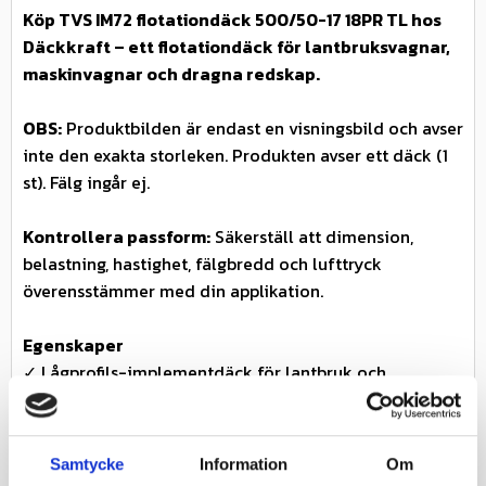
Köp TVS IM72 flotationdäck 500/50-17 18PR TL hos
Däckkraft – ett flotationdäck för lantbruksvagnar,
maskinvagnar och dragna redskap.
OBS:
Produktbilden är endast en visningsbild och avser
inte den exakta storleken. Produkten avser ett däck (1
st). Fälg ingår ej.
Kontrollera passform:
Säkerställ att dimension,
belastning, hastighet, fälgbredd och lufttryck
överensstämmer med din applikation.
Egenskaper
✓ Lågprofils-implementdäck för lantbruk och
entreprenad
✓ I-3-mönster med överlappande klackar
✓ Bra grepp och självrensning på varierande underlag
Samtycke
Information
Om
✓ Bred kontaktyta för minskad markpackning