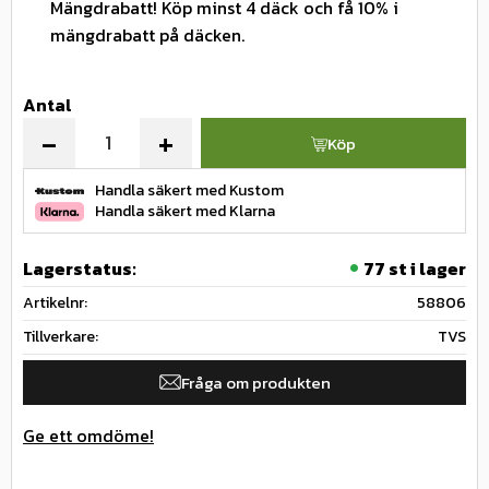
Mängdrabatt! Köp minst 4 däck och få 10% i
mängdrabatt på däcken.
Antal
-
+
Köp
Handla säkert med Kustom
Handla säkert med Klarna
Lagerstatus
77 st i lager
Artikelnr
58806
Tillverkare
TVS
Fråga om produkten
Ge ett omdöme!