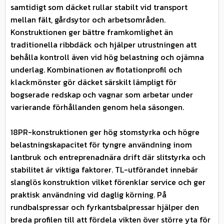
samtidigt som däcket rullar stabilt vid transport
mellan fält, gårdsytor och arbetsområden.
Konstruktionen ger bättre framkomlighet än
traditionella ribbdäck och hjälper utrustningen att
behålla kontroll även vid hög belastning och ojämna
underlag. Kombinationen av flotationprofil och
klackmönster gör däcket särskilt lämpligt för
bogserade redskap och vagnar som arbetar under
varierande förhållanden genom hela säsongen.
18PR-konstruktionen ger hög stomstyrka och högre
belastningskapacitet för tyngre användning inom
lantbruk och entreprenadnära drift där slitstyrka och
stabilitet är viktiga faktorer. TL-utförandet innebär
slanglös konstruktion vilket förenklar service och ger
praktisk användning vid daglig körning. På
rundbalspressar och fyrkantsbalpressar hjälper den
breda profilen till att fördela vikten över större yta för