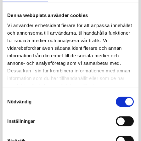
✓ Stabil gång vid transport och bogserad drift
✓ TL – slanglöst utförande
Denna webbplats använder cookies
✓ Diagonal konstruktion
Vi använder enhetsidentifierare för att anpassa innehållet
✓ 18PR stomstyrka
och annonserna till användarna, tillhandahålla funktioner
för sociala medier och analysera vår trafik. Vi
Användningsområde
vidarebefordrar även sådana identifierare och annan
✓ Rundbalspressar och fyrkantsbalpressar
information från din enhet till de sociala medier och
✓ Lantbruksvagnar och fältvagnar
annons- och analysföretag som vi samarbetar med.
✓ Såmaskiner och planteringsredskap
Dessa kan i sin tur kombinera informationen med annan
✓ Maskinvagnar, boggikärror och materialvagnar
information som du har tillhandahållit eller som de har
✓ Bogserade implement och utrustning där dimension,
samlat in när du har använt deras tjänster.
belastning, fälgbredd och däcktyp överensstämmer
S
Nödvändig
a
Teknisk information
m
Tillverkare: TVS Eurogrip
t
Inställningar
Modell: IM72
y
Dimension: 500/50-17
c
Alternativ dimension: 19.5/50-17
k
Statistik