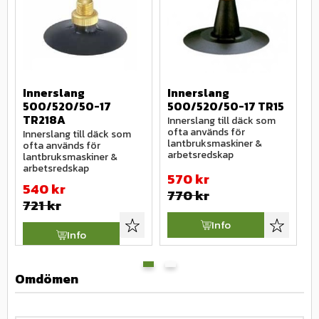
Innerslang 
Innerslang 
I
500/520/50-17 
500/520/50-17 TR15
1
TR218A
Innerslang till däck som 
I
ofta används för 
o
Innerslang till däck som 
lantbruksmaskiner & 
E
ofta används för 
arbetsredskap
a
lantbruksmaskiner & 
arbetsredskap
570
kr
540
kr
770
kr
721
kr
Info
Lägg till i favoriter
Lägg till i
Info
Omdömen