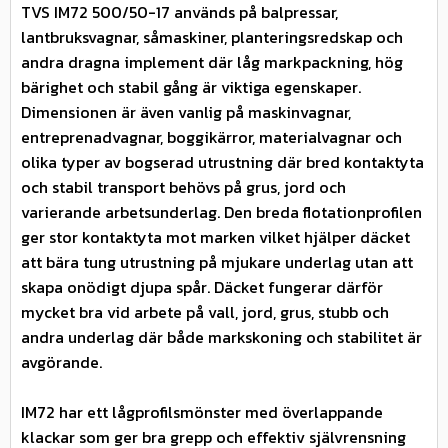
TVS IM72 500/50-17 används på balpressar,
lantbruksvagnar, såmaskiner, planteringsredskap och
andra dragna implement där låg markpackning, hög
bärighet och stabil gång är viktiga egenskaper.
Dimensionen är även vanlig på maskinvagnar,
entreprenadvagnar, boggikärror, materialvagnar och
olika typer av bogserad utrustning där bred kontaktyta
och stabil transport behövs på grus, jord och
varierande arbetsunderlag. Den breda flotationprofilen
ger stor kontaktyta mot marken vilket hjälper däcket
att bära tung utrustning på mjukare underlag utan att
skapa onödigt djupa spår. Däcket fungerar därför
mycket bra vid arbete på vall, jord, grus, stubb och
andra underlag där både markskoning och stabilitet är
avgörande.
IM72 har ett lågprofilsmönster med överlappande
klackar som ger bra grepp och effektiv självrensning