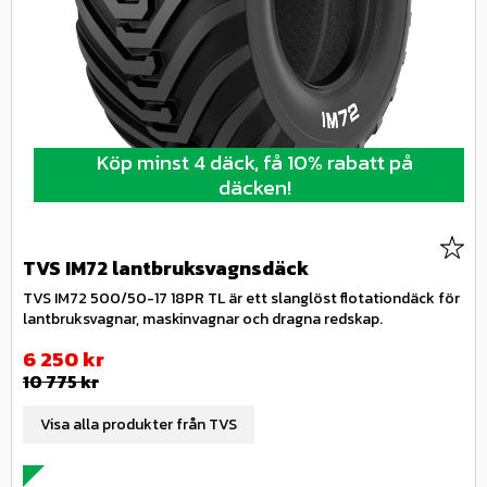
Köp minst 4 däck, få 10% rabatt på
däcken!
Lägg 
TVS IM72 lantbruksvagnsdäck
TVS IM72 500/50-17 18PR TL är ett slanglöst flotationdäck för
lantbruksvagnar, maskinvagnar och dragna redskap.
Nedsatt pris:
6 250
kr
Ordinarie pris:
10 775
kr
Visa alla produkter från TVS