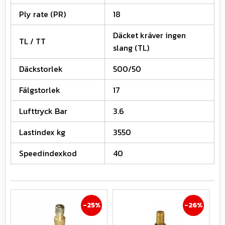
Ply rate (PR)
18
Däcket kräver ingen
TL / TT
slang (TL)
Däckstorlek
500/50
Fälgstorlek
17
Lufttryck Bar
3.6
Lastindex kg
3550
Speedindexkod
40
25
%
26
%