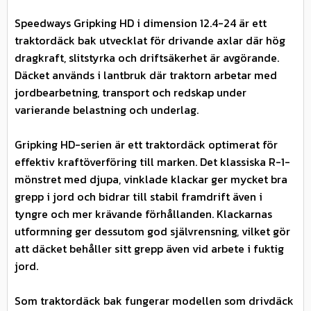
Speedways Gripking HD i dimension 12.4-24 är ett
traktordäck bak utvecklat för drivande axlar där hög
dragkraft, slitstyrka och driftsäkerhet är avgörande.
Däcket används i lantbruk där traktorn arbetar med
jordbearbetning, transport och redskap under
varierande belastning och underlag.
Gripking HD-serien är ett traktordäck optimerat för
effektiv kraftöverföring till marken. Det klassiska R-1-
mönstret med djupa, vinklade klackar ger mycket bra
grepp i jord och bidrar till stabil framdrift även i
tyngre och mer krävande förhållanden. Klackarnas
utformning ger dessutom god självrensning, vilket gör
att däcket behåller sitt grepp även vid arbete i fuktig
jord.
Som traktordäck bak fungerar modellen som drivdäck