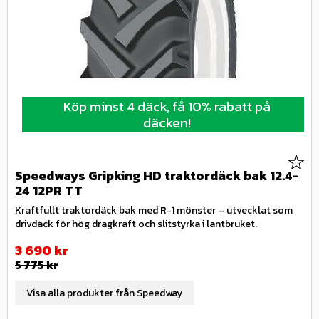
Köp minst 4 däck, få 10% rabatt på
däcken!
Lägg 
Speedways Gripking HD traktordäck bak 12.4-
24 12PR TT
Kraftfullt traktordäck bak med R-1 mönster – utvecklat som
drivdäck för hög dragkraft och slitstyrka i lantbruket.
Nedsatt pris:
3 690
kr
Ordinarie pris:
5 775
kr
Visa alla produkter från Speedway