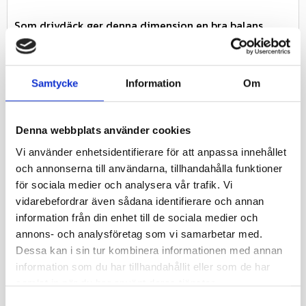
Som drivdäck ger denna dimension en bra balans
mellan dragkraft och markkontakt, vilket gör den
lämplig både för fältarbete och transport inom
lantbruket.
Samtycke
Information
Om
Däcket är av typen TT (Tube Type), vilket innebär att
det används tillsammans med slang – en robust och
Denna webbplats använder cookies
beprövad lösning i denna storlek.
Vi använder enhetsidentifierare för att anpassa innehållet
och annonserna till användarna, tillhandahålla funktioner
För dig som söker ett slitstarkt traktordäck bak,
för sociala medier och analysera vår trafik. Vi
drivdäck till traktor eller jordbruksdäck med hög
vidarebefordrar även sådana identifierare och annan
dragkraft är Speedways Gripking HD ett stabilt val för
information från din enhet till de sociala medier och
professionellt lantbruksarbete.
annons- och analysföretag som vi samarbetar med.
Dessa kan i sin tur kombinera informationen med annan
Köp Speedways Gripking HD 12.4-24 hos Däckkraft –
information som du har tillhandahållit eller som de har
för maximal dragkraft och driftsäkerhet i
samlat in när du har använt deras tjänster.
lantbruket.
S