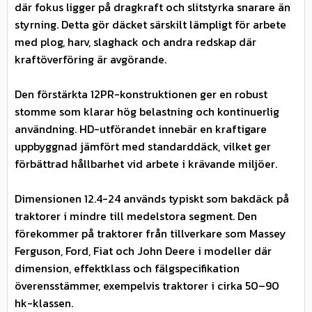
där fokus ligger på dragkraft och slitstyrka snarare än
styrning. Detta gör däcket särskilt lämpligt för arbete
med plog, harv, slaghack och andra redskap där
kraftöverföring är avgörande.
Den förstärkta 12PR-konstruktionen ger en robust
stomme som klarar hög belastning och kontinuerlig
användning. HD-utförandet innebär en kraftigare
uppbyggnad jämfört med standarddäck, vilket ger
förbättrad hållbarhet vid arbete i krävande miljöer.
Dimensionen 12.4-24 används typiskt som bakdäck på
traktorer i mindre till medelstora segment. Den
förekommer på traktorer från tillverkare som Massey
Ferguson, Ford, Fiat och John Deere i modeller där
dimension, effektklass och fälgspecifikation
överensstämmer, exempelvis traktorer i cirka 50–90
hk-klassen.