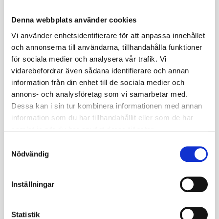
Köp SPEEDWAYS GRIPKING 16.9-30 hos Däckkraft –
Denna webbplats använder cookies
för pålitligt grepp och stabil drift i lantbruket.
Vi använder enhetsidentifierare för att anpassa innehållet
och annonserna till användarna, tillhandahålla funktioner
OBS:
Produkten avser ett däck (1 st). Fälg ingår ej.
för sociala medier och analysera vår trafik. Vi
vidarebefordrar även sådana identifierare och annan
Kontrollera passform:
Säkerställ att dimension,
information från din enhet till de sociala medier och
belastning, hastighet, fälgbredd och lufttryck
annons- och analysföretag som vi samarbetar med.
överensstämmer med din applikation.
Dessa kan i sin tur kombinera informationen med annan
information som du har tillhandahållit eller som de har
Egenskaper
samlat in när du har använt deras tjänster.
✓ Traktordäck bak / drivdäck (R-1)
S
✓ Bra grepp i jord och lantbruksmiljö
Nödvändig
a
✓ Slitstark konstruktion med god motståndskraft mot
m
skador
t
Inställningar
✓ Stabil gång vid både fältarbete och transport
y
✓ Diagonal konstruktion (bias) för robust drift
c
✓ Lång livslängd vid kontinuerlig belastning
k
Statistik