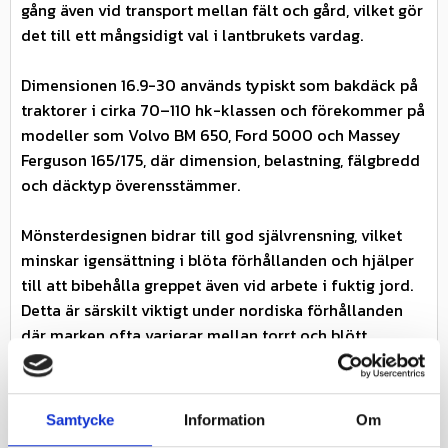
gång även vid transport mellan fält och gård, vilket gör
det till ett mångsidigt val i lantbrukets vardag.
Dimensionen 16.9-30 används typiskt som bakdäck på
traktorer i cirka 70–110 hk-klassen och förekommer på
modeller som Volvo BM 650, Ford 5000 och Massey
Ferguson 165/175, där dimension, belastning, fälgbredd
och däcktyp överensstämmer.
Mönsterdesignen bidrar till god självrensning, vilket
minskar igensättning i blöta förhållanden och hjälper
till att bibehålla greppet även vid arbete i fuktig jord.
Detta är särskilt viktigt under nordiska förhållanden
där marken ofta varierar mellan torrt och blött.
Gripking är ett genomtänkt val för dig som söker ett
prisvärt och funktionellt drivdäck till traktor med bra
Samtycke
Information
Om
balans mellan grepp, hållbarhet och stabilitet.