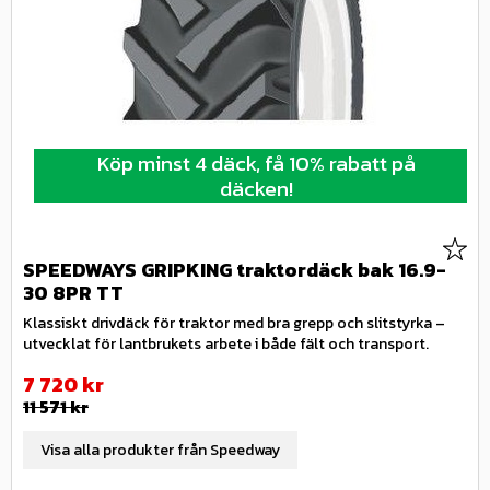
Köp minst 4 däck, få 10% rabatt på
däcken!
Lägg 
SPEEDWAYS GRIPKING traktordäck bak 16.9-
30 8PR TT
Klassiskt drivdäck för traktor med bra grepp och slitstyrka –
utvecklat för lantbrukets arbete i både fält och transport.
Nedsatt pris:
7 720
kr
Ordinarie pris:
11 571
kr
Visa alla produkter från Speedway