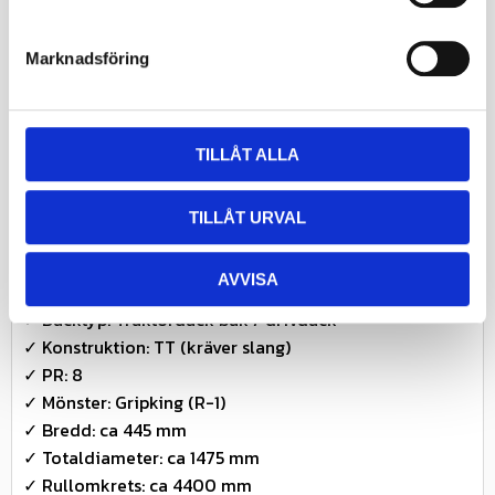
e
Användningsområde
s
Marknadsföring
✓ Traktorer i lantbruk
v
✓ Plöjning och jordbearbetning
a
✓ Harvning och fältarbete
l
✓ Transport mellan gård och fält
TILLÅT ALLA
✓ Applikationer där dimension och specifikation
överensstämmer
TILLÅT URVAL
Teknisk information
AVVISA
✓ Dimension: 16.9-30
✓ Däcktyp: Traktordäck bak / drivdäck
✓ Konstruktion: TT (kräver slang)
✓ PR: 8
✓ Mönster: Gripking (R-1)
✓ Bredd: ca 445 mm
✓ Totaldiameter: ca 1475 mm
✓ Rullomkrets: ca 4400 mm