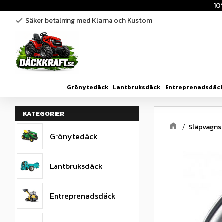
10
Säker betalning med Klarna och Kustom
check
Grönytedäck
Lantbruksdäck
Entreprenadsdäc
KATEGORIER
Släpvagn
Grönytedäck
Lantbruksdäck
Entreprenadsdäck