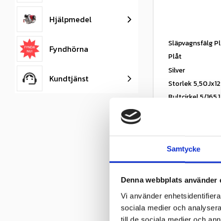
Hjälpmedel
Släpvagnsfälg Plå
Fyndhörna
Plåt
Silver
Kundtjänst
Storlek 5,50Jx1
Bultcirkel 5/165,
Bulthål 18,5mm
Centrumhål 114
ET 0
Samtycke
Miljöavgift
Denna webbplats använder 
Omdömen
Vi använder enhetsidentifierar
sociala medier och analysera 
till de sociala medier och a