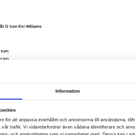
t 12 tum Ifor Williams
2 tum
1 C80
,5mm
Specifikationer
Information
cookies
e för att anpassa innehållet och annonserna till användarna, tillh
vår trafik. Vi vidarebefordrar även sådana identifierare och anna
nnons- och analysföretag som vi samarbetar med. Dessa kan i sin