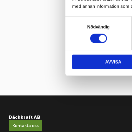
med annan information som du 
S
Nödvändig
a
m
t
y
c
AVVISA
k
e
s
v
a
l
Däckkraft AB
Kontakta oss