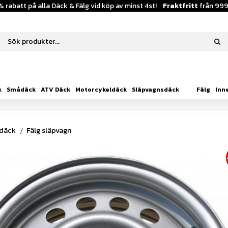
% rabatt på alla Däck & Fälg vid köp av minst 4st!
Fraktfritt
från 999
k
Smådäck
ATV Däck
Motorcykeldäck
Släpvagnsdäck
Fälg
Inn
sdäck
Fälg släpvagn