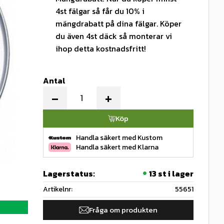
4st fälgar så får du 10% i
mängdrabatt på dina fälgar. Köper
du även 4st däck så monterar vi
ihop detta kostnadsfritt!
Antal
-
+
Köp
Handla säkert med Kustom
Handla säkert med Klarna
Lagerstatus
13 st i lager
Artikelnr
55651
Fråga om produkten