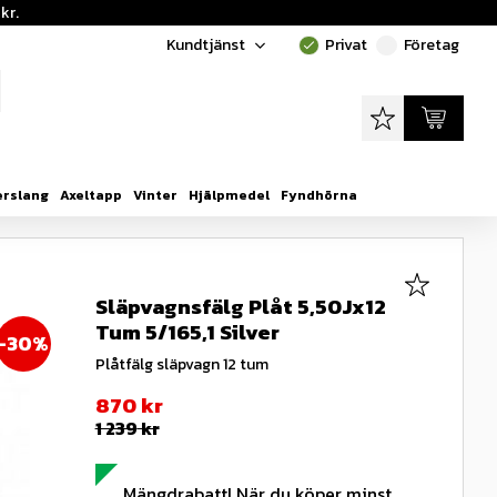
kr.
Kundtjänst
Privat
Företag
done
done
Favoriter
Kundvagn
erslang
Axeltapp
Vinter
Hjälpmedel
Fyndhörna
Lägg till i
Släpvagnsfälg Plåt 5,50Jx12
Tum 5/165,1 Silver
30
%
Plåtfälg släpvagn 12 tum
Nedsatt pris:
870
kr
Ordinarie pris:
1 239
kr
Mängdrabatt! När du köper minst