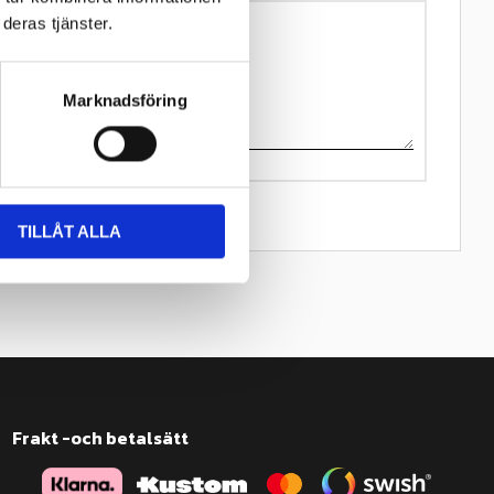
deras tjänster.
Marknadsföring
TILLÅT ALLA
Frakt -och betalsätt