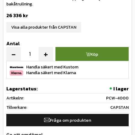
bakåtrullning.
26 336
kr
Visa alla produkter från CAPSTAN
Antal
-
+
Köp
Handla säkert med Kustom
Handla säkert med Klarna
Lagerstatus
I lager
Artikelnr
PCW-4000
Tillverkare
CAPSTAN
Fråga om produkten
Ge ett omdöme!