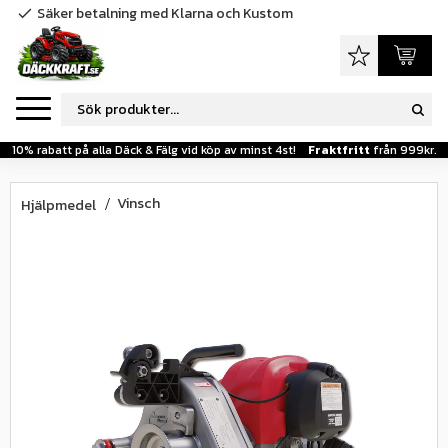
Säker betalning med Klarna och Kustom
check
Meny
Favoriter
Kundva
10% rabatt på alla Däck & Fälg vid köp av minst 4st!
Fraktfritt
från 999kr.
Vinsch
Hjälpmedel