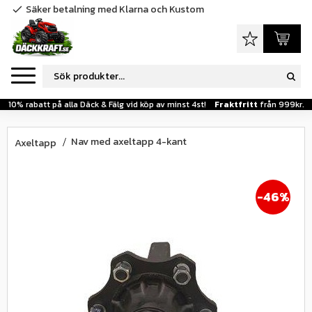
Säker betalning med Klarna och Kustom
check
Meny
Favoriter
Kundva
10% rabatt på alla Däck & Fälg vid köp av minst 4st!
Fraktfritt
från 999kr.
Nav med axeltapp 4-kant
Axeltapp
46
%