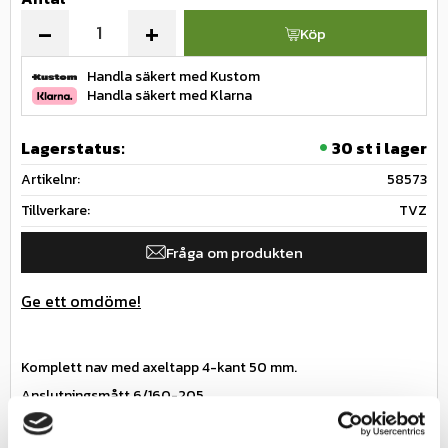
-
+
Köp
Handla säkert med Kustom
Handla säkert med Klarna
Lagerstatus
30 st i lager
Artikelnr
58573
Tillverkare
TVZ
Fråga om produkten
Ge ett omdöme!
Komplett nav med axeltapp 4-kant 50 mm.
Anslutningsmått 6/160-205
M18 bult
Specifikationer