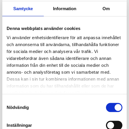
Nästa inkommande
2026-08-
Samtycke
Information
Om
leveransdatum
09
Fabrikat
TVZ
Denna webbplats använder cookies
Vi använder enhetsidentifierare för att anpassa innehållet
Antal Bultar
6
och annonserna till användarna, tillhandahålla funktioner
Bultcirkel
6/205
för sociala medier och analysera vår trafik. Vi
vidarebefordrar även sådana identifierare och annan
Navhål mm
160
information från din enhet till de sociala medier och
annons- och analysföretag som vi samarbetar med.
Bredd mm
50
Dessa kan i sin tur kombinera informationen med annan
information som du har tillhandahållit eller som de har
Höjd mm
50
samlat in när du har använt deras tjänster.
Bult mm
M18
S
Nödvändig
a
Lastindex kg
1950
m
t
Speedindexkod
25km/h
Inställningar