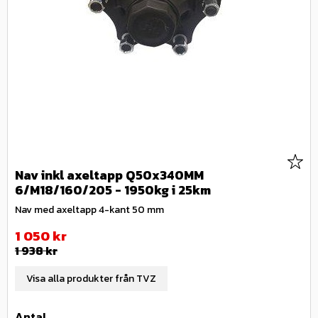
Lägg 
Nav inkl axeltapp Q50x340MM
6/M18/160/205 - 1950kg i 25km
Nav med axeltapp 4-kant 50 mm
Nedsatt pris:
1 050
kr
Ordinarie pris:
1 938
kr
Visa alla produkter från TVZ
Antal