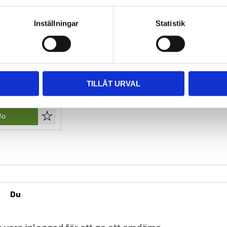
Inställningar
Statistik
MC 130-
TR87
däck för MC & 
TILLÅT URVAL
fo
Lägg till i favoriter
Du