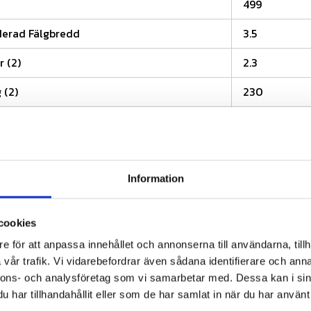
499
rad Fälgbredd
3.5
r (2)
2.3
 (2)
230
120
od
57
Information
cookies
26
%
e för att anpassa innehållet och annonserna till användarna, tillh
vår trafik. Vi vidarebefordrar även sådana identifierare och anna
nnons- och analysföretag som vi samarbetar med. Dessa kan i sin
har tillhandahållit eller som de har samlat in när du har använt 