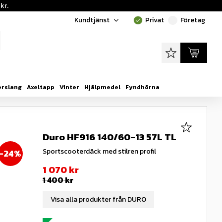
kr.
Kundtjänst
Privat
Företag
done
done
Favoriter
Kundvagn
erslang
Axeltapp
Vinter
Hjälpmedel
Fyndhörna
Lägg till i
Duro HF916 140/60-13 57L TL
Sportscooterdäck med stilren profil
24
%
Nedsatt pris:
1 070
kr
Ordinarie pris:
1 400
kr
Visa alla produkter från DURO