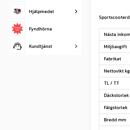
Hjälpmedel
Sportscooterdä
Fyndhörna
Nästa inko
Kundtjänst
Miljöavgift
Fabrikat
Nettovikt kg
TL / TT
Däckstorlek
Fälgstorlek
Bredd mm