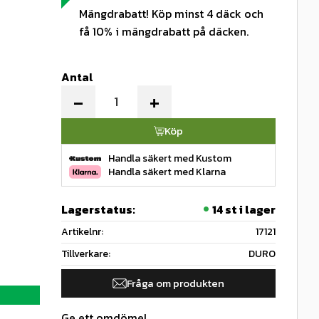
Mängdrabatt! Köp minst 4 däck och
få 10% i mängdrabatt på däcken.
Antal
-
+
Köp
Handla säkert med Kustom
Handla säkert med Klarna
Lagerstatus
14 st i lager
Artikelnr
17121
Tillverkare
DURO
Fråga om produkten
Ge ett omdöme!