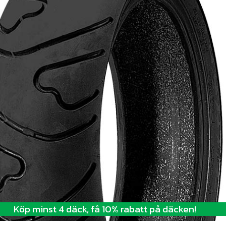
Köp minst 4 däck, få 10% rabatt på däcken!