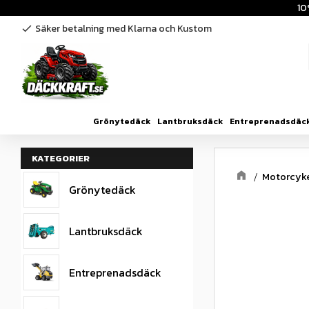
10
Säker betalning med Klarna och Kustom
check
Grönytedäck
Lantbruksdäck
Entreprenadsdäc
KATEGORIER
Motorcyk
Grönytedäck
Lantbruksdäck
Entreprenadsdäck