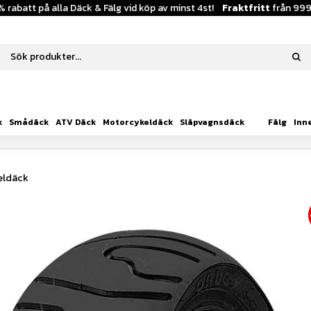
% rabatt på alla Däck & Fälg vid köp av minst 4st!
Fraktfritt
från 999
k
Smådäck
ATV Däck
Motorcykeldäck
Släpvagnsdäck
Fälg
Inn
eldäck