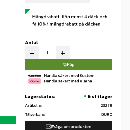
Mängdrabatt! Köp minst 4 däck och
få 10% i mängdrabatt på däcken.
Antal
-
+
Köp
Handla säkert med Kustom
Handla säkert med Klarna
Lagerstatus
6 st i lager
Artikelnr
23279
Tillverkare
DURO
Fråga om produkten