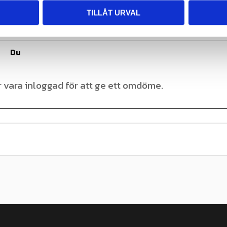
TILLÅT URVAL
Du