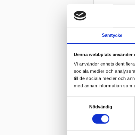
Fälgstorlek
Bredd mm
Höjd mm
Samtycke
Rekommende
Denna webbplats använder 
Lastindex k
Vi använder enhetsidentifierar
sociala medier och analysera 
Lufttryck Ba
till de sociala medier och a
Lastindex kg
med annan information som du 
Km/h (2)
S
Nödvändig
a
Lastindexk
m
t
Speedindex
y