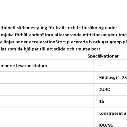
tionell slitbanestyling för trail- och fritidsåkning under
l mjuka förhållandenStora alternerande mittklackar ger utmä
ka linjer under accelerationStort placerade block ger grepp på
igt som de hjälper till att städa och smutsa bort
Specifikationer
mmande leveransdatum
-
Miljöavgift 25
DURO
4.5
Konstruerat a
100/90