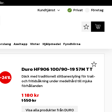
kr.
Kundtjänst
Privat
Företag
done
done
Favoriter
Kundvagn
erslang
Axeltapp
Vinter
Hjälpmedel
Fyndhörna
Lägg till i
Duro HF906 100/90-19 57M TT
Däck med traditionell slitbanestyling för trail-
24
%
och fritidsåkning under medelhård till mjuka
förhållanden
Nedsatt pris:
1 180
kr
Ordinarie pris:
1 550
kr
Visa alla produkter från DURO