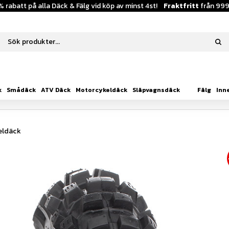
% rabatt på alla Däck & Fälg vid köp av minst 4st!
Fraktfritt
från 999
k
Smådäck
ATV Däck
Motorcykeldäck
Släpvagnsdäck
Fälg
Inn
eldäck