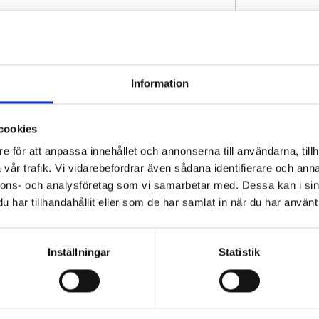
19
126
686
Information
rad Fälgbredd
2.5
cookies
g
230/40
e för att anpassa innehållet och annonserna till användarna, tillh
vår trafik. Vi vidarebefordrar även sådana identifierare och anna
r (2)
2.3
nnons- och analysföretag som vi samarbetar med. Dessa kan i sin
 (2)
230
har tillhandahållit eller som de har samlat in när du har använt 
130
Inställningar
Statistik
od
57
kod
210