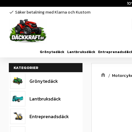
10
Säker betalning med Klarna och Kustom
check
Grönytedäck
Lantbruksdäck
Entreprenadsdäc
KATEGORIER
Motorcyk
Grönytedäck
Lantbruksdäck
Entreprenadsdäck