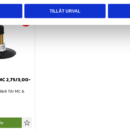
TILLÅT URVAL
24
%
MC 2,75/3,00-
däck för MC & 
fo
Lägg till i favoriter