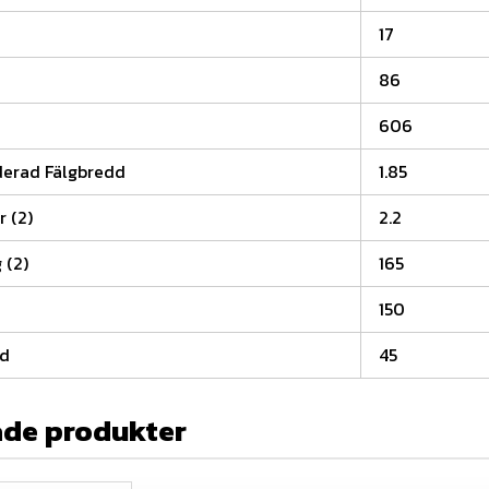
17
86
606
rad Fälgbredd
1.85
r (2)
2.2
 (2)
165
150
od
45
ade produkter