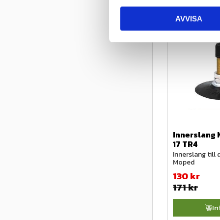
c
AVVISA
k
e
s
v
a
l
Innerslang 
17 TR4
Innerslang till 
Moped
130
kr
171
kr
In