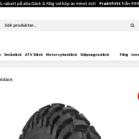
% rabatt på alla Däck & Fälg vid köp av minst 4st!
Fraktfritt
från 999
k
Smådäck
ATV Däck
Motorcykeldäck
Släpvagnsdäck
Fälg
Inn
eldäck