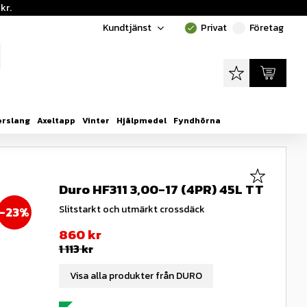
kr.
Kundtjänst
Privat
Företag
done
done
Favoriter
Kundvagn
erslang
Axeltapp
Vinter
Hjälpmedel
Fyndhörna
Lägg till i
Duro HF311 3,00-17 (4PR) 45L TT
Slitstarkt och utmärkt crossdäck
23
%
Nedsatt pris:
860
kr
Ordinarie pris:
1 113
kr
Visa alla produkter från DURO