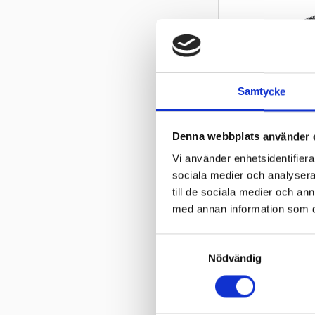
Samtycke
Köp minst 4 d
Denna webbplats använder 
rabatt på däc
Vi använder enhetsidentifierar
Duro HF319 
45L TT
sociala medier och analysera 
Däck med ett tr
till de sociala medier och a
mönster och tra
med annan information som du 
för veteranmo
860
kr
S
1 113
kr
Nödvändig
a
In
m
t
y