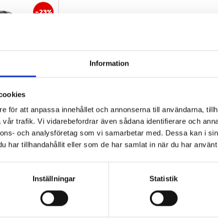
23
%
Information
äck, få 10%
cookies
ken!
e för att anpassa innehållet och annonserna till användarna, tillh
3,00-17 (4PR) 
vår trafik. Vi vidarebefordrar även sådana identifierare och anna
aditionellt 
nnons- och analysföretag som vi samarbetar med. Dessa kan i sin
ditionell styling 
har tillhandahållit eller som de har samlat in när du har använt 
torcyklar
Inställningar
Statistik
fo
Lägg till i favoriter