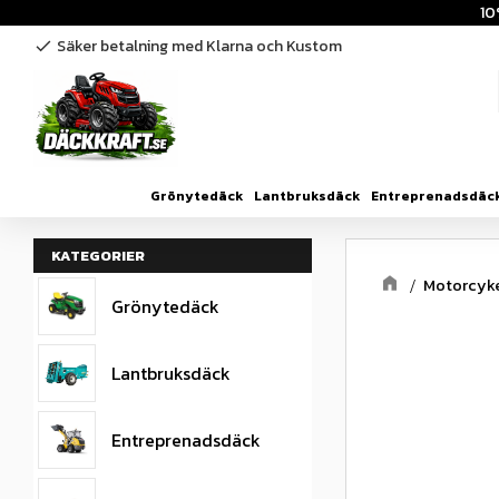
10
Säker betalning med Klarna och Kustom
check
Grönytedäck
Lantbruksdäck
Entreprenadsdäc
KATEGORIER
Motorcyk
Grönytedäck
Lantbruksdäck
Entreprenadsdäck