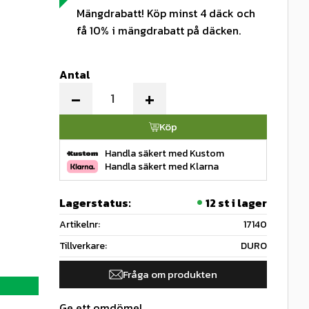
Mängdrabatt! Köp minst 4 däck och
få 10% i mängdrabatt på däcken.
Antal
-
+
Köp
Handla säkert med Kustom
Handla säkert med Klarna
Lagerstatus
12 st i lager
Artikelnr
17140
Tillverkare
DURO
Fråga om produkten
Ge ett omdöme!