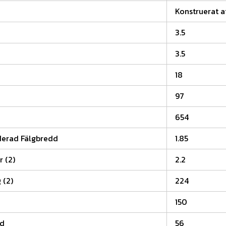
Konstruerat a
3.5
3.5
18
97
654
rad Fälgbredd
1.85
r (2)
2.2
 (2)
224
150
od
56