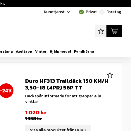
kr.
Kundtjänst
Privat
Företag
done
done
Favoriter
Kundvagn
erslang
Axeltapp
Vinter
Hjälpmedel
Fyndhörna
Lägg till i
Duro HF313 Traildäck 150 KM/H
3,50-18 (4PR) 56P TT
24
%
Däckspår utformade för att greppa i alla
vinklar
Nedsatt pris:
1 020
kr
Ordinarie pris:
1 338
kr
Visa alla produkter från DURO