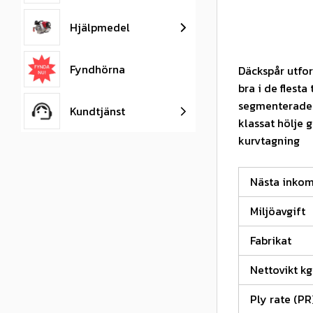
Hjälpmedel
Fyndhörna
Däckspår utfor
bra i de flest
segmenterade 
Kundtjänst
klassat hölje 
kurvtagning
Nästa inko
Miljöavgift
Fabrikat
Nettovikt kg
Ply rate (PR