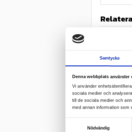
Relater
Samtycke
Denna webbplats använder 
Vi använder enhetsidentifierar
Köp minst 4 d
rabatt på däc
sociala medier och analysera 
till de sociala medier och a
Duro HF307
3,50-18 (4P
med annan information som du 
Klassiskt desi
med dubbla kla
S
Nödvändig
a