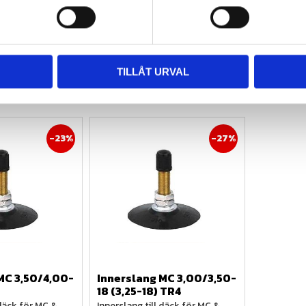
1 300
k
1 160
kr
1 713
kr
1 525
kr
fo
Info
Lägg till i favoriter
Lägg till i favoriter
TILLÅT URVAL
23
%
27
%
MC 3,50/4,00-
Innerslang MC 3,00/3,50-
18 (3,25-18) TR4
däck för MC & 
Innerslang till däck för MC & 