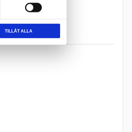
r
Info
Lägg till i favoriter
TILLÅT ALLA