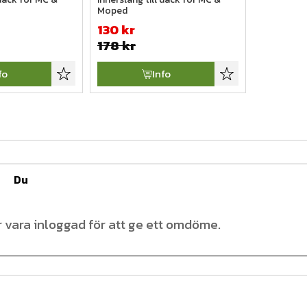
Moped
130
kr
178
kr
fo
Info
Lägg till i favoriter
Lägg till i favoriter
Du