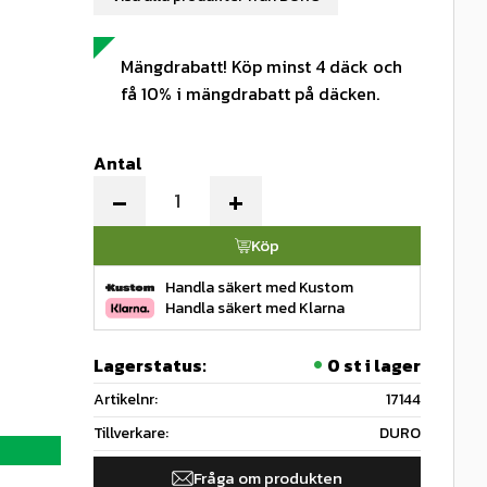
Mängdrabatt! Köp minst 4 däck och
få 10% i mängdrabatt på däcken.
Antal
-
+
Köp
Handla säkert med Kustom
Handla säkert med Klarna
Lagerstatus
0 st i lager
Artikelnr
17144
Tillverkare
DURO
Fråga om produkten