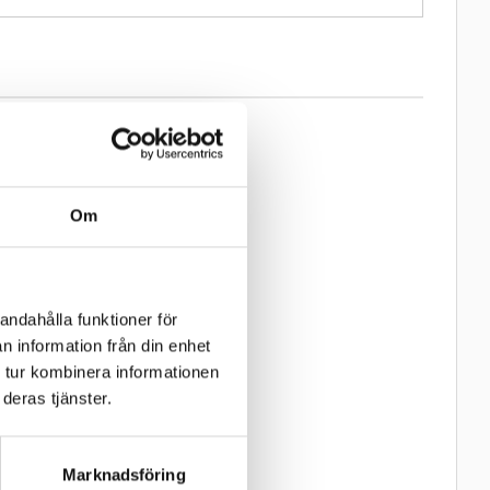
24
%
Om
andahålla funktioner för
t 4 däck, få 10%
å däcken!
n information från din enhet
 tur kombinera informationen
311 Endurodäck 
 3,50-18 (4PR) 
deras tjänster.
 och utmärkt 
Marknadsföring