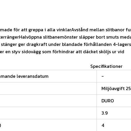
made för att greppa i alla vinklarAvstånd mellan slitbanor f
a terrängerHalvöppna slitbanemönster släpper bort smuts med
stänger ger dragkraft under blandade förhållanden 4-lagers
ger en styv sidovägg som förhindrar att däcket sköljs ur vid
Specifikationer
mmande leveransdatum
-
Miljöavgift 25
DURO
3.9
)
4