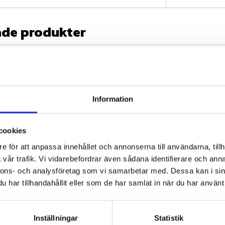
ade produkter
24
%
24
%
Information
cookies
e för att anpassa innehållet och annonserna till användarna, tillh
äck, få 10%
Köp minst 4 däck, få 10%
Köp mins
ken!
rabatt på däcken!
rabatt p
vår trafik. Vi vidarebefordrar även sådana identifierare och anna
nnons- och analysföretag som vi samarbetar med. Dessa kan i sin
 150KM/H 
Duro HF308 150 KM/H 
Duro HF
R) 56P TT
3,50-18 (4PR) 56P TT
150 KM/H
har tillhandahållit eller som de har samlat in när du har använt 
56P TT
gnat sportdäck 
Däck designad för klassiska 
ckar i mittspåret
motorcyklar och sidovagnar, 
Slitstarkt
med utmärkt 
crossdäck
punkteringsmotstånd
Inställningar
Statistik