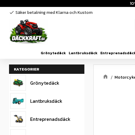
10
Säker betalning med Klarna och Kustom
check
Grönytedäck
Lantbruksdäck
Entreprenadsdäc
KATEGORIER
Motorcyk
Grönytedäck
Lantbruksdäck
Entreprenadsdäck