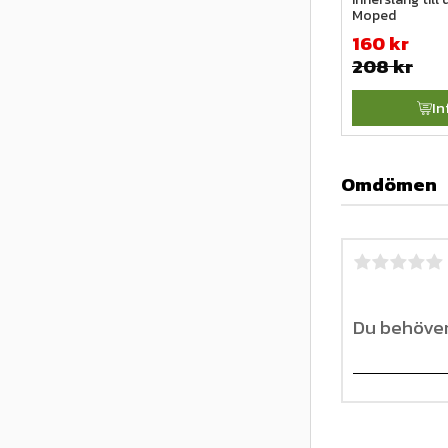
Moped
160
kr
208
kr
In
Omdömen