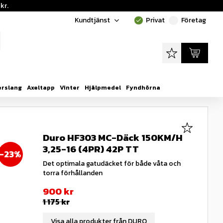
kr.
Kundtjänst
Privat
Företag
done
done
Favoriter
Kundvagn
erslang
Axeltapp
Vinter
Hjälpmedel
Fyndhörna
Lägg till i
Duro HF303 MC-Däck 150KM/H
3,25-16 (4PR) 42P TT
23
%
Det optimala gatudäcket för både våta och
torra förhållanden
Nedsatt pris:
900
kr
Ordinarie pris:
1 175
kr
Visa alla produkter från DURO