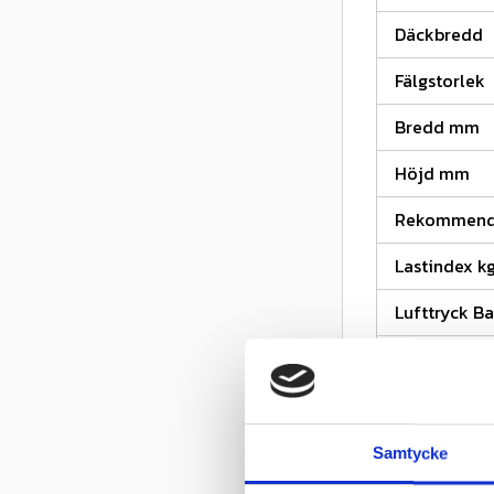
Däckbredd
Fälgstorlek
Bredd mm
Höjd mm
Rekommende
Lastindex k
Lufttryck Ba
Lastindex kg
Km/h (2)
Lastindexk
Samtycke