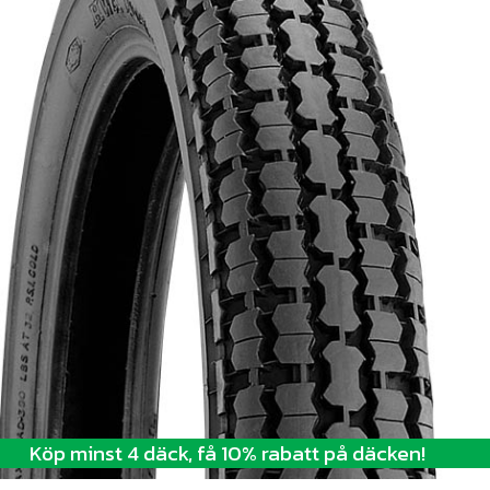
Köp minst 4 däck, få 10% rabatt på däcken!