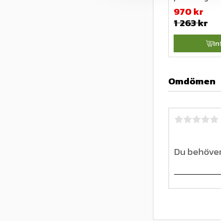
970
kr
1 263
kr
In
Omdömen