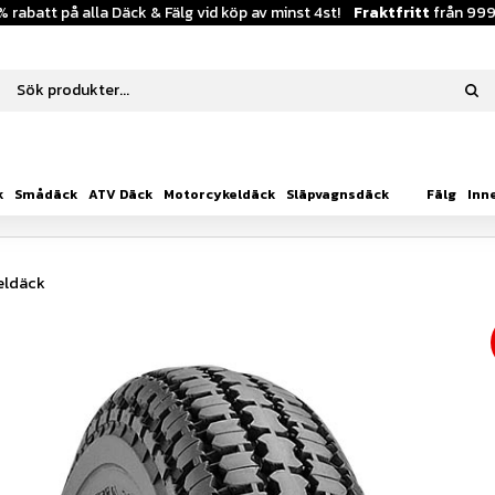
% rabatt på alla Däck & Fälg vid köp av minst 4st!
Fraktfritt
från 999
k
Smådäck
ATV Däck
Motorcykeldäck
Släpvagnsdäck
Fälg
Inn
eldäck