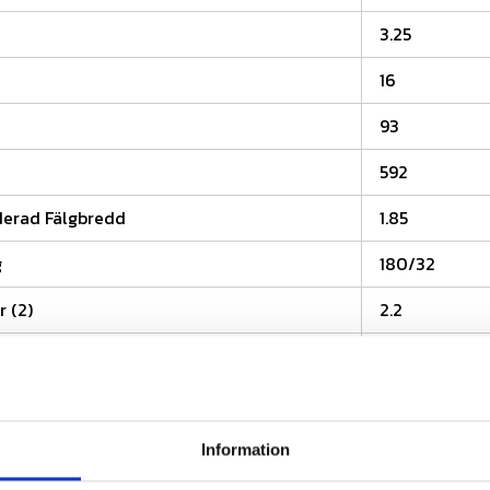
3.25
16
93
592
rad Fälgbredd
1.85
g
180/32
r (2)
2.2
 (2)
150
150
od
42
Information