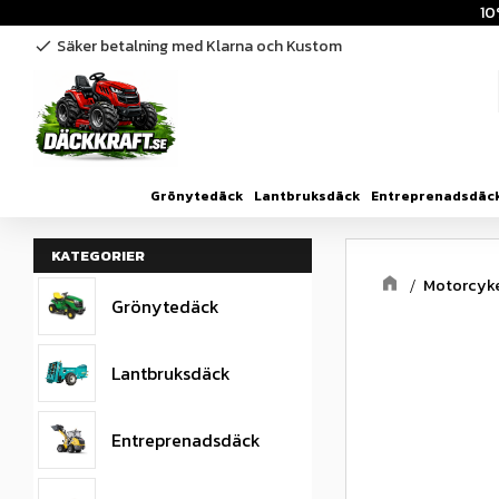
10
Säker betalning med Klarna och Kustom
check
Grönytedäck
Lantbruksdäck
Entreprenadsdäc
KATEGORIER
Motorcyk
Grönytedäck
Lantbruksdäck
Entreprenadsdäck