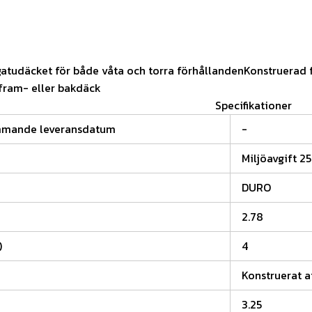
atudäcket för både våta och torra förhållandenKonstruerad f
fram- eller bakdäck
Specifikationer
mmande leveransdatum
-
Miljöavgift 25
DURO
2.78
)
4
Konstruerat a
3.25