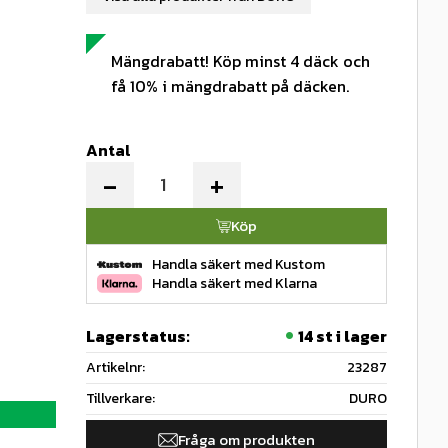
Mängdrabatt! Köp minst 4 däck och
få 10% i mängdrabatt på däcken.
Antal
-
+
Köp
Handla säkert med Kustom
Handla säkert med Klarna
Lagerstatus
14 st i lager
Artikelnr
23287
Tillverkare
DURO
Fråga om produkten