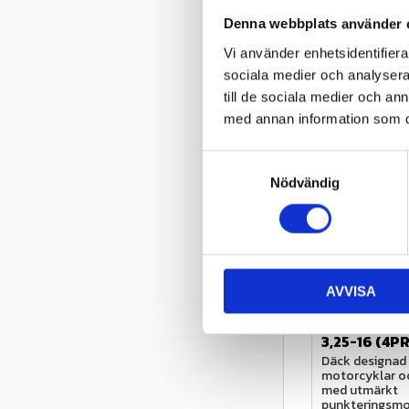
Speedindex
Denna webbplats använder 
Vi använder enhetsidentifierar
Relater
sociala medier och analysera 
till de sociala medier och a
med annan information som du 
S
Nödvändig
a
m
t
y
c
Köp minst 4 d
AVVISA
k
rabatt på däc
e
Duro HF308
s
3,25-16 (4P
v
Däck designad f
motorcyklar oc
a
med utmärkt 
l
punkteringsm