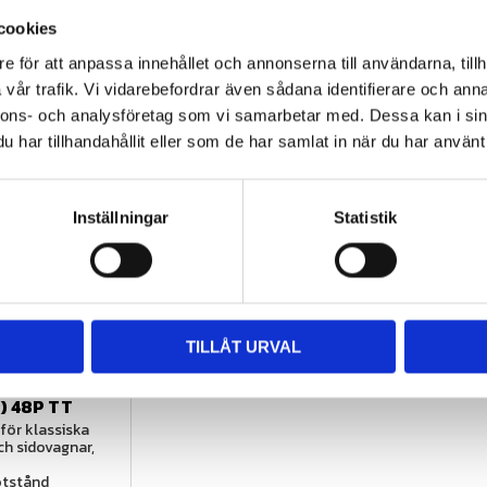
kod
150
cookies
e för att anpassa innehållet och annonserna till användarna, tillh
ade produkter
vår trafik. Vi vidarebefordrar även sådana identifierare och anna
nnons- och analysföretag som vi samarbetar med. Dessa kan i sin
har tillhandahållit eller som de har samlat in när du har använt 
23
%
Inställningar
Statistik
äck, få 10%
TILLÅT URVAL
ken!
 150 KM/H 
R) 48P TT
ör klassiska 
h sidovagnar, 
otstånd