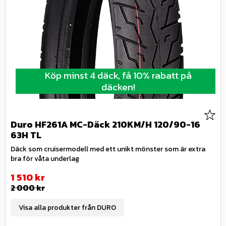
Köp minst 4 däck, få 10% rabatt på
däcken!
Lägg 
Duro HF261A MC-Däck 210KM/H 120/90-16
63H TL
Däck som cruisermodell med ett unikt mönster som är extra
bra för våta underlag
Nedsatt pris:
1 510
kr
Ordinarie pris:
2 000
kr
Visa alla produkter från DURO