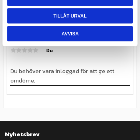
Speedindexkod
210
TILLÅT URVAL
Omdömen
AVVISA
Du
Nyhetsbrev