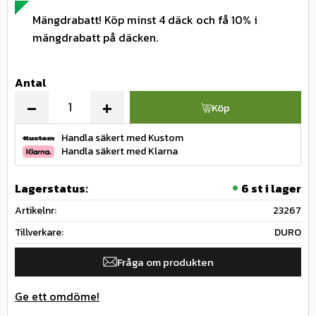
Mängdrabatt! Köp minst 4 däck och få 10% i
mängdrabatt på däcken.
Antal
-
+
Köp
Handla säkert med Kustom
Handla säkert med Klarna
Lagerstatus
6 st i lager
Artikelnr
23267
Tillverkare
DURO
Fråga om produkten
Ge ett omdöme!