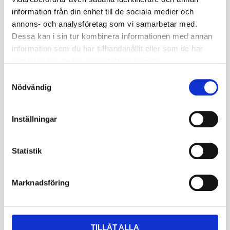
information från din enhet till de sociala medier och
Däckstorlek
120/90
annons- och analysföretag som vi samarbetar med.
Fälgstorlek
16
Dessa kan i sin tur kombinera informationen med annan
information som du har tillhandahållit eller som de har
Bredd mm
125
samlat in när du har använt deras tjänster.
S
Höjd mm
627
Nödvändig
a
Rekommenderad
m
2.75
Fälgbredd
t
Inställningar
y
Lastindex kg
272/40
c
k
Statistik
Lufttryck Bar (2)
2.7
e
s
Lastindex kg (2)
272
Marknadsföring
v
Km/h (2)
210
a
l
Lastindexkod
63
TILLÅT ALLA