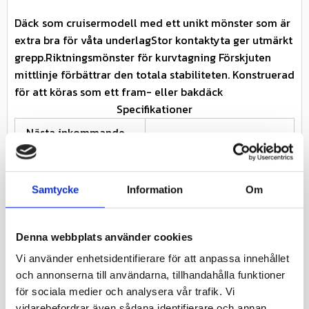
Däck som cruisermodell med ett unikt mönster som är
extra bra för våta underlagStor kontaktyta ger utmärkt
grepp.Riktningsmönster för kurvtagning Förskjuten
mittlinje förbättrar den totala stabiliteten. Konstruerad
för att köras som ett fram- eller bakdäck
Specifikationer
Nästa inkommande
-
leveransdatum
Miljöavgift 25 kr inkl
Miljöavgift
Samtycke
Information
Om
moms ingår i priset
Fabrikat
DURO
Denna webbplats använder cookies
Nettovikt kg
4.1
Vi använder enhetsidentifierare för att anpassa innehållet
och annonserna till användarna, tillhandahålla funktioner
Däcket kräver ingen
TL / TT
för sociala medier och analysera vår trafik. Vi
slang (TL)
vidarebefordrar även sådana identifierare och annan