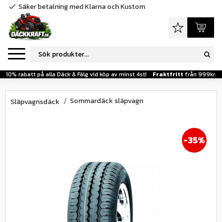
Säker betalning med Klarna och Kustom
check
Meny
Favoriter
Kundva
10% rabatt på alla Däck & Fälg vid köp av minst 4st!
Fraktfritt
från 999kr.
Sommardäck släpvagn
Släpvagnsdäck
35
%