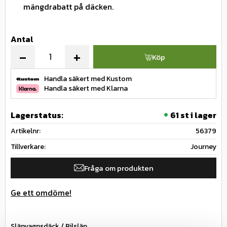
mängdrabatt på däcken.
Antal
-
+
Köp
Handla säkert med Kustom
Handla säkert med Klarna
Lagerstatus
61 st i lager
Artikelnr
56379
Tillverkare
Journey
Fråga om produkten
Ge ett omdöme!
Släpvagnsdäck / Bilsläp