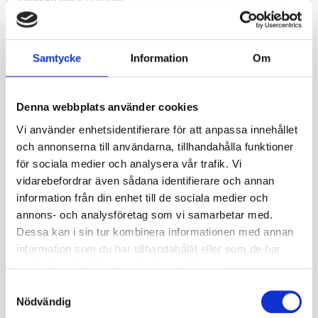
JOURNEY WR068 185/60R12C 104/101N TL M+S
Slanglöst
Specifikationer
Samtycke
Information
Om
Nästa inkommande
2026-08-20
leveransdatum
Denna webbplats använder cookies
Miljöavgift 25 kr inkl
Vi använder enhetsidentifierare för att anpassa innehållet
Miljöavgift
moms ingår i priset
och annonserna till användarna, tillhandahålla funktioner
för sociala medier och analysera vår trafik. Vi
Fabrikat
Journey
vidarebefordrar även sådana identifierare och annan
information från din enhet till de sociala medier och
Nettovikt kg
7.36
annons- och analysföretag som vi samarbetar med.
Däckstorlek
185
Dessa kan i sin tur kombinera informationen med annan
information som du har tillhandahållit eller som de har
Fälgstorlek
12
samlat in när du har använt deras tjänster.
S
Km/h (2)
140
Nödvändig
a