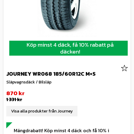
Köp minst 4 däck, få 10% rabatt på
däcken!
Lägg 
JOURNEY WR068 185/60R12C M+S
Släpvagnsdäck / Bilsläp
Nedsatt pris:
870
kr
Ordinarie pris:
1 331
kr
Visa alla produkter från Journey
Mängdrabatt! Köp minst 4 däck och få 10% i