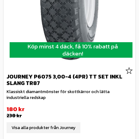
Köp minst 4 däck, få 10% rabatt på
däcken!
Lägg 
JOURNEY P6075 3,00-4 (4PR) TT SET INKL
SLANG TR87
Klassiskt diamantmönster för skottkärror och lätta
industriella redskap
Nedsatt pris:
180
kr
Ordinarie pris:
238
kr
Visa alla produkter från Journey