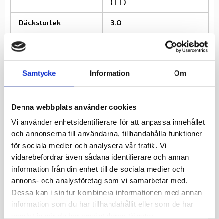
(TT)
Däckstorlek
3.0
Däckbredd
3.0
Fälgstorlek
4
Samtycke
Information
Om
Relaterade produkter
Denna webbplats använder cookies
Vi använder enhetsidentifierare för att anpassa innehållet
26
%
25
%
och annonserna till användarna, tillhandahålla funktioner
för sociala medier och analysera vår trafik. Vi
vidarebefordrar även sådana identifierare och annan
information från din enhet till de sociala medier och
annons- och analysföretag som vi samarbetar med.
Köp minst 4 däck, få
Köp minst 4 däck, få
Dessa kan i sin tur kombinera informationen med annan
10% rabatt på däcken!
10% rabatt på däcken!
information som du har tillhandahållit eller som de har
DURO DI4002 GRÅ 
DURO HF252 
J
samlat in när du har använt deras tjänster.