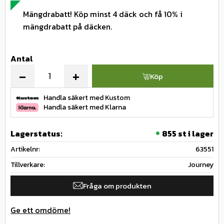
Mängdrabatt! Köp minst 4 däck och få 10% i
mängdrabatt på däcken.
Antal
-
+
Köp
Handla säkert med Kustom
Handla säkert med Klarna
Lagerstatus
855 st i lager
Artikelnr
63551
Tillverkare
Journey
Fråga om produkten
Ge ett omdöme!