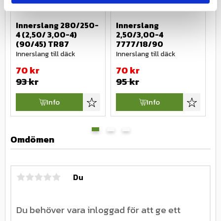
Innerslang 280/250-
Innerslang 
I
4 (2,50/ 3,00-4) 
2,50/3,00-4 
2
(90/45) TR87
7777/18/90
I
Innerslang till däck
Innerslang till däck
70
kr
70
kr
93
kr
95
kr
Info
Info
Lägg till i favoriter
Lägg till i
Omdömen
Du