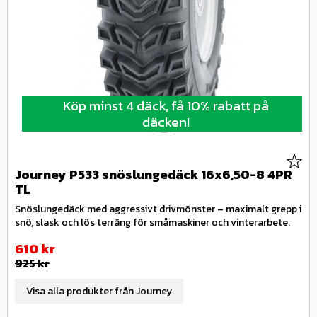
Köp minst 4 däck, få 10% rabatt på
däcken!
Lägg 
Journey P533 snöslungedäck 16x6,50-8 4PR
TL
Snöslungedäck med aggressivt drivmönster – maximalt grepp i
snö, slask och lös terräng för småmaskiner och vinterarbete.
Nedsatt pris:
610
kr
Ordinarie pris:
925
kr
Visa alla produkter från Journey