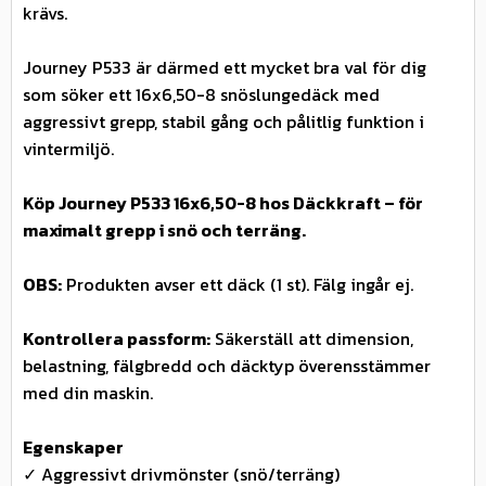
krävs.
Journey P533 är därmed ett mycket bra val för dig
som söker ett 16x6,50-8 snöslungedäck med
aggressivt grepp, stabil gång och pålitlig funktion i
vintermiljö.
Köp Journey P533 16x6,50-8 hos Däckkraft – för
maximalt grepp i snö och terräng.
OBS:
Produkten avser ett däck (1 st). Fälg ingår ej.
Kontrollera passform:
Säkerställ att dimension,
belastning, fälgbredd och däcktyp överensstämmer
med din maskin.
Egenskaper
✓ Aggressivt drivmönster (snö/terräng)