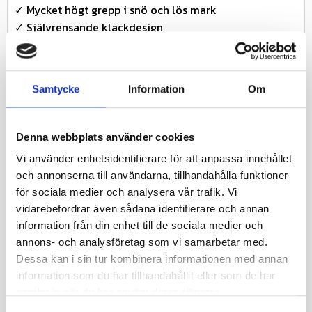
✓ Mycket högt grepp i snö och lös mark
✓ Självrensande klackdesign
✓ Stabil gång i vinterförhållanden
✓ 4PR-konstruktion för slitstyrka
✓ TL-utförande – slanglöst
Samtycke
Information
Om
Användningsområde
✓ Snöslungor
✓ Vinterarbete och snöröjning
Denna webbplats använder cookies
✓ Mindre ATV / fyrhjulingar
Vi använder enhetsidentifierare för att anpassa innehållet
✓ Arbetsmaskiner i lös terräng
och annonserna till användarna, tillhandahålla funktioner
✓ Applikationer med krav på dragkraft
för sociala medier och analysera vår trafik. Vi
Teknisk information
vidarebefordrar även sådana identifierare och annan
✓ Dimension: 16x6,50-8
information från din enhet till de sociala medier och
✓ Däcktyp: Snöslungedäck / småmaskinsdäck
annons- och analysföretag som vi samarbetar med.
✓ Däckmodell: P533
Dessa kan i sin tur kombinera informationen med annan
✓ Konstruktion: TL (slanglöst)
information som du har tillhandahållit eller som de har
✓ Konstruktionstyp: Diagonal
samlat in när du har använt deras tjänster.
✓ PR: 4