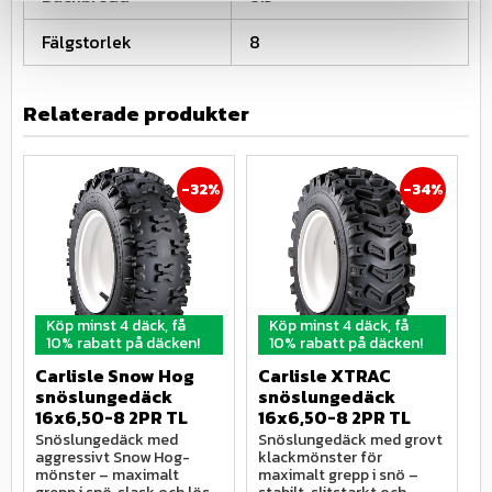
Fälgstorlek
8
Relaterade produkter
32
%
34
%
Köp minst 4 däck, få
Köp minst 4 däck, få
10% rabatt på däcken!
10% rabatt på däcken!
Carlisle Snow Hog 
Carlisle XTRAC 
J
snöslungedäck 
snöslungedäck 
t
16x6,50-8 2PR TL
16x6,50-8 2PR TL
1
Snöslungedäck med 
Snöslungedäck med grovt 
T
aggressivt Snow Hog-
klackmönster för 
m
mönster – maximalt 
maximalt grepp i snö – 
g