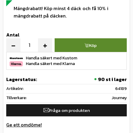
Mängdrabatt! Köp minst 4 däck och få 10% i
mängdrabatt på däcken.
Antal
-
+
Köp
Handla säkert med Kustom
Handla säkert med Klarna
Lagerstatus
90 st i lager
Artikelnr
64189
Tillverkare
Journey
Fråga om produkten
Ge ett omdöme!