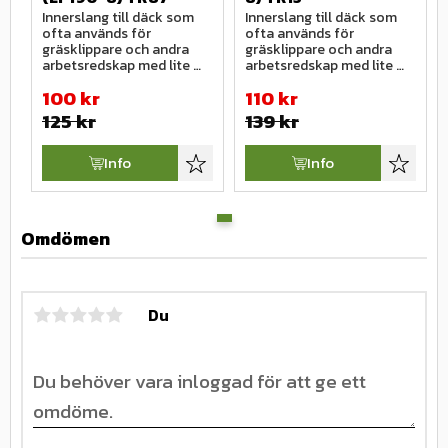
Innerslang till däck som 
Innerslang till däck som 
ofta används för 
ofta används för 
gräsklippare och andra 
gräsklippare och andra 
arbetsredskap med lite 
arbetsredskap med lite 
mindre däckdimentioner.
mindre däckdimentioner.
100
kr
110
kr
125
kr
139
kr
Info
Info
Lägg till i favoriter
Lägg till
Omdömen
Du