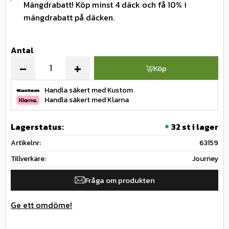
Mängdrabatt! Köp minst 4 däck och få 10% i
mängdrabatt på däcken.
Antal
-
+
Köp
Handla säkert med Kustom
Handla säkert med Klarna
Lagerstatus
32 st i lager
Artikelnr
63159
Tillverkare
Journey
Fråga om produkten
Ge ett omdöme!