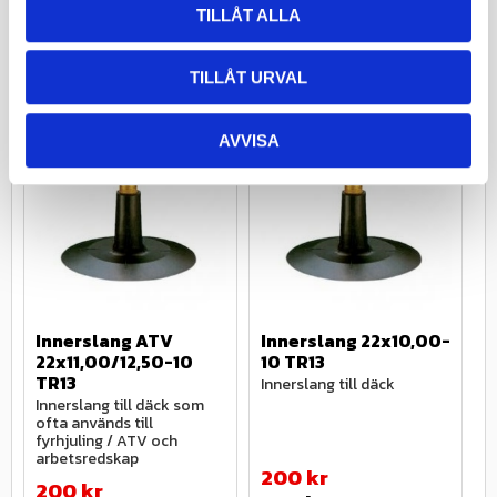
TILLÅT ALLA
Info
Info
Lägg till i favoriter
Lägg till i
TILLÅT URVAL
AVVISA
23
%
23
%
Innerslang ATV 
Innerslang 22x10,00-
I
22x11,00/12,50-10 
10 TR13
2
TR13
T
Innerslang till däck
Innerslang till däck som 
I
ofta används till 
fyrhjuling / ATV och 
arbetsredskap
200
kr
200
kr