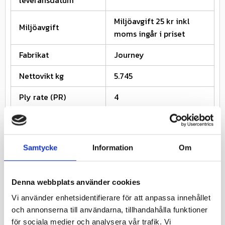
Miljöavgift 25 kr inkl
Miljöavgift
moms ingår i priset
Fabrikat
Journey
Nettovikt kg
5.745
Ply rate (PR)
4
Däcket kräver ingen
TL / TT
slang (TL)
Samtycke
Information
Om
Däckstorlek
22
Däckbredd
10
Denna webbplats använder cookies
Fälgstorlek
10
Vi använder enhetsidentifierare för att anpassa innehållet
och annonserna till användarna, tillhandahålla funktioner
för sociala medier och analysera vår trafik. Vi