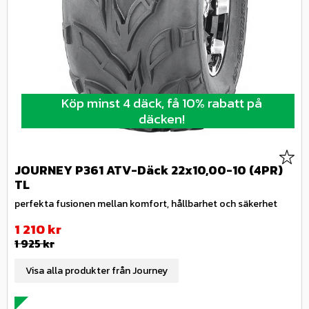
Köp minst 4 däck, få 10% rabatt på
däcken!
Lägg 
JOURNEY P361 ATV-Däck 22x10,00-10 (4PR)
TL
perfekta fusionen mellan komfort, hållbarhet och säkerhet
Nedsatt pris:
1 210
kr
Ordinarie pris:
1 925
kr
Visa alla produkter från Journey