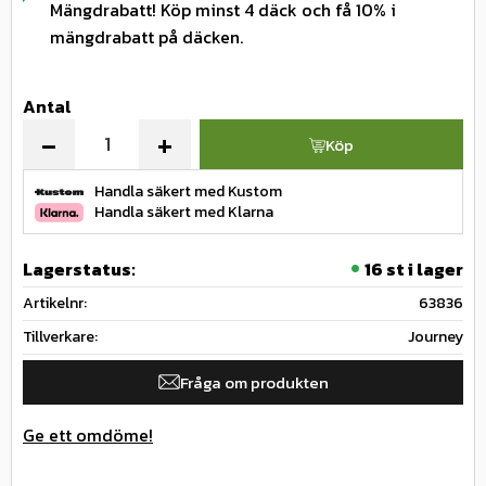
Mängdrabatt! Köp minst 4 däck och få 10% i
mängdrabatt på däcken.
Antal
-
+
Köp
Handla säkert med Kustom
Handla säkert med Klarna
Lagerstatus
16 st i lager
Artikelnr
63836
Tillverkare
Journey
Fråga om produkten
Ge ett omdöme!