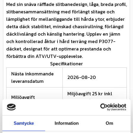
Med sin snäva räfflade slitbanedesign, låga, breda profil,
slitbanesammansättning med förlängt slitage och
lämplighet för mellanliggande till hårda ytor, erbjuder
detta däck stabilitet, minskad chassirullning, förlängd
däcklivslängd och känslig hantering. Upplev en jämn
och kontrollerad åktur i hård terräng med P3077-
däcket, designat för att optimera prestanda och
förbättra din ATV/UTV-upplevelse.
Specifikationer
Nästa inkommande
2026-08-20
leveransdatum
Miljöavgift 25 kr inkl
Miljöavgift
moms ingår i priset
Fabrikat
Journey
Samtycke
Information
Om
Nettovikt kg
9.68