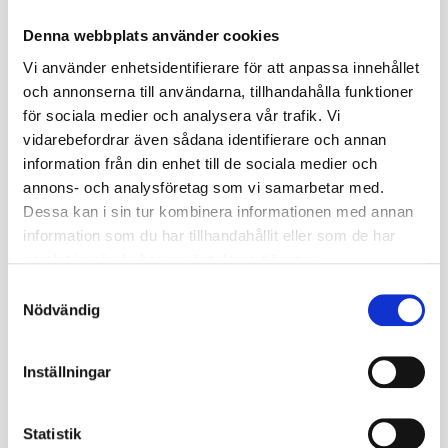
Ply rate (PR)
8
Denna webbplats använder cookies
Däcket kräver ingen
Vi använder enhetsidentifierare för att anpassa innehållet
TL / TT
slang (TL)
och annonserna till användarna, tillhandahålla funktioner
för sociala medier och analysera vår trafik. Vi
Däckstorlek
24
vidarebefordrar även sådana identifierare och annan
information från din enhet till de sociala medier och
Däckbredd
9.5
annons- och analysföretag som vi samarbetar med.
Fälgstorlek
10
Dessa kan i sin tur kombinera informationen med annan
information som du har tillhandahållit eller som de har
samlat in när du har använt deras tjänster.
Relaterade produkter
S
Nödvändig
a
m
38
%
38
%
t
Inställningar
y
c
k
Statistik