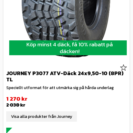
Köp minst 4 däck, få 10% rabatt på
däcken!
Lägg 
JOURNEY P3077 ATV-Däck 24x9,50-10 (8PR)
TL
Speciellt utformat för att utmärka sig på hårda underlag
Nedsatt pris:
1 270
kr
Ordinarie pris:
2 038
kr
Visa alla produkter från Journey