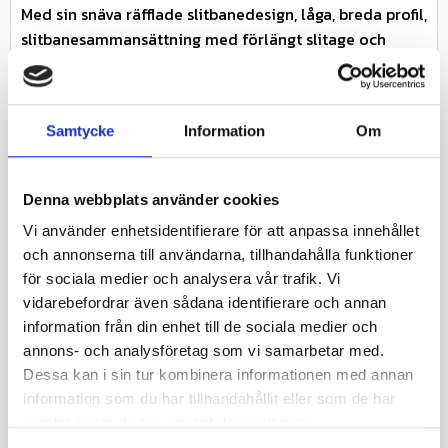
Med sin snäva räfflade slitbanedesign, låga, breda profil,
slitbanesammansättning med förlängt slitage och
lämplighet för mellanliggande till hårda ytor, erbjuder
detta däck stabilitet, minskad chassirullning, förlängd
däcklivslängd och känslig hantering. Upplev en jämn
Samtycke
Information
Om
och kontrollerad åktur i hård terräng med P3077-
däcket, designat för att optimera prestanda och
förbättra din ATV/UTV-upplevelse.
Denna webbplats använder cookies
Specifikationer
Vi använder enhetsidentifierare för att anpassa innehållet
Nästa inkommande
och annonserna till användarna, tillhandahålla funktioner
-
leveransdatum
för sociala medier och analysera vår trafik. Vi
vidarebefordrar även sådana identifierare och annan
Miljöavgift
0
information från din enhet till de sociala medier och
annons- och analysföretag som vi samarbetar med.
Fabrikat
Journey
Dessa kan i sin tur kombinera informationen med annan
Nettovikt kg
9.68
information som du har tillhandahållit eller som de har
samlat in när du har använt deras tjänster.
Ply rate (PR)
8