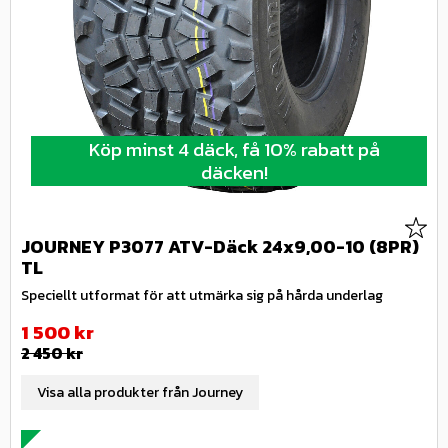
Köp minst 4 däck, få 10% rabatt på
däcken!
Lägg 
JOURNEY P3077 ATV-Däck 24x9,00-10 (8PR)
TL
Speciellt utformat för att utmärka sig på hårda underlag
Nedsatt pris:
1 500
kr
Ordinarie pris:
2 450
kr
Visa alla produkter från Journey