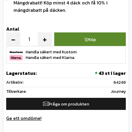
Mängdrabatt! Köp minst 4 däck och få 10% i
mängdrabatt på däcken.
Antal
-
+
Köp
Handla säkert med Kustom
Handla säkert med Klarna
Lagerstatus
43 st i lager
Artikelnr
64248
Tillverkare
Journey
Fråga om produkten
Ge ett omdöme!