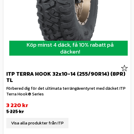
Köp minst 4 däck, få 10% rabatt på
däcken!
Lägg 
ITP TERRA HOOK 32x10-14 (255/90R14) (8PR)
TL
Förbered dig för det ultimata terrängäventyret med däcket ITP
Terra Hook® Series
Nedsatt pris:
3 220
kr
Ordinarie pris:
5 225
kr
Visa alla produkter från ITP