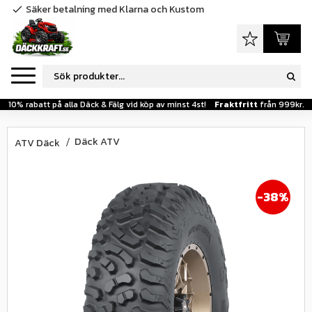
Säker betalning med Klarna och Kustom
check
Meny
Favoriter
Kundva
10% rabatt på alla Däck & Fälg vid köp av minst 4st!
Fraktfritt
från 999kr.
Däck ATV
ATV Däck
38
%