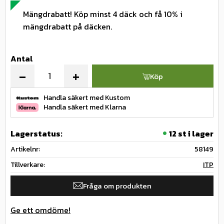
Mängdrabatt! Köp minst 4 däck och få 10% i
mängdrabatt på däcken.
Antal
-
+
Köp
Handla säkert med Kustom
Handla säkert med Klarna
Lagerstatus
12 st i lager
Artikelnr
58149
Tillverkare
ITP
Fråga om produkten
Ge ett omdöme!