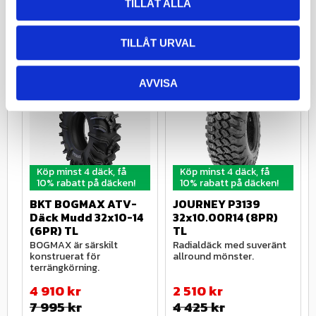
TILLÅT ALLA
Relaterade produkter
TILLÅT URVAL
AVVISA
39
%
43
%
Köp minst 4 däck, få
Köp minst 4 däck, få
10% rabatt på däcken!
10% rabatt på däcken!
BKT BOGMAX ATV-
JOURNEY P3139 
Däck Mudd 32x10-14 
32x10.00R14 (8PR) 
(6PR) TL
TL
BOGMAX är särskilt 
Radialdäck med suveränt 
konstruerat för 
allround mönster.
terrängkörning.
4 910
kr
2 510
kr
7 995
kr
4 425
kr