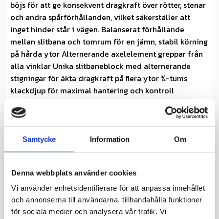
böjs för att ge konsekvent dragkraft över rötter, stenar
och andra spårförhållanden, vilket säkerställer att
inget hinder står i vägen. Balanserat förhållande
mellan slitbana och tomrum för en jämn, stabil körning
på hårda ytor Alternerande axelelement greppar från
alla vinklar Unika slitbaneblock med alternerande
stigningar för äkta dragkraft på flera ytor ¾-tums
klackdjup för maximal hantering och kontroll
Slitbanans blockkanaler böjs för att ge konsekvent
dragkraft över rötter, stenar och andra
spårförhållanden Suverän dragkraft på frodiga stigar
och mjuk terräng
Samtycke
Information
Om
Specifikationer
Nästa inkommande
-
Denna webbplats använder cookies
leveransdatum
Vi använder enhetsidentifierare för att anpassa innehållet
Miljöavgift 25 kr inkl
och annonserna till användarna, tillhandahålla funktioner
Miljöavgift
moms ingår i priset
för sociala medier och analysera vår trafik. Vi