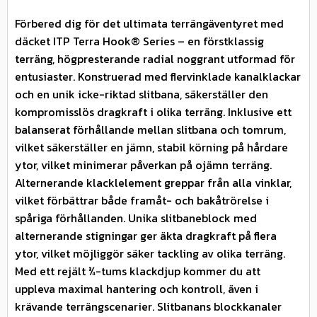
Förbered dig för det ultimata terrängäventyret med
däcket ITP Terra Hook® Series – en förstklassig
terräng, högpresterande radial noggrant utformad för
entusiaster. Konstruerad med flervinklade kanalklackar
och en unik icke-riktad slitbana, säkerställer den
kompromisslös dragkraft i olika terräng. Inklusive ett
balanserat förhållande mellan slitbana och tomrum,
vilket säkerställer en jämn, stabil körning på hårdare
ytor, vilket minimerar påverkan på ojämn terräng.
Alternerande klacklelement greppar från alla vinklar,
vilket förbättrar både framåt- och bakåtrörelse i
spåriga förhållanden. Unika slitbaneblock med
alternerande stigningar ger äkta dragkraft på flera
ytor, vilket möjliggör säker tackling av olika terräng.
Med ett rejält ¾-tums klackdjup kommer du att
uppleva maximal hantering och kontroll, även i
krävande terrängscenarier. Slitbanans blockkanaler