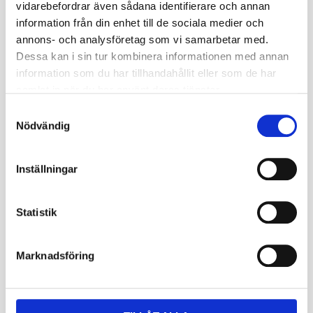
vidarebefordrar även sådana identifierare och annan
Fabrikat
ITP
information från din enhet till de sociala medier och
annons- och analysföretag som vi samarbetar med.
Nettovikt kg
18.394
Dessa kan i sin tur kombinera informationen med annan
information som du har tillhandahållit eller som de har
Ply rate (PR)
8
samlat in när du har använt deras tjänster.
Däcket kräver ingen
S
TL / TT
slang (TL)
Nödvändig
a
m
Däckstorlek
32
t
Inställningar
y
Däckbredd
10
c
k
Statistik
Fälgstorlek
14
e
Lufttryck Bar
2.2
s
Marknadsföring
v
Lastindex kg
745
a
l
Speedindexkod
15