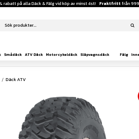
% rabatt på alla Däck & Fälg vid köp av minst 4st!
Fraktfritt
från 999
k
Smådäck
ATV Däck
Motorcykeldäck
Släpvagnsdäck
Fälg
Inn
Däck ATV