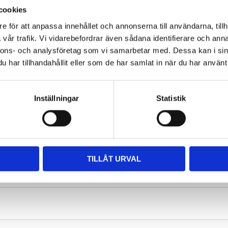
ans blockkanaler böjs för att ge konsekvent dragkraft över rötter, ste
cookies
landen Suverän dragkraft på frodiga stigar och mjuk terräng
e för att anpassa innehållet och annonserna till användarna, tillh
Specifikationer
vår trafik. Vi vidarebefordrar även sådana identifierare och anna
Miljöavgift 25 kr inkl moms ingår i priset
nnons- och analysföretag som vi samarbetar med. Dessa kan i sin
har tillhandahållit eller som de har samlat in när du har använt 
Inställningar
Statistik
Du
TILLÅT URVAL