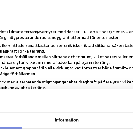
 det ultimata terrängäventyret med däcket ITP Terra Hook® Series – e
räng, högpresterande radial noggrant utformad för entusiaster.
flervinklade kanalklackar och en unik icke-riktad slitbana, säkerställ
agkraft i olika terräng.
lanserat förhållande mellan slitbana och tomrum, vilket säkerställer e
å hårdare ytor, vilket minimerar påverkan på ojämn terräng.
cklelement greppar från alla vinklar, vilket förbättrar både framåt- o
påriga förhållanden.
ock med alternerande stigningar ger äkta dragkraft på flera ytor, vilket
ackling av olika terräng.
-tums klackdjup kommer du att uppleva maximal hantering och kontroll
scenarier.
kanaler böjs för att ge konsekvent dragkraft över rötter, stenar och 
 vilket säkerställer att inget hinder står i vägen.
llande mellan slitbana och tomrum för en jämn, stabil körning på hår
Information
lelement greppar från alla vinklar Unika slitbaneblock med alternera
kta dragkraft på flera ytor ¾-tums klackdjup för maximal hantering och