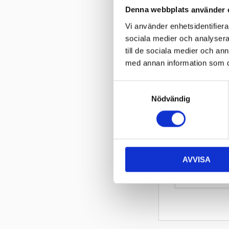
kontroll Slitban
Denna webbplats använder 
andra spårförhål
Vi använder enhetsidentifierar
sociala medier och analysera 
Miljöavgift
till de sociala medier och a
med annan information som du 
Omdömen
S
Nödvändig
a
m
t
y
c
AVVISA
k
e
s
v
a
l