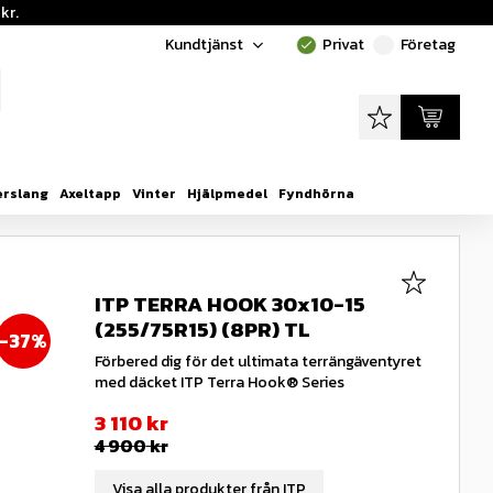
kr.
Kundtjänst
Privat
Företag
done
done
Favoriter
Kundvagn
erslang
Axeltapp
Vinter
Hjälpmedel
Fyndhörna
Lägg till i
ITP TERRA HOOK 30x10-15
(255/75R15) (8PR) TL
37
%
Förbered dig för det ultimata terrängäventyret
med däcket ITP Terra Hook® Series
Nedsatt pris:
3 110
kr
Ordinarie pris:
4 900
kr
Visa alla produkter från ITP