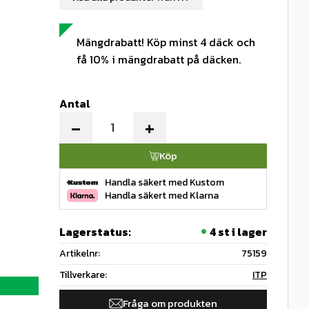
Mängdrabatt! Köp minst 4 däck och
få 10% i mängdrabatt på däcken.
Antal
-
+
Köp
Handla säkert med Kustom
Handla säkert med Klarna
Lagerstatus
4 st i lager
Artikelnr
75159
Tillverkare
ITP
Fråga om produkten