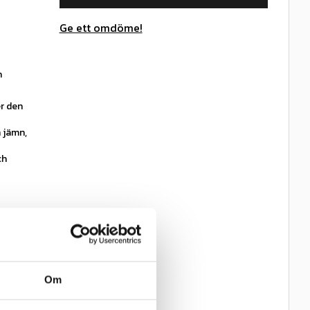
Ge ett omdöme!
n
er den
n jämn,
ch
, även i
andra
da ytor
Om
nde