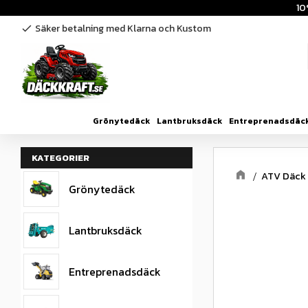
10
Säker betalning med Klarna och Kustom
check
Grönytedäck
Lantbruksdäck
Entreprenadsdäc
KATEGORIER
ATV Däck
Grönytedäck
Lantbruksdäck
Entreprenadsdäck