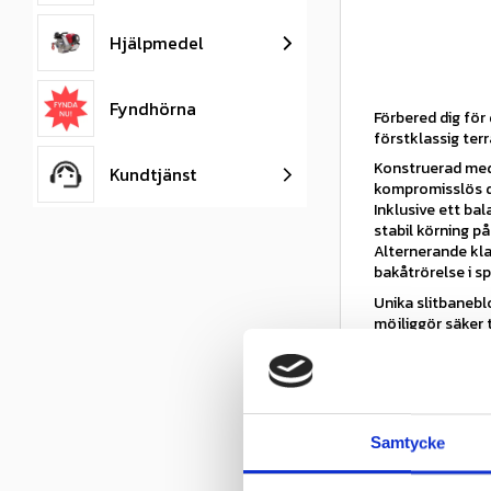
Hjälpmedel
Fyndhörna
Förbered dig för
förstklassig ter
Konstruerad med 
Kundtjänst
kompromisslös dr
Inklusive ett ba
stabil körning p
Alternerande kla
bakåtrörelse i s
Unika slitbanebl
möjliggör säker t
Med ett rejält ¾
krävande terräng
Slitbanans block
spårförhållanden,
Balanserat förhå
Samtycke
Alternerande axe
stigningar för ä