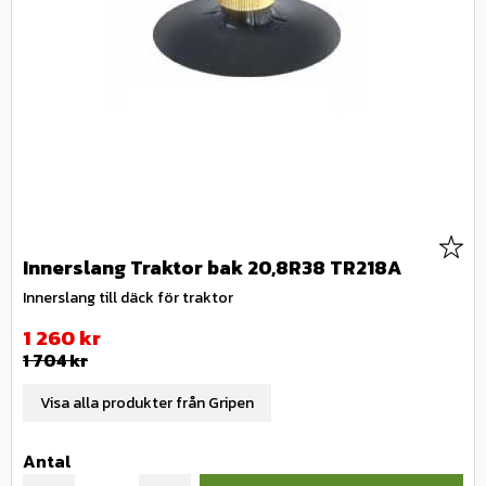
Lägg 
Innerslang Traktor bak 20,8R38 TR218A
Innerslang till däck för traktor
Nedsatt pris:
1 260
kr
Ordinarie pris:
1 704
kr
Visa alla produkter från Gripen
Antal