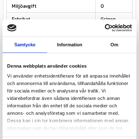
Miljöavgift
0
Fabrikat
Gripen
Nettovikt kg
8.547
Däckstorlek
20.8
Samtycke
Information
Om
Fälgstorlek
38
Denna webbplats använder cookies
Vi använder enhetsidentifierare för att anpassa innehållet
Relaterade produkter
och annonserna till användarna, tillhandahålla funktioner
för sociala medier och analysera vår trafik. Vi
vidarebefordrar även sådana identifierare och annan
26
%
information från din enhet till de sociala medier och
annons- och analysföretag som vi samarbetar med.
Dessa kan i sin tur kombinera informationen med annan
information som du har tillhandahållit eller som de har
samlat in när du har använt deras tjänster.