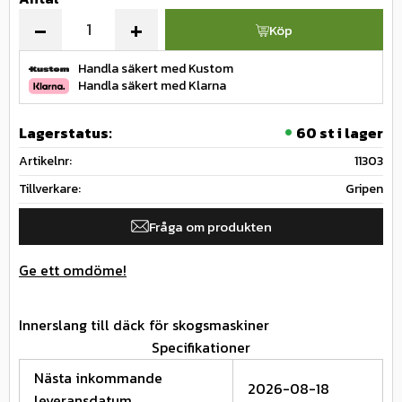
-
+
Köp
Handla säkert med Kustom
Handla säkert med Klarna
Lagerstatus
60 st i lager
Artikelnr
11303
Tillverkare
Gripen
Fråga om produkten
Ge ett omdöme!
Innerslang till däck för skogsmaskiner
Specifikationer
Nästa inkommande
2026-08-18
leveransdatum