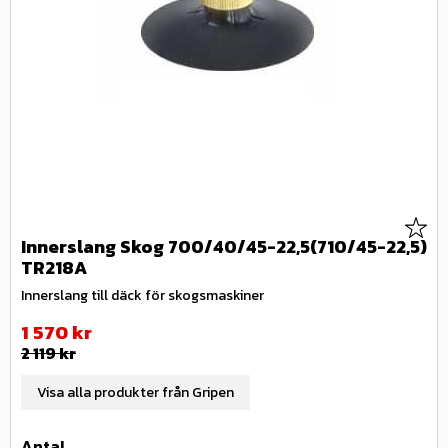
Lägg 
Innerslang Skog 700/40/45-22,5(710/45-22,5)
TR218A
Innerslang till däck för skogsmaskiner
Nedsatt pris:
1 570
kr
Ordinarie pris:
2 119
kr
Visa alla produkter från Gripen
Antal