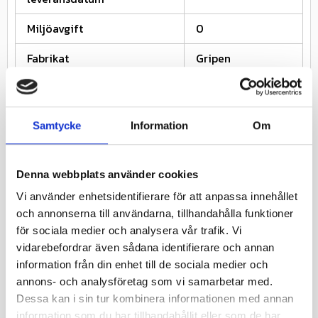
Miljöavgift
0
Fabrikat
Gripen
Nettovikt kg
9.147
700/40;700/45;71
Däckstorlek
Samtycke
Information
Om
0/45
Fälgstorlek
22.5
Denna webbplats använder cookies
Vi använder enhetsidentifierare för att anpassa innehållet
Relaterade produkter
och annonserna till användarna, tillhandahålla funktioner
för sociala medier och analysera vår trafik. Vi
vidarebefordrar även sådana identifierare och annan
26
%
information från din enhet till de sociala medier och
annons- och analysföretag som vi samarbetar med.
Dessa kan i sin tur kombinera informationen med annan
information som du har tillhandahållit eller som de har