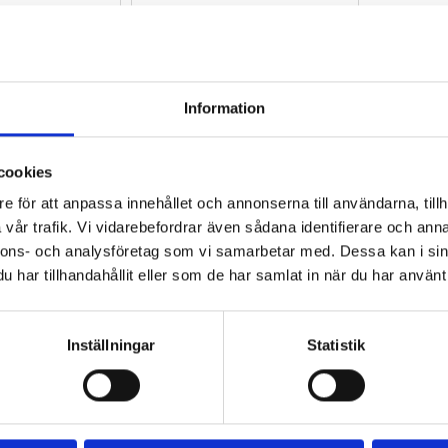
24
%
23
%
Information
cookies
e för att anpassa innehållet och annonserna till användarna, tillh
MC 3,00/3,50-
Innerslang MC 3,00/3,50-
vår trafik. Vi vidarebefordrar även sådana identifierare och anna
12 TR4
nnons- och analysföretag som vi samarbetar med. Dessa kan i sin
däck för MC / 
Innerslang till däck för MC / 
har tillhandahållit eller som de har samlat in när du har använt 
er
Moped / Scooter
120
kr
155
kr
Inställningar
Statistik
fo
Info
Lägg till i favoriter
Lägg till i favoriter