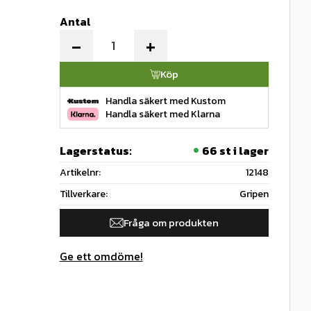
Antal
-
+
Köp
Handla säkert med Kustom
Handla säkert med Klarna
Lagerstatus
66 st i lager
Artikelnr
12148
Tillverkare
Gripen
Fråga om produkten
Ge ett omdöme!