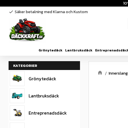
10
Säker betalning med Klarna och Kustom
check
Grönytedäck
Lantbruksdäck
Entreprenadsdäc
KATEGORIER
Innerslang
Grönytedäck
Lantbruksdäck
Entreprenadsdäck