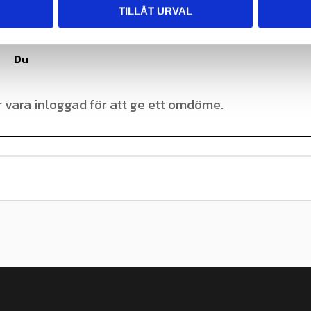
TILLÅT URVAL
Du