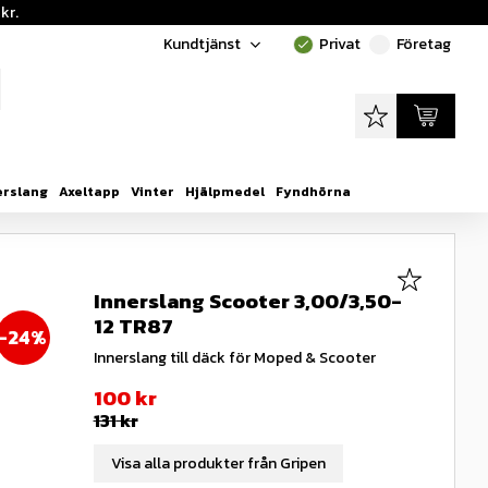
kr.
Kundtjänst
Privat
Företag
done
done
Favoriter
Kundvagn
erslang
Axeltapp
Vinter
Hjälpmedel
Fyndhörna
Lägg till i
Innerslang Scooter 3,00/3,50-
12 TR87
24
%
Innerslang till däck för Moped & Scooter
Nedsatt pris:
100
kr
Ordinarie pris:
131
kr
Visa alla produkter från Gripen