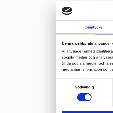
Samtycke
Denna webbplats använder 
Vi använder enhetsidentifierar
Innerslang 
sociala medier och analysera 
12 TR13
till de sociala medier och a
Innerslang till 
med annan information som du 
Moped / Scoot
100
kr
S
131
kr
Nödvändig
a
m
In
t
y
c