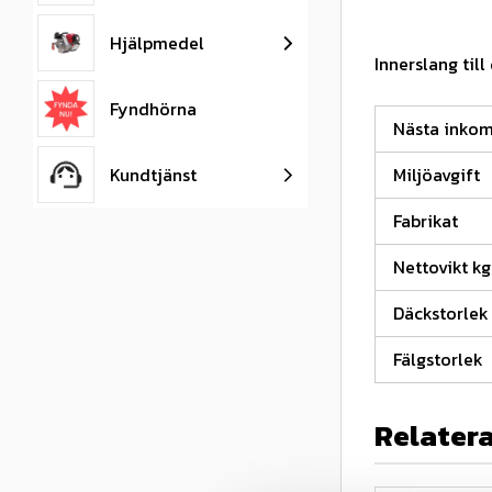
Hjälpmedel
Innerslang til
Fyndhörna
Nästa inko
Kundtjänst
Miljöavgift
Fabrikat
Nettovikt kg
Däckstorlek
Fälgstorlek
Relater