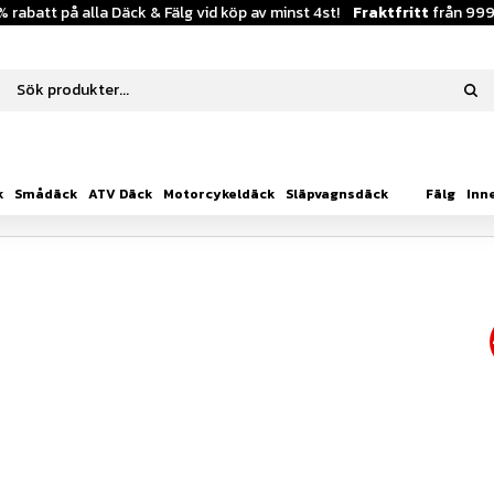
% rabatt på alla Däck & Fälg vid köp av minst 4st!
Fraktfritt
från 999
k
Smådäck
ATV Däck
Motorcykeldäck
Släpvagnsdäck
Fälg
Inn