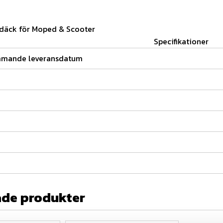
l däck för Moped & Scooter
Specifikationer
mmande leveransdatum
ade produkter