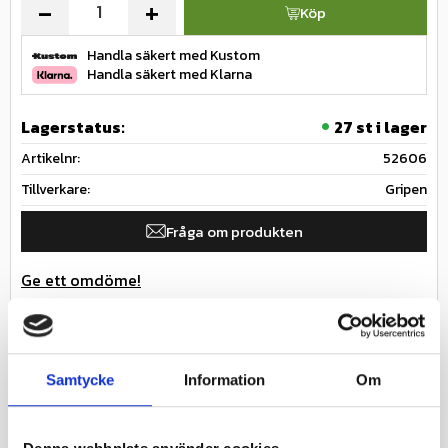
-
+
Köp
Handla säkert med Kustom
Handla säkert med Klarna
Lagerstatus
27 st i lager
Artikelnr
52606
Tillverkare
Gripen
Fråga om produkten
Ge ett omdöme!
Innerslang till däck för bil och bilsläp / släpvagn /
trailer
Samtycke
Information
Om
Specifikationer
Nästa inkommande
2026-08-19