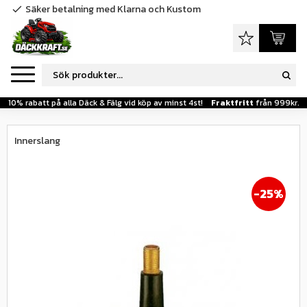
Säker betalning med Klarna och Kustom
check
Meny
Favoriter
Kundva
10% rabatt på alla Däck & Fälg vid köp av minst 4st!
Fraktfritt
från 999kr.
Innerslang
25
%