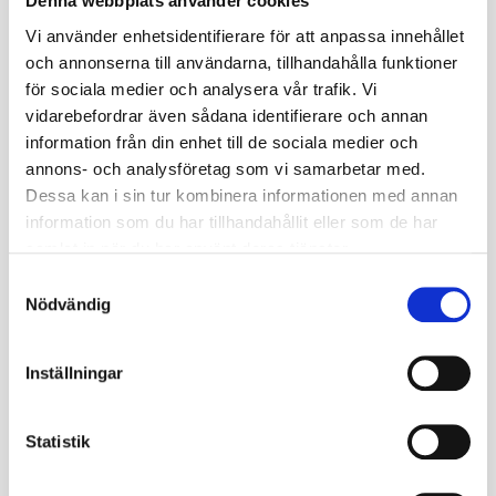
leveransdatum
Denna webbplats använder cookies
Vi använder enhetsidentifierare för att anpassa innehållet
Miljöavgift
0
och annonserna till användarna, tillhandahålla funktioner
för sociala medier och analysera vår trafik. Vi
Fabrikat
Gripen
vidarebefordrar även sådana identifierare och annan
Nettovikt kg
0.6
information från din enhet till de sociala medier och
annons- och analysföretag som vi samarbetar med.
205/60;215/6
Dessa kan i sin tur kombinera informationen med annan
Däckstorlek
0
information som du har tillhandahållit eller som de har
samlat in när du har använt deras tjänster.
Fälgstorlek
13
S
Nödvändig
a
Omdömen
m
t
Inställningar
y
Du
c
k
Statistik
e
s