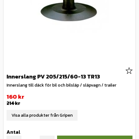
Lägg 
Innerslang PV 205/215/60-13 TR13
Innerslang till däck för bil och bilsläp / släpvagn / trailer
Nedsatt pris:
160
kr
Ordinarie pris:
214
kr
Visa alla produkter från Gripen
Antal