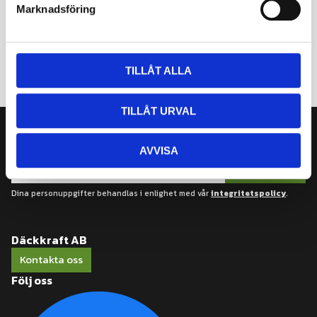
Marknadsföring
v
a
l
TILLÅT ALLA
TILLÅT URVAL
Nyhetsbrev
AVVISA
Prenumerera
Dina personuppgifter behandlas i enlighet med vår
integritetspolicy
.
Däckkraft AB
Kontakta oss
Följ oss