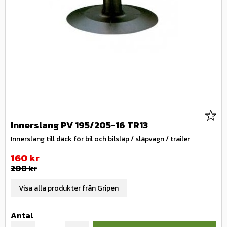
Lägg 
Innerslang PV 195/205-16 TR13
Innerslang till däck för bil och bilsläp / släpvagn / trailer
Nedsatt pris:
160
kr
Ordinarie pris:
208
kr
Visa alla produkter från Gripen
Antal