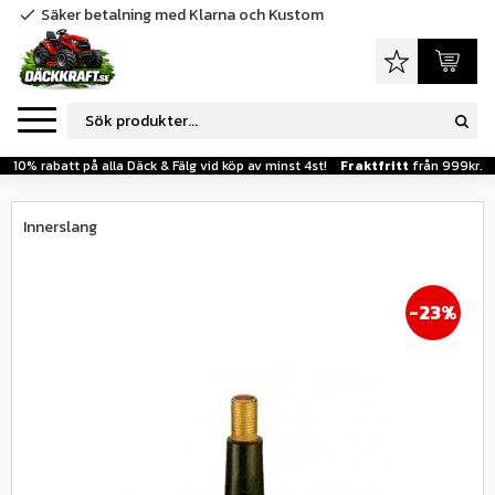
Säker betalning med Klarna och Kustom
check
Meny
Favoriter
Kundva
10% rabatt på alla Däck & Fälg vid köp av minst 4st!
Fraktfritt
från 999kr.
Innerslang
23
%