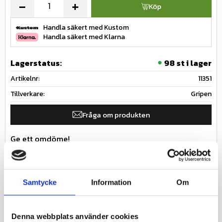
-
+
Köp
Handla säkert med Kustom
Handla säkert med Klarna
Lagerstatus
98 st i lager
Artikelnr
11351
Tillverkare
Gripen
Fråga om produkten
Ge ett omdöme!
Innerslang till däck för bil och bilsläp / släpvagn /
trailer
Samtycke
Information
Om
Specifikationer
Nästa inkommande
2026-08-
Denna webbplats använder cookies