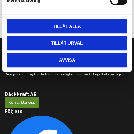
Marknadsföring
v
a
l
TILLÅT ALLA
TILLÅT URVAL
Nyhetsbrev
AVVISA
Prenumerera
Dina personuppgifter behandlas i enlighet med vår
integritetspolicy
.
Däckkraft AB
Kontakta oss
Följ oss