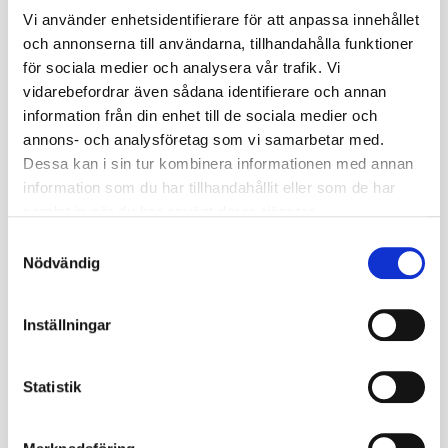
leveransdatum
17
Vi använder enhetsidentifierare för att anpassa innehållet
Miljöavgift
0
och annonserna till användarna, tillhandahålla funktioner
för sociala medier och analysera vår trafik. Vi
Fabrikat
Gripen
vidarebefordrar även sådana identifierare och annan
information från din enhet till de sociala medier och
Nettovikt kg
0.836
annons- och analysföretag som vi samarbetar med.
Dessa kan i sin tur kombinera informationen med annan
Däckstorlek
195;205
information som du har tillhandahållit eller som de har
Fälgstorlek
16
samlat in när du har använt deras tjänster.
S
Nödvändig
Omdömen
a
m
t
Inställningar
y
Du
c
k
Statistik
e
s