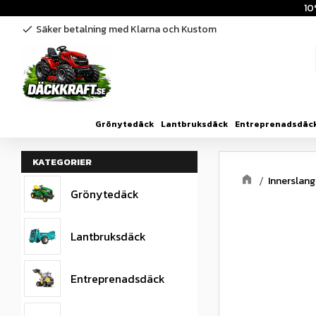
10
Säker betalning med Klarna och Kustom
check
Grönytedäck
Lantbruksdäck
Entreprenadsdäc
KATEGORIER
Innerslang
Grönytedäck
Lantbruksdäck
Entreprenadsdäck