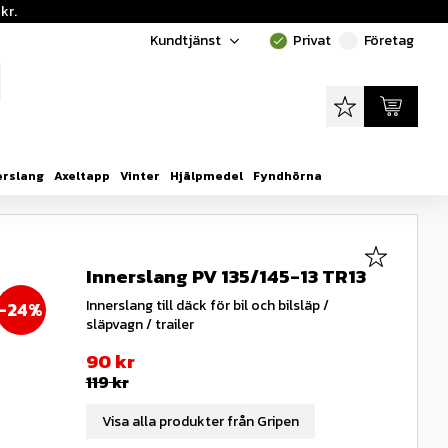
kr.
Kundtjänst
Privat
Företag
done
done
Favoriter
Kundvagn
erslang
Axeltapp
Vinter
Hjälpmedel
Fyndhörna
Lägg till i
Innerslang PV 135/145-13 TR13
Innerslang till däck för bil och bilsläp /
24
%
släpvagn / trailer
Nedsatt pris:
90
kr
Ordinarie pris:
119
kr
Visa alla produkter från Gripen