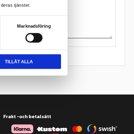
deras tjänster.
Marknadsföring
TILLÅT ALLA
Frakt -och betalsätt