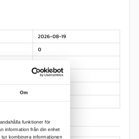
2026-08-19
0
Gripen
0.532
135;145
Om
13
andahålla funktioner för
n information från din enhet
 tur kombinera informationen