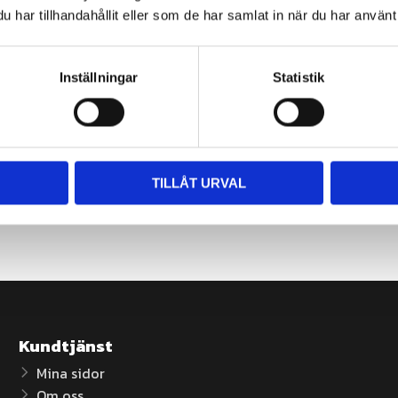
Du
har tillhandahållit eller som de har samlat in när du har använt 
Inställningar
Statistik
TILLÅT URVAL
Kundtjänst
Mina sidor
Om oss