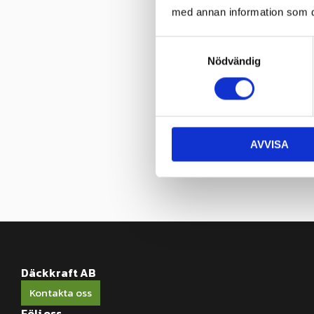
med annan information som du 
S
Nödvändig
a
m
t
y
c
AVVISA
k
e
s
v
a
l
Däckkraft AB
Kontakta oss
Följ oss