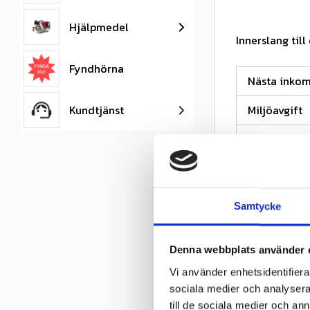
Hjälpmedel
Innerslang till
Fyndhörna
Nästa inko
Kundtjänst
Miljöavgift
Fabrikat
Nettovikt kg
Däckstorlek
Samtycke
Fälgstorlek
Denna webbplats använder 
Omdömen
Vi använder enhetsidentifierar
sociala medier och analysera 
till de sociala medier och a