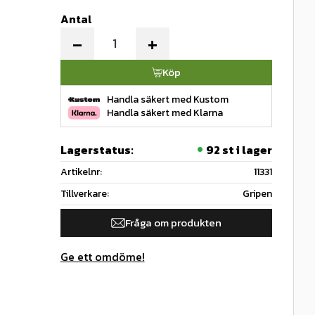
Antal
-
+
Köp
Handla säkert med Kustom
Handla säkert med Klarna
Lagerstatus
92 st i lager
Artikelnr
11331
Tillverkare
Gripen
Fråga om produkten
Ge ett omdöme!