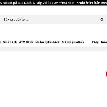
% rabatt på alla Däck & Fälg vid köp av minst 4st!
Fraktfritt
från 999
k
Smådäck
ATV Däck
Motorcykeldäck
Släpvagnsdäck
Fälg
Inn