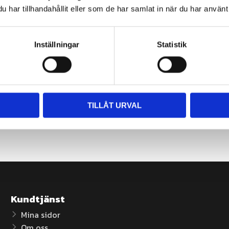
Du
har tillhandahållit eller som de har samlat in när du har använt 
Inställningar
Statistik
TILLÅT URVAL
Kundtjänst
Mina sidor
Om oss