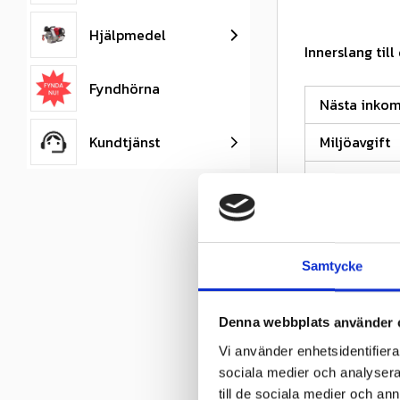
Hjälpmedel
Innerslang til
Fyndhörna
Nästa inko
Kundtjänst
Miljöavgift
Fabrikat
Nettovikt kg
Däckstorlek
Samtycke
Fälgstorlek
Denna webbplats använder 
Omdömen
Vi använder enhetsidentifierar
sociala medier och analysera 
till de sociala medier och a