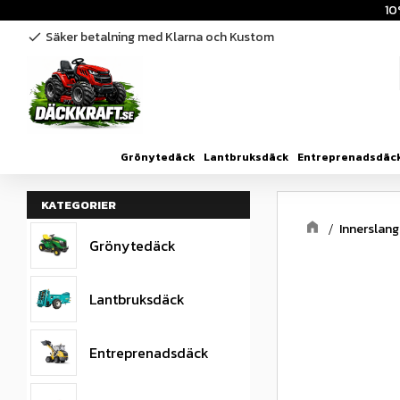
10
Säker betalning med Klarna och Kustom
check
Grönytedäck
Lantbruksdäck
Entreprenadsdäc
KATEGORIER
Innerslang
Grönytedäck
Lantbruksdäck
Entreprenadsdäck