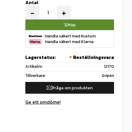
Antal
-
+
Köp
Handla säkert med Kustom
Handla säkert med Klarna
Lagerstatus
Beställningsvara
Artikelnr
12170
Tillverkare
Gripen
Fråga om produkten
Ge ett omdöme!