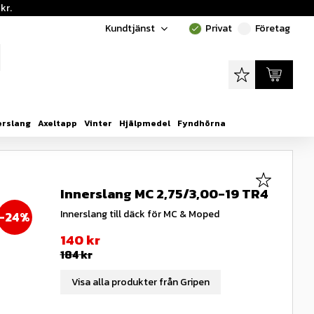
kr.
Kundtjänst
Privat
Företag
done
done
Favoriter
Kundvagn
erslang
Axeltapp
Vinter
Hjälpmedel
Fyndhörna
Lägg till i
Innerslang MC 2,75/3,00-19 TR4
Innerslang till däck för MC & Moped
24
%
Nedsatt pris:
140
kr
Ordinarie pris:
184
kr
Visa alla produkter från Gripen