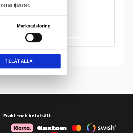
deras tjänster.
Marknadsföring
TILLÅT ALLA
Frakt -och betalsätt