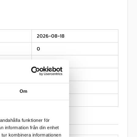
2026-08-18
0
Gripen
0.57
2,75/3,00
Om
19
andahålla funktioner för
n information från din enhet
 tur kombinera informationen