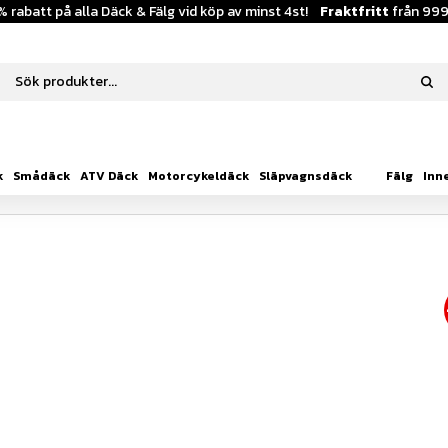
% rabatt på alla Däck & Fälg vid köp av minst 4st!
Fraktfritt
från 999
k
Smådäck
ATV Däck
Motorcykeldäck
Släpvagnsdäck
Fälg
Inn