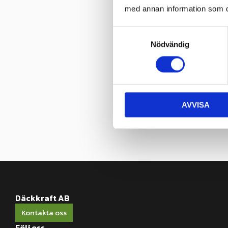
med annan information som du 
S
Nödvändig
a
m
t
y
c
AVVISA
k
e
s
v
a
l
Däckkraft AB
Kontakta oss
Följ oss