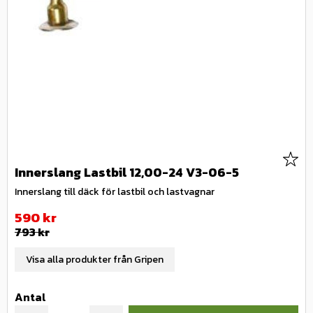
Lägg 
Innerslang Lastbil 12,00-24 V3-06-5
Innerslang till däck för lastbil och lastvagnar
Nedsatt pris:
590
kr
Ordinarie pris:
793
kr
Visa alla produkter från Gripen
Antal