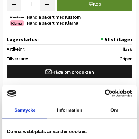
-
+
Köp
Handla säkert med Kustom
Handla säkert med Klarna
Lagerstatus
51 st i lager
Artikelnr
11328
Tillverkare
Gripen
Fråga om produkten
Ge ett omdöme!
Innerslang till däck för lastbil och lastvagnar
Samtycke
Information
Om
Specifikationer
Nästa inkommande
2026-08-
leveransdatum
17
Denna webbplats använder cookies