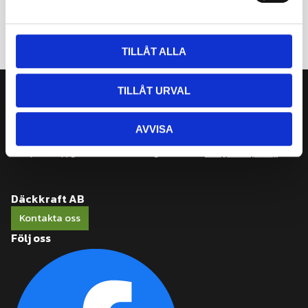
a
l
TILLÅT ALLA
TILLÅT URVAL
Nyhetsbrev
Prenumerera
AVVISA
Dina personuppgifter behandlas i enlighet med vår
integritetspolicy
.
Däckkraft AB
Kontakta oss
Följ oss