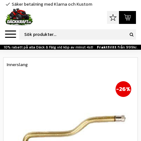
Säker betalning med Klarna och Kustom
check
Meny
Favoriter
Kundva
10% rabatt på alla Däck & Fälg vid köp av minst 4st!
Fraktfritt
från 999kr.
Innerslang
26
%