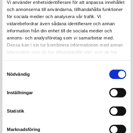
Vi använder enhetsidentifierare för att anpassa innehållet
Miljöavgift
0
och annonserna till användarna, tillhandahålla funktioner
för sociala medier och analysera vår trafik. Vi
Fabrikat
Gripen
vidarebefordrar även sådana identifierare och annan
Nettovikt kg
3.896
information från din enhet till de sociala medier och
annons- och analysföretag som vi samarbetar med.
Däckstorlek
12.0
Dessa kan i sin tur kombinera informationen med annan
information som du har tillhandahållit eller som de har
Fälgstorlek
24
samlat in när du har använt deras tjänster.
S
Omdömen
Nödvändig
a
m
t
Inställningar
Du
y
c
k
Statistik
e
s
Marknadsföring
v