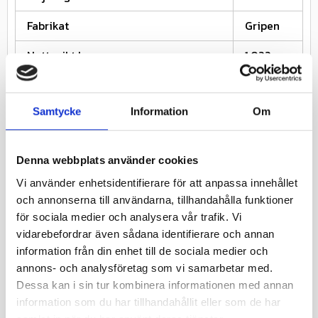
Fabrikat
Gripen
Nettovikt kg
1.022
Däckstorlek
27x8,50
Samtycke
Information
Om
Fälgstorlek
15
Relaterade produkter
Denna webbplats använder cookies
Vi använder enhetsidentifierare för att anpassa innehållet
och annonserna till användarna, tillhandahålla funktioner
24
%
25
%
för sociala medier och analysera vår trafik. Vi
vidarebefordrar även sådana identifierare och annan
information från din enhet till de sociala medier och
annons- och analysföretag som vi samarbetar med.
Dessa kan i sin tur kombinera informationen med annan
information som du har tillhandahållit eller som de har