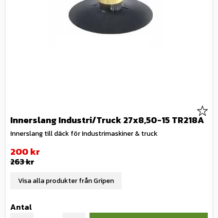
Lägg 
Innerslang Industri/Truck 27x8,50-15 TR218A
Innerslang till däck för Industrimaskiner & truck
Nedsatt pris:
200
kr
Ordinarie pris:
263
kr
Visa alla produkter från Gripen
Antal