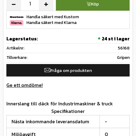
-
+
Köp
Handla säkert med Kustom
Handla säkert med Klarna
Lagerstatus
24 st i lager
Artikelnr
56168
Tillverkare
Gripen
Fråga om produkten
Ge ett omdöme!
Innerslang till däck för Industrimaskiner & truck
Specifikationer
Nästa inkommande leveransdatum
-
Miljöavgift
0