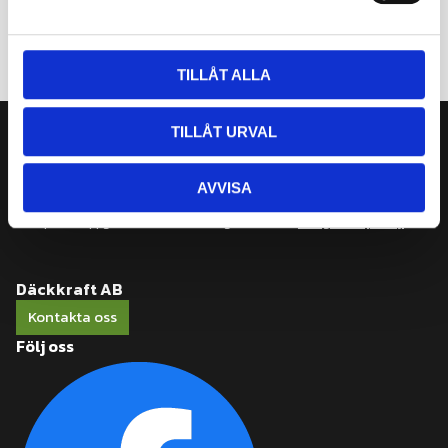
a
l
TILLÅT ALLA
TILLÅT URVAL
Nyhetsbrev
Prenumerera
AVVISA
Dina personuppgifter behandlas i enlighet med vår
integritetspolicy
.
Däckkraft AB
Kontakta oss
Följ oss