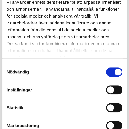
Vi använder enhetsidentifierare för att anpassa innehållet
Miljöavgift
0
och annonserna till användarna, tillhandahålla funktioner
för sociala medier och analysera vår trafik. Vi
Fabrikat
Gripen
vidarebefordrar även sådana identifierare och annan
Nettovikt kg
0.5
information från din enhet till de sociala medier och
annons- och analysföretag som vi samarbetar med.
Däckstorlek
21
Dessa kan i sin tur kombinera informationen med annan
information som du har tillhandahållit eller som de har
Fälgstorlek
9
samlat in när du har använt deras tjänster.
S
Omdömen
Nödvändig
a
m
t
Inställningar
Du
y
c
k
Statistik
e
s
Marknadsföring
v