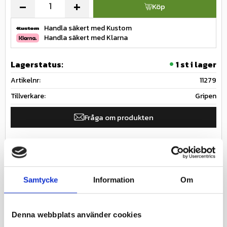
-
+
Köp
Handla säkert med Kustom
Handla säkert med Klarna
Lagerstatus
1 st i lager
Artikelnr
11279
Tillverkare
Gripen
Fråga om produkten
Ge ett omdöme!
Innerslang till däck för Industrimaskiner & truck
Samtycke
Information
Om
Specifikationer
Nästa inkommande
2026-08-
leveransdatum
22
Denna webbplats använder cookies