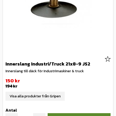
Lägg 
Innerslang Industri/Truck 21x8-9 JS2
Innerslang till däck för Industrimaskiner & truck
Nedsatt pris:
150
kr
Ordinarie pris:
194
kr
Visa alla produkter från Gripen
Antal