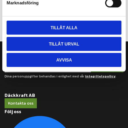
Marknadsföring
v
a
l
TILLÅT ALLA
TILLÅT URVAL
Nyhetsbrev
AVVISA
Prenumerera
Dina personuppgifter behandlas i enlighet med vår
integritetspolicy
.
Däckkraft AB
Kontakta oss
Följ oss