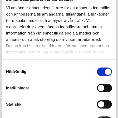
leveransdatum
17
Vi använder enhetsidentifierare för att anpassa innehållet
och annonserna till användarna, tillhandahålla funktioner
Miljöavgift
0
för sociala medier och analysera vår trafik. Vi
vidarebefordrar även sådana identifierare och annan
Fabrikat
Gripen
information från din enhet till de sociala medier och
Nettovikt kg
0.622
annons- och analysföretag som vi samarbetar med.
Dessa kan i sin tur kombinera informationen med annan
Däckstorlek
4.0
information som du har tillhandahållit eller som de har
samlat in när du har använt deras tjänster.
Fälgstorlek
15
S
Nödvändig
a
Omdömen
m
t
Inställningar
y
Du
c
k
Statistik
e
s