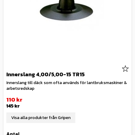
Lägg 
Innerslang 4,00/5,00-15 TR15
Innerslang till däck som ofta används för lantbruksmaskiner &
arbetsredskap
Nedsatt pris:
110
kr
Ordinarie pris:
145
kr
Visa alla produkter från Gripen
Antal