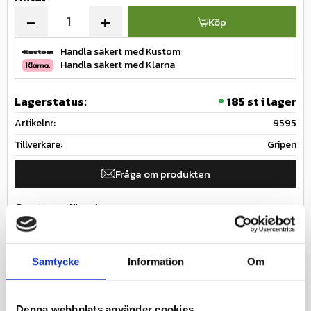
-
+
Köp
Handla säkert med Kustom
Handla säkert med Klarna
Lagerstatus
185 st i lager
Artikelnr
9595
Tillverkare
Gripen
Fråga om produkten
Ge ett omdöme!
Innerslang till däck som ofta används för
Samtycke
Information
Om
lantbruksmaskiner & arbetsredskap
Specifikationer
Nästa inkommande
2026-08-
Denna webbplats använder cookies