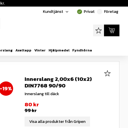
kr.
Kundtjänst
Privat
Företag
done
done
Favoriter
Kundvagn
erslang
Axeltapp
Vinter
Hjälpmedel
Fyndhörna
Lägg till i
Innerslang 2,00x6 (10x2)
DIN7768 90/90
19
%
Innerslang till däck
Nedsatt pris:
80
kr
Ordinarie pris:
99
kr
Visa alla produkter från Gripen