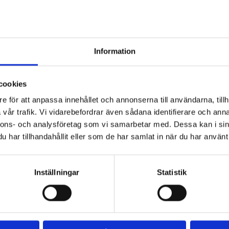
19
%
19
%
Information
cookies
e för att anpassa innehållet och annonserna till användarna, tillh
vår trafik. Vi vidarebefordrar även sådana identifierare och anna
2,00-6 (10x2) 
Innerslang 2,00-6 (10x2) 
nnons- och analysföretag som vi samarbetar med. Dessa kan i sin
0
A/V 2,00-6 RAK VENTIL
har tillhandahållit eller som de har samlat in när du har använt 
 däck
Innerslang till däck
80
kr
99
kr
Inställningar
Statistik
fo
Info
Lägg till i favoriter
Lägg till i favoriter