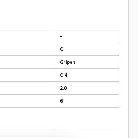
-
0
Gripen
0.4
2.0
6