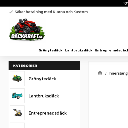
10
Säker betalning med Klarna och Kustom
check
Grönytedäck
Lantbruksdäck
Entreprenadsdäc
KATEGORIER
Innerslang
Grönytedäck
Lantbruksdäck
Entreprenadsdäck