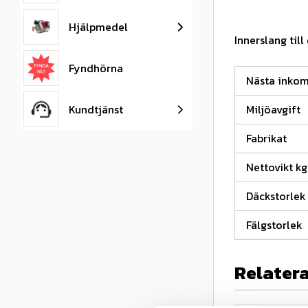
Hjälpmedel
Innerslang till
Fyndhörna
Nästa inko
Kundtjänst
Miljöavgift
Fabrikat
Nettovikt kg
Däckstorlek
Fälgstorlek
Relater