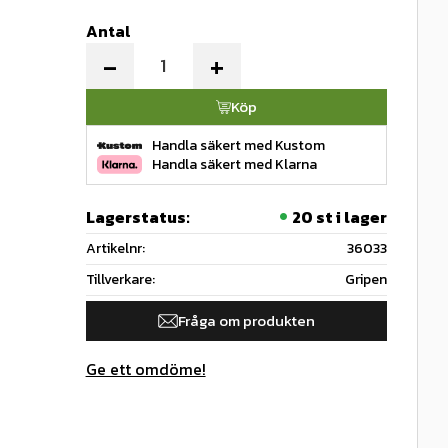
Antal
-
+
Köp
Handla säkert med Kustom
Handla säkert med Klarna
Lagerstatus
20 st i lager
Artikelnr
36033
Tillverkare
Gripen
Fråga om produkten
Ge ett omdöme!