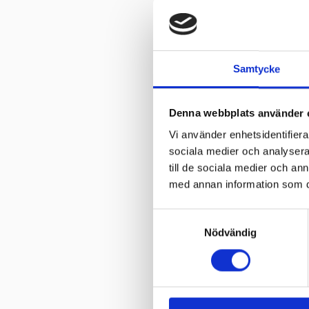
Samtycke
Denna webbplats använder 
Vi använder enhetsidentifierar
sociala medier och analysera 
Innerslang 
till de sociala medier och a
7777/90/9
med annan information som du 
Innerslang till
80
kr
S
99
kr
Nödvändig
a
In
m
t
y
Omdömen
c