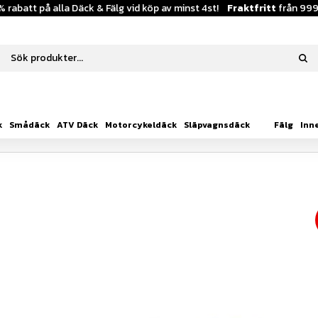
% rabatt på alla Däck & Fälg vid köp av minst 4st!
Fraktfritt
från 999
k
Smådäck
ATV Däck
Motorcykeldäck
Släpvagnsdäck
Fälg
Inn