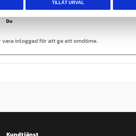
TILLÅT URVAL
Du
Kundtjänst