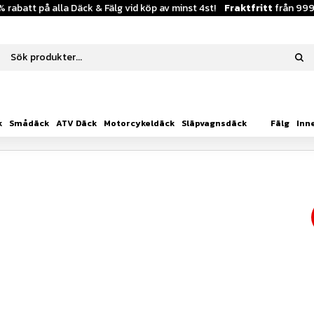
% rabatt på alla Däck & Fälg vid köp av minst 4st!
Fraktfritt
från 999
k
Smådäck
ATV Däck
Motorcykeldäck
Släpvagnsdäck
Fälg
Inn