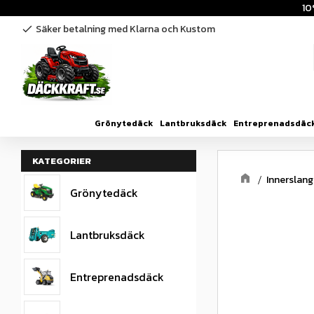
10
Säker betalning med Klarna och Kustom
check
Grönytedäck
Lantbruksdäck
Entreprenadsdäc
KATEGORIER
Innerslang
Grönytedäck
Lantbruksdäck
Entreprenadsdäck