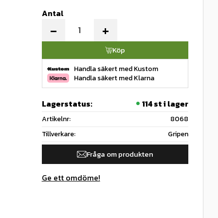
Antal
-
+
Köp
Handla säkert med Kustom
Handla säkert med Klarna
Lagerstatus
114 st i lager
Artikelnr
8068
Tillverkare
Gripen
Fråga om produkten
Ge ett omdöme!