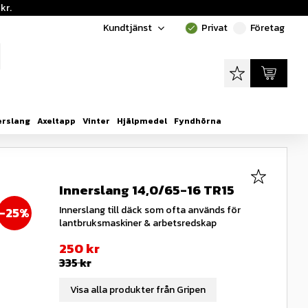
kr.
Kundtjänst
Privat
Företag
done
done
Favoriter
Kundvagn
erslang
Axeltapp
Vinter
Hjälpmedel
Fyndhörna
Lägg till i
Innerslang 14,0/65-16 TR15
Innerslang till däck som ofta används för
25
%
lantbruksmaskiner & arbetsredskap
Nedsatt pris:
250
kr
Ordinarie pris:
335
kr
Visa alla produkter från Gripen