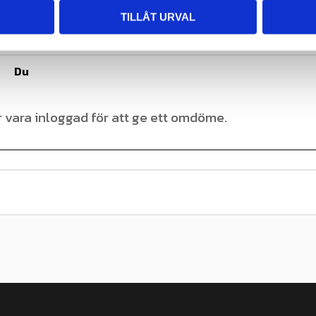
TILLÅT URVAL
Du