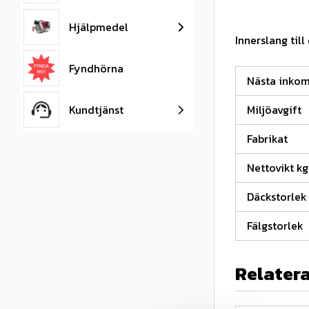
Hjälpmedel
Innerslang til
Fyndhörna
Nästa inko
Kundtjänst
Miljöavgift
Fabrikat
Nettovikt kg
Däckstorlek
Fälgstorlek
Relater