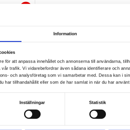
26
%
Information
cookies
e för att anpassa innehållet och annonserna till användarna, tillh
14,0/65-16 
vår trafik. Vi vidarebefordrar även sådana identifierare och anna
nnons- och analysföretag som vi samarbetar med. Dessa kan i sin
 däck som ofta 
har tillhandahållit eller som de har samlat in när du har använt 
ntbruksmaskiner 
ap
Inställningar
Statistik
fo
Lägg till i favoriter