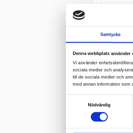
Samtycke
Denna webbplats använder 
Vi använder enhetsidentifierar
Innerslang 
sociala medier och analysera 
TR218A
till de sociala medier och a
Innerslang till
med annan information som du 
används för la
& arbetsredsk
330
kr
S
448
kr
Nödvändig
a
m
In
t
y