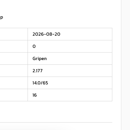
ap
2026-08-20
0
Gripen
2.177
14.0/65
16