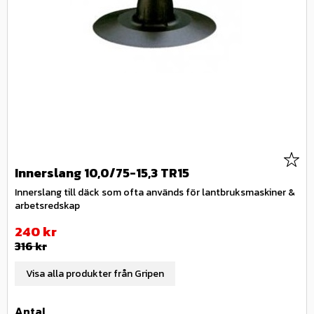
Lägg 
Innerslang 10,0/75-15,3 TR15
Innerslang till däck som ofta används för lantbruksmaskiner &
arbetsredskap
Nedsatt pris:
240
kr
Ordinarie pris:
316
kr
Visa alla produkter från Gripen
Antal