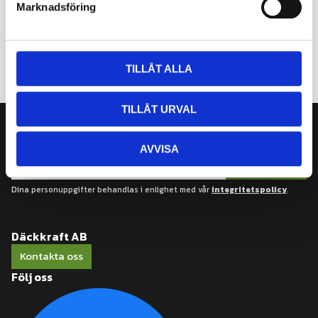
Marknadsföring
v
a
l
TILLÅT ALLA
TILLÅT URVAL
Nyhetsbrev
AVVISA
Prenumerera
Dina personuppgifter behandlas i enlighet med vår
integritetspolicy
.
Däckkraft AB
Kontakta oss
Följ oss