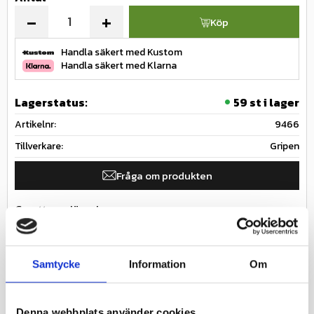
-
+
Köp
Handla säkert med Kustom
Handla säkert med Klarna
Lagerstatus
59 st i lager
Artikelnr
9466
Tillverkare
Gripen
Fråga om produkten
Ge ett omdöme!
Innerslang till däck som ofta används för
Samtycke
Information
Om
lantbruksmaskiner & arbetsredskap
Specifikationer
Nästa inkommande
2026-08-
Denna webbplats använder cookies