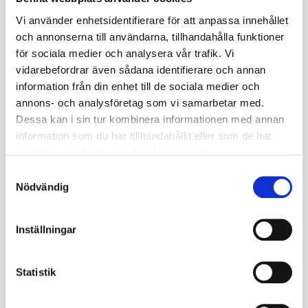
leveransdatum
22
Vi använder enhetsidentifierare för att anpassa innehållet
och annonserna till användarna, tillhandahålla funktioner
Miljöavgift
0
för sociala medier och analysera vår trafik. Vi
vidarebefordrar även sådana identifierare och annan
Fabrikat
Gripen
information från din enhet till de sociala medier och
Nettovikt kg
1.522
annons- och analysföretag som vi samarbetar med.
Dessa kan i sin tur kombinera informationen med annan
Däckstorlek
10.0/75
information som du har tillhandahållit eller som de har
samlat in när du har använt deras tjänster.
Fälgstorlek
15.3
S
Nödvändig
a
Omdömen
m
t
Inställningar
y
Du
c
k
Statistik
e
s