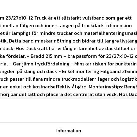
 23/27x10-12 Truck är ett slitstarkt vulstband som ger ett
d mellan fälgen och innerslangen på truckdäck i dimension
et är lämpligt för mindre truckar och materialhanteringsmask
stik. Detta band minskar nötning och bidrar till längre livslän
 däck. Hos Däckkraft har vi lång erfarenhet av däcktillbehör t
ska fördelar: - Bredd 215 mm – bra passform för 23/27x10-12 
erial - Ger jämn tryckfördelning - Minskar risken för punkterin
slängden på slang och däck - Enkel montering Fälgband 215m
ck passar till flera mindre truckmodeller i lager och logistik
r en enkel och kostnadseffektiv åtgärd. Monteringstips: Reng
mörj bandet lätt och placera det centrerat utan veck. Hos Dä
gkvalitativa fälgband 215mm 23/27x10-12 Truck. Lägg i varuk
Specifikationer
mmande leveransdatum
Information