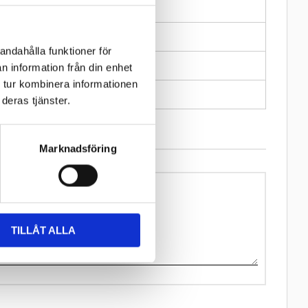
0
Dongah Tire & Rubber
andahålla funktioner för
1
n information från din enhet
 tur kombinera informationen
12
deras tjänster.
Marknadsföring
TILLÅT ALLA