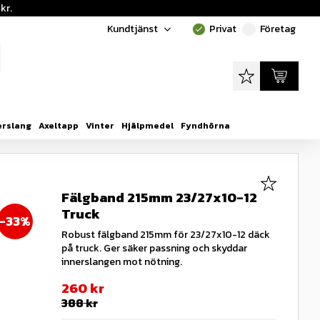
kr.
Kundtjänst
Privat
Företag
done
done
Favoriter
Kundvagn
erslang
Axeltapp
Vinter
Hjälpmedel
Fyndhörna
Lägg till i
Fälgband 215mm 23/27x10-12
Truck
33
%
Robust fälgband 215mm för 23/27x10-12 däck
på truck. Ger säker passning och skyddar
innerslangen mot nötning.
Nedsatt pris:
260
kr
Ordinarie pris:
388
kr