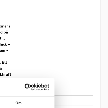
iner i
gd på
ill
däck -
gar -
m
. Ett
ör
ckkraft
orgen
2026-08-19
Om