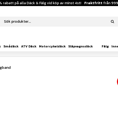
% rabatt på alla Däck & Fälg vid köp av minst 4st!
Fraktfritt
från 999
k
Smådäck
ATV Däck
Motorcykeldäck
Släpvagnsdäck
Fälg
Inn
lgband