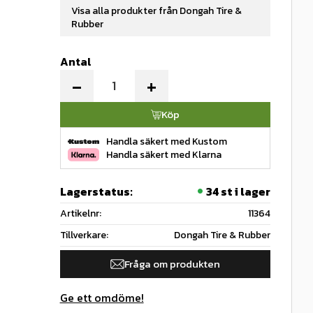
Visa alla produkter från Dongah Tire &
Rubber
Antal
-
+
Köp
Handla säkert med Kustom
Handla säkert med Klarna
Lagerstatus
34 st i lager
Artikelnr
11364
Tillverkare
Dongah Tire & Rubber
Fråga om produkten
Ge ett omdöme!