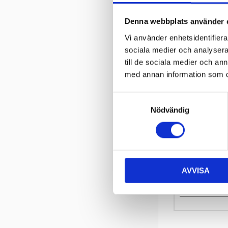
Miljöavgift
Denna webbplats använder 
Fabrikat
Vi använder enhetsidentifierar
Nettovikt kg
sociala medier och analysera 
till de sociala medier och a
Fälgstorlek
med annan information som du 
Omdömen
S
Nödvändig
a
m
t
y
c
AVVISA
k
e
s
v
a