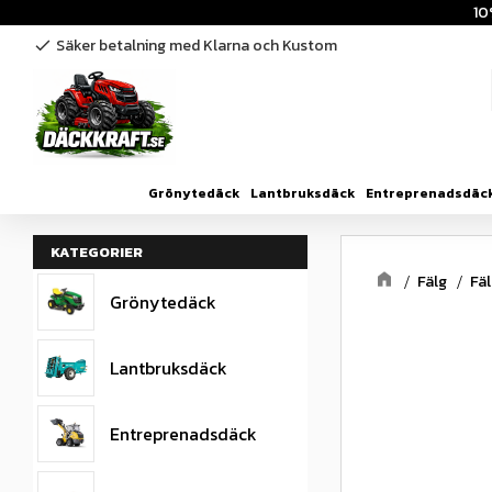
10
Säker betalning med Klarna och Kustom
check
Grönytedäck
Lantbruksdäck
Entreprenadsdäc
KATEGORIER
Fälg
Fä
Grönytedäck
Lantbruksdäck
Entreprenadsdäck