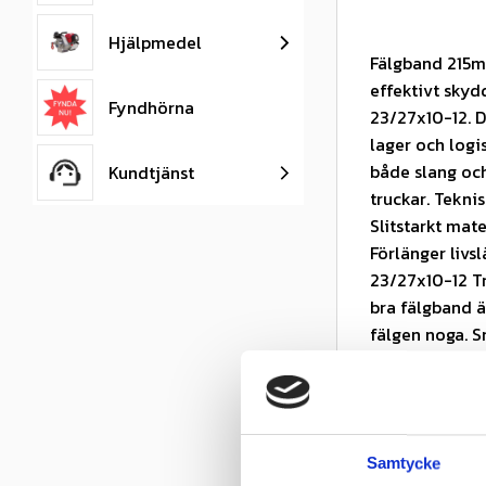
Hjälpmedel
Fälgband 215mm
effektivt skyd
Fyndhörna
23/27x10-12. D
lager och logi
både slang och
Kundtjänst
truckar. Tekni
Slitstarkt mat
Förlänger liv
23/27x10-12 Tru
bra fälgband ä
fälgen noga. S
erbjuder vi hö
idag!
Nästa inko
Samtycke