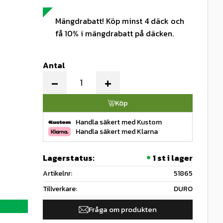
Mängdrabatt! Köp minst 4 däck och
få 10% i mängdrabatt på däcken.
Antal
-
+
Köp
Handla säkert med Kustom
Handla säkert med Klarna
Lagerstatus
1 st i lager
Artikelnr
51865
Tillverkare
DURO
Fråga om produkten