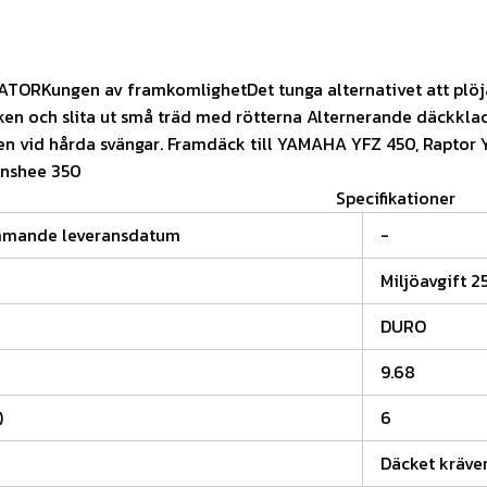
TORKungen av framkomlighetDet tunga alternativet att plöj
iken och slita ut små träd med rötterna Alternerande däckkla
ten vid hårda svängar. Framdäck till YAMAHA YFZ 450, Raptor
nshee 350
Specifikationer
mmande leveransdatum
-
Miljöavgift 2
DURO
9.68
)
6
Däcket kräver