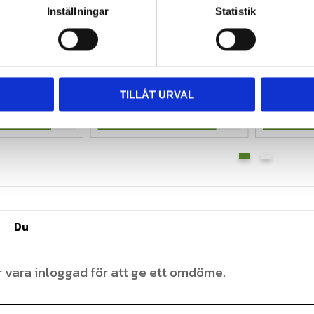
 E ATV-Däck 
BKT W-207 E ATV-Däck 
DURO HF
Inställningar
Statistik
 (4PR) TL
24x11,00-10 (6PR) TL
24x11,00
 som passar till 
W 207 är BKT:s fyrhjulingsdäck 
Kungen av 
h vagnar för 
för alla former av terrängsport.
2 370
kr
1 170
kr
3 826
kr
2 050
k
TILLÅT URVAL
fo
Info
Lägg till i favoriter
Lägg till i favoriter
Du