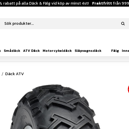
% rabatt på alla Däck & Fälg vid köp av minst 4st!
Fraktfritt
från 999
k
Smådäck
ATV Däck
Motorcykeldäck
Släpvagnsdäck
Fälg
Inn
Däck ATV