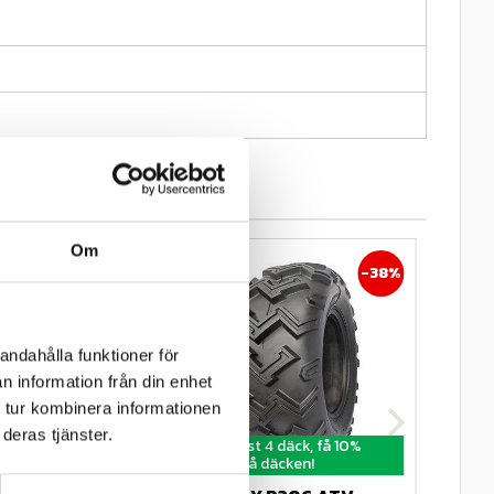
Om
43
%
38
%
andahålla funktioner för
n information från din enhet
 tur kombinera informationen
deras tjänster.
 4 däck, få 10%
Köp minst 4 däck, få 10%
 däcken!
rabatt på däcken!