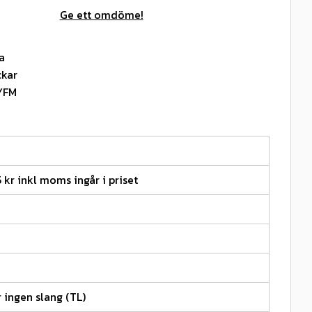
Ge ett omdöme!
a
ckar
 YFM
5 kr inkl moms ingår i priset
 ingen slang (TL)