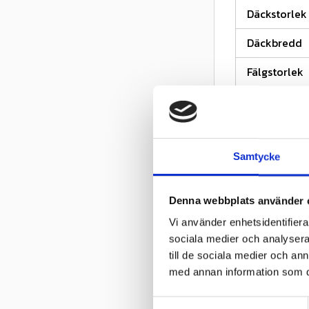
Däckstorlek
Däckbredd
Fälgstorlek
Relater
Samtycke
Denna webbplats använder 
Vi använder enhetsidentifierar
sociala medier och analysera 
till de sociala medier och a
med annan information som du 
Köp minst 4 d
rabatt på däc
S