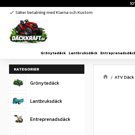
10
Säker betalning med Klarna och Kustom
check
Grönytedäck
Lantbruksdäck
Entreprenadsdäc
KATEGORIER
ATV Däck
Grönytedäck
Lantbruksdäck
Entreprenadsdäck