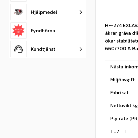
Hjälpmedel
HF-274 EXCAVA
Fyndhörna
åkrar, gräva d
ökar stabilite
660/700 & Ba
Kundtjänst
Nästa inko
Miljöavgift
Fabrikat
Nettovikt kg
Ply rate (PR
TL / TT