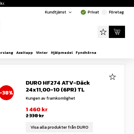
kr.
Kundtjänst
Privat
Företag
done
done
Favoriter
Kundvagn
erslang
Axeltapp
Vinter
Hjälpmedel
Fyndhörna
Lägg till i
DURO HF274 ATV-Däck
24x11,00-10 (6PR) TL
38
%
Kungen av framkomlighet
Nedsatt pris:
1 460
kr
Ordinarie pris:
2 338
kr
Visa alla produkter från DURO