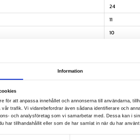
24
11
10
ade produkter
Information
38
%
38
%
cookies
e för att anpassa innehållet och annonserna till användarna, tillh
vår trafik. Vi vidarebefordrar även sådana identifierare och anna
nnons- och analysföretag som vi samarbetar med. Dessa kan i sin
har tillhandahållit eller som de har samlat in när du har använt 
äck, få 10%
Köp minst 4 däck, få 10%
Köp minst
ken!
rabatt på däcken!
rabatt på