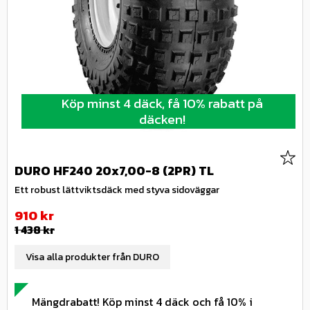
Köp minst 4 däck, få 10% rabatt på
däcken!
Lägg 
DURO HF240 20x7,00-8 (2PR) TL
Ett robust lättviktsdäck med styva sidoväggar
Nedsatt pris:
910
kr
Ordinarie pris:
1 438
kr
Visa alla produkter från DURO
Mängdrabatt! Köp minst 4 däck och få 10% i