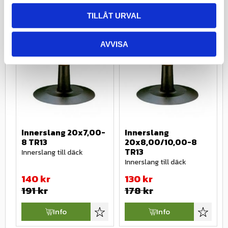
TILLÅT URVAL
AVVISA
27
%
27
%
Innerslang 20x7,00-
Innerslang 
8 TR13
20x8,00/10,00-8 
TR13
Innerslang till däck
Innerslang till däck
140
kr
130
kr
191
kr
178
kr
Info
Info
Lägg till i favoriter
Lägg till