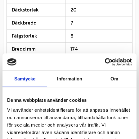
Däckstorlek
20
Däckbredd
7
Fälgstorlek
8
Bredd mm
174
Höjd mm
505
Rekommenderad
5.5
Samtycke
Information
Om
Fälgbredd
Lufttryck Bar (2)
0.35
Denna webbplats använder cookies
Lastindex kg (2)
90
Vi använder enhetsidentifierare för att anpassa innehållet
och annonserna till användarna, tillhandahålla funktioner
Km/h (2)
80
för sociala medier och analysera vår trafik. Vi
vidarebefordrar även sådana identifierare och annan