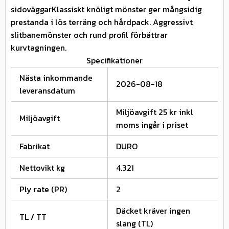
sidoväggarKlassiskt knöligt mönster ger mångsidig
prestanda i lös terräng och hårdpack. Aggressivt
slitbanemönster och rund profil förbättrar
kurvtagningen.
Specifikationer
Nästa inkommande
2026-08-18
leveransdatum
Miljöavgift 25 kr inkl
Miljöavgift
moms ingår i priset
Fabrikat
DURO
Nettovikt kg
4.321
Ply rate (PR)
2
Däcket kräver ingen
TL / TT
slang (TL)