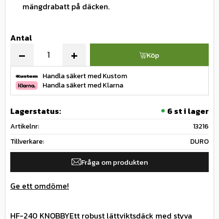
mängdrabatt på däcken.
Antal
-
+
Köp
Handla säkert med Kustom
Handla säkert med Klarna
Lagerstatus
6 st i lager
Artikelnr
13216
Tillverkare
DURO
Fråga om produkten
Ge ett omdöme!
HF-240 KNOBBYEtt robust lättviktsdäck med styva