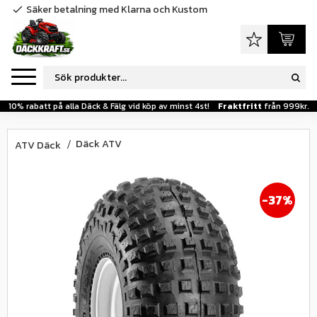
Säker betalning med Klarna och Kustom
check
Meny
Favoriter
Kundva
10% rabatt på alla Däck & Fälg vid köp av minst 4st!
Fraktfritt
från 999kr.
Däck ATV
ATV Däck
37
%